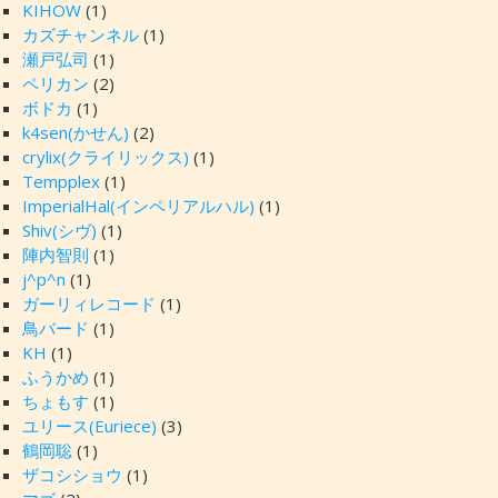
KIHOW
(1)
カズチャンネル
(1)
瀬戸弘司
(1)
ペリカン
(2)
ボドカ
(1)
k4sen(かせん)
(2)
crylix(クライリックス)
(1)
Tempplex
(1)
ImperialHal(インペリアルハル)
(1)
Shiv(シヴ)
(1)
陣内智則
(1)
j^p^n
(1)
ガーリィレコード
(1)
鳥バード
(1)
KH
(1)
ふうかめ
(1)
ちょもす
(1)
ユリース(Euriece)
(3)
鶴岡聡
(1)
ザコシショウ
(1)