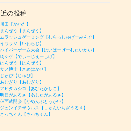
最近の投稿
川田【かわた】
まんぜう【まんぜう】
ムラッシュゲーミング【むらっしゅげーみんぐ】
イワラジ【いわらじ】
ハイパーゲーム大会【はいぱーげーむたいかい】
DJシゲ【でぃーじぇーしげ】
はんぜう【はんぜう】
サメ博士【さめはかせ】
じゅぴ【じゅぴ】
あむぎり【あむぎり】
アヒタカシコ【あひたかしこ】
明日があるさ【あしたがあるさ】
仮面武闘会【かめんぶとうかい】
ジュンイチザウルス【じゅんいちざうるす】
さっちゃん【さっちゃん】