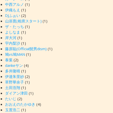
中西アルノ
(1)
伊織もえ
(1)
DJふぉい
(2)
山添寛(相席スタート)
(1)
ザ・たっち
(1)
よしなま
(1)
岸大河
(1)
宇内梨沙
(1)
藤原聡(Official髭男dism)
(1)
鳩vs鳩MAN
(1)
泰葉
(2)
dankeサン
(4)
多井隆晴
(1)
伊達朱里紗
(2)
草野華余子
(1)
土田浩翔
(1)
ダイアン津田
(1)
たいじ
(2)
おおえのたかゆき
(4)
玉置浩二
(1)