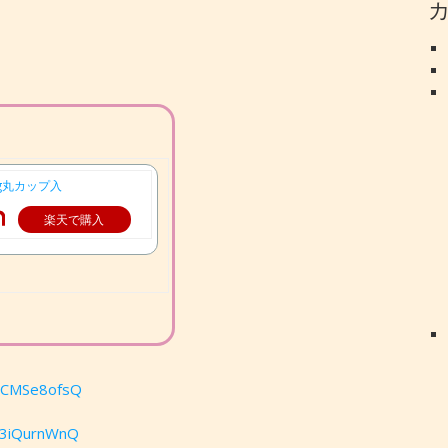
0g丸カップ入
楽天で購入
GmCMSe8ofsQ
f3iQurnWnQ