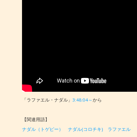
「ラファエル・ナダル」
3:48:04～
から
【関連用語】
ナダル（トゲピー）
ナダル(コロチキ)
ラファエル