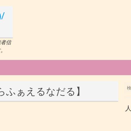
/
聴者信
す。
らふぁえるなだる】