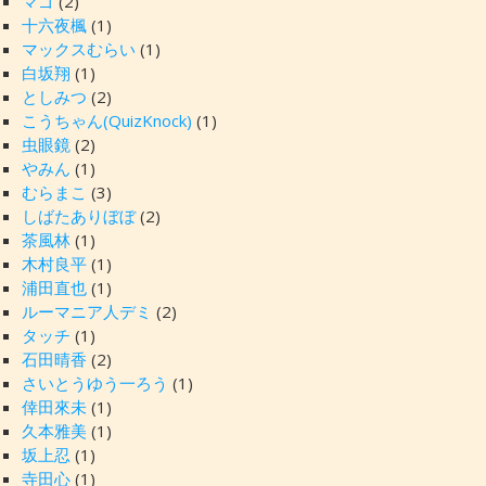
マゴ
(2)
十六夜楓
(1)
マックスむらい
(1)
白坂翔
(1)
としみつ
(2)
こうちゃん(QuizKnock)
(1)
虫眼鏡
(2)
やみん
(1)
むらまこ
(3)
しばたありぼぼ
(2)
茶風林
(1)
木村良平
(1)
浦田直也
(1)
ルーマニア人デミ
(2)
タッチ
(1)
石田晴香
(2)
さいとうゆう一ろう
(1)
倖田來未
(1)
久本雅美
(1)
坂上忍
(1)
寺田心
(1)