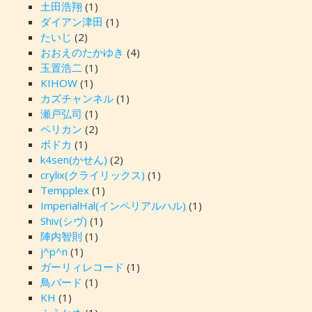
土田浩翔
(1)
ダイアン津田
(1)
たいじ
(2)
おおえのたかゆき
(4)
玉置浩二
(1)
KIHOW
(1)
カズチャンネル
(1)
瀬戸弘司
(1)
ペリカン
(2)
ボドカ
(1)
k4sen(かせん)
(2)
crylix(クライリックス)
(1)
Tempplex
(1)
ImperialHal(インペリアルハル)
(1)
Shiv(シヴ)
(1)
陣内智則
(1)
j^p^n
(1)
ガーリィレコード
(1)
鳥バード
(1)
KH
(1)