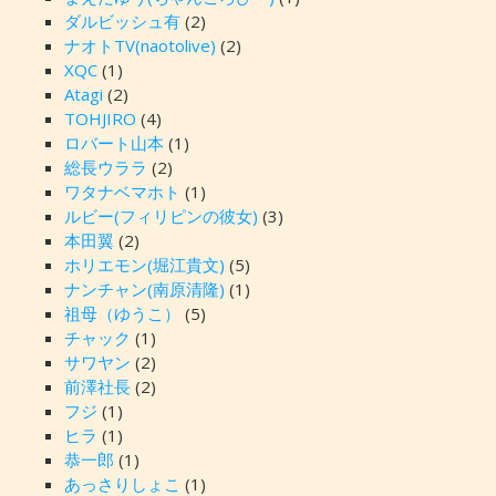
ダルビッシュ有
(2)
ナオトTV(naotolive)
(2)
XQC
(1)
Atagi
(2)
TOHJIRO
(4)
ロバート山本
(1)
総長ウララ
(2)
ワタナベマホト
(1)
ルビー(フィリピンの彼女)
(3)
本田翼
(2)
ホリエモン(堀江貴文)
(5)
ナンチャン(南原清隆)
(1)
祖母（ゆうこ）
(5)
チャック
(1)
サワヤン
(2)
前澤社長
(2)
フジ
(1)
ヒラ
(1)
恭一郎
(1)
あっさりしょこ
(1)