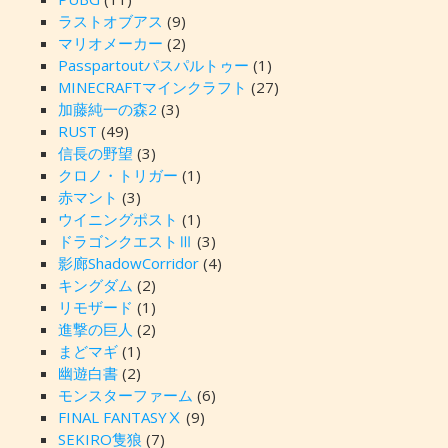
ラストオブアス
(9)
マリオメーカー
(2)
Passpartoutパスパルトゥー
(1)
MINECRAFTマインクラフト
(27)
加藤純一の森2
(3)
RUST
(49)
信長の野望
(3)
クロノ・トリガー
(1)
赤マント
(3)
ウイニングポスト
(1)
ドラゴンクエストⅢ
(3)
影廊ShadowCorridor
(4)
キングダム
(2)
リモザード
(1)
進撃の巨人
(2)
まどマギ
(1)
幽遊白書
(2)
モンスターファーム
(6)
FINAL FANTASYⅩ
(9)
SEKIRO隻狼
(7)