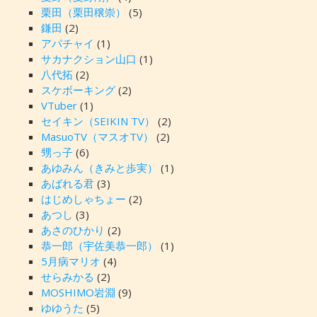
栗田（栗田穣崇）
(5)
鎌田
(2)
アパチャイ
(1)
サカナクション山口
(1)
八代拓
(2)
スケボーキング
(2)
VTuber
(1)
セイキン（SEIKIN TV）
(2)
MasuoTV（マスオTV）
(2)
甥っ子
(6)
あゆみん（きみと歩実）
(1)
あばれる君
(3)
はじめしゃちょー
(2)
あつし
(3)
あさのひかり
(2)
恭一郎（宇佐美恭一郎）
(1)
5月病マリオ
(4)
せらみかる
(2)
MOSHIMO岩淵
(9)
ゆゆうた
(5)