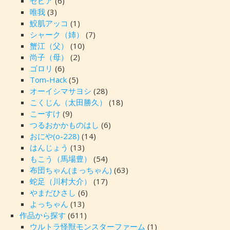
セピア
(6)
唯我
(3)
鮫肌アッコ
(1)
シャーク（姉）
(7)
蟹江（父）
(10)
尚子（母）
(2)
ゴロリ
(6)
Tom-Hack
(5)
オーイシマサヨシ
(28)
こくじん（太田勝久）
(18)
こーすけ
(9)
つるおかかものはし
(6)
おにや(o-228)
(14)
はんじょう
(13)
もこう（馬場豊）
(54)
布団ちゃん(まっちゃん)
(63)
蛇足（川村大介）
(17)
やまだひさし
(6)
よっちゃん
(13)
作品から探す
(611)
ウルトラ怪獣モンスターファーム
(1)