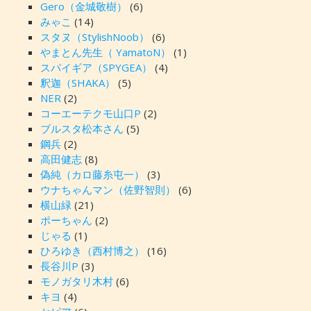
Gero（金城敬樹）
(6)
みゃこ
(14)
スタヌ（StylishNoob）
(6)
やまとん先生（ YamatoN）
(1)
スパイギア（SPYGEA）
(4)
釈迦（SHAKA）
(5)
NER
(2)
コーエーテクモ山口P
(2)
ブルスタ松本さん
(5)
鋼兵
(2)
高田健志
(8)
偽純（カロ藤糸屯一）
(3)
ウナちゃんマン（佐野智則）
(6)
横山緑
(21)
ポーちゃん
(2)
じゃる
(1)
ひろゆき（西村博之）
(16)
長谷川P
(3)
モノガタリ木村
(6)
キヨ
(4)