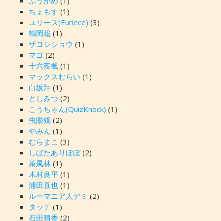
ふうかめ
(1)
ちょもす
(1)
ユリース(Euriece)
(3)
鶴岡聡
(1)
ザコシショウ
(1)
マゴ
(2)
十六夜楓
(1)
マックスむらい
(1)
白坂翔
(1)
としみつ
(2)
こうちゃん(QuizKnock)
(1)
虫眼鏡
(2)
やみん
(1)
むらまこ
(3)
しばたありぼぼ
(2)
茶風林
(1)
木村良平
(1)
浦田直也
(1)
ルーマニア人デミ
(2)
タッチ
(1)
石田晴香
(2)