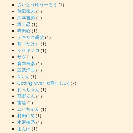
さいとうゆう一ろう
(1)
倖田來未
(1)
久本雅美
(1)
坂上忍
(1)
寺田心
(1)
テキサス親父
(1)
茸（たけ）
(1)
シケキノコ
(1)
サダ
(1)
倉本寿彦
(1)
乙武洋匡
(1)
Nくん
(1)
Getting Over It(壺じじい)
(7)
わっちゃん
(1)
宮野くん
(1)
雷魚
(1)
ユイちゃん
(1)
村田(15)
(1)
水沢柚乃
(1)
まんげ
(1)