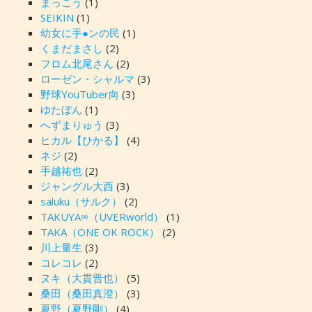
まっこう
(1)
SEIKIN
(1)
幼女に手●ンの民
(1)
くまだまさし
(2)
フロム北尾さん
(2)
ローゼン・シャルマ
(3)
野球YouTuber向
(3)
ゆたぼん
(1)
へずまりゅう
(3)
ヒカル【ひかる】
(4)
ネジ
(2)
手越祐也
(2)
ジャングル大西
(3)
saluku（サルク）
(2)
TAKUYA∞（UVERworld）
(1)
TAKA（ONE OK ROCK）
(2)
川上量生
(3)
コレコレ
(2)
ヌキ（大貫晋也）
(5)
桑田（桑田真澄）
(3)
夏野（夏野剛）
(4)