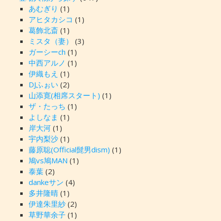
あむぎり
(1)
アヒタカシコ
(1)
葛飾北斎
(1)
ミスタ（妻）
(3)
ガーシーch
(1)
中西アルノ
(1)
伊織もえ
(1)
DJふぉい
(2)
山添寛(相席スタート)
(1)
ザ・たっち
(1)
よしなま
(1)
岸大河
(1)
宇内梨沙
(1)
藤原聡(Official髭男dism)
(1)
鳩vs鳩MAN
(1)
泰葉
(2)
dankeサン
(4)
多井隆晴
(1)
伊達朱里紗
(2)
草野華余子
(1)