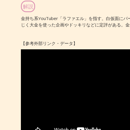
解説
金持ち系YouTuber「ラファエル」を指す。白仮面にパ
じく大金を使った企画やドッキリなどに定評がある。金銭
【参考外部リンク・データ】