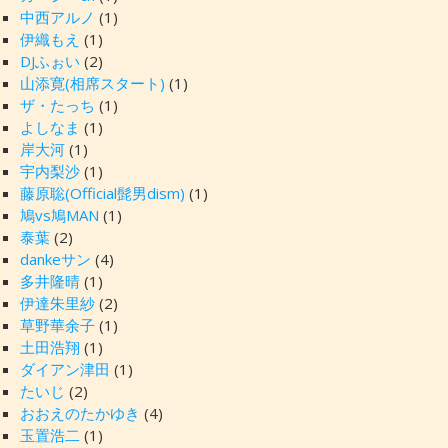
中西アルノ
(1)
伊織もえ
(1)
DJふぉい
(2)
山添寛(相席スタート)
(1)
ザ・たっち
(1)
よしなま
(1)
岸大河
(1)
宇内梨沙
(1)
藤原聡(Official髭男dism)
(1)
鳩vs鳩MAN
(1)
泰葉
(2)
dankeサン
(4)
多井隆晴
(1)
伊達朱里紗
(2)
草野華余子
(1)
土田浩翔
(1)
ダイアン津田
(1)
たいじ
(2)
おおえのたかゆき
(4)
玉置浩二
(1)