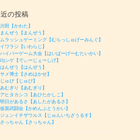
最近の投稿
川田【かわた】
まんぜう【まんぜう】
ムラッシュゲーミング【むらっしゅげーみんぐ】
イワラジ【いわらじ】
ハイパーゲーム大会【はいぱーげーむたいかい】
DJシゲ【でぃーじぇーしげ】
はんぜう【はんぜう】
サメ博士【さめはかせ】
じゅぴ【じゅぴ】
あむぎり【あむぎり】
アヒタカシコ【あひたかしこ】
明日があるさ【あしたがあるさ】
仮面武闘会【かめんぶとうかい】
ジュンイチザウルス【じゅんいちざうるす】
さっちゃん【さっちゃん】