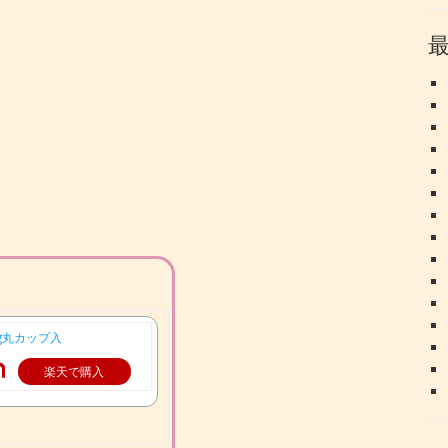
0g丸カップ入
楽天で購入