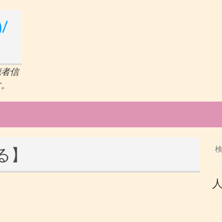
/
聴者信
す。
る】