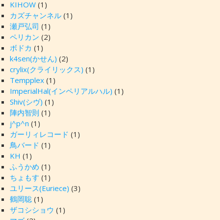
KIHOW
(1)
カズチャンネル
(1)
瀬戸弘司
(1)
ペリカン
(2)
ボドカ
(1)
k4sen(かせん)
(2)
crylix(クライリックス)
(1)
Tempplex
(1)
ImperialHal(インペリアルハル)
(1)
Shiv(シヴ)
(1)
陣内智則
(1)
j^p^n
(1)
ガーリィレコード
(1)
鳥バード
(1)
KH
(1)
ふうかめ
(1)
ちょもす
(1)
ユリース(Euriece)
(3)
鶴岡聡
(1)
ザコシショウ
(1)