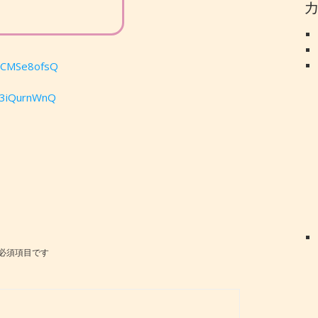
GmCMSe8ofsQ
f3iQurnWnQ
必須項目です