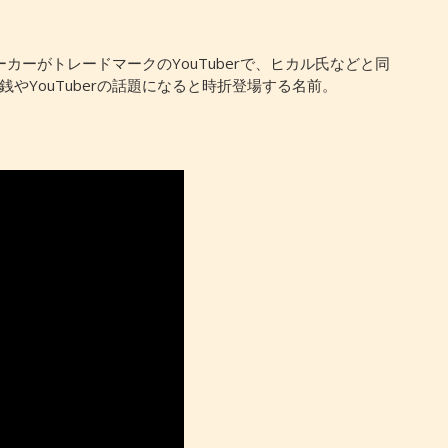
ーカーがトレードマークのYouTuberで、ヒカル氏などと同
やYouTuberの話題になると時折登場する名前。