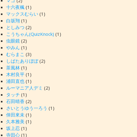
マゴ
(2)
十六夜楓
(1)
マックスむらい
(1)
白坂翔
(1)
としみつ
(2)
こうちゃん(QuizKnock)
(1)
虫眼鏡
(2)
やみん
(1)
むらまこ
(3)
しばたありぼぼ
(2)
茶風林
(1)
木村良平
(1)
浦田直也
(1)
ルーマニア人デミ
(2)
タッチ
(1)
石田晴香
(2)
さいとうゆう一ろう
(1)
倖田來未
(1)
久本雅美
(1)
坂上忍
(1)
寺田心
(1)