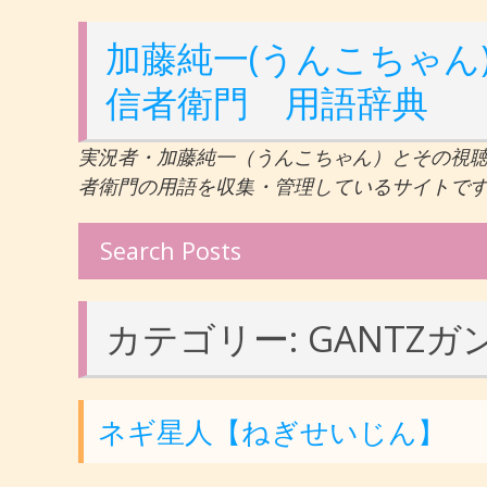
加藤純一(うんこちゃん)
信者衛門 用語辞典
実況者・加藤純一（うんこちゃん）とその視
者衛門の用語を収集・管理しているサイトで
Search Posts
カテゴリー:
GANTZガ
ネギ星人【ねぎせいじん】