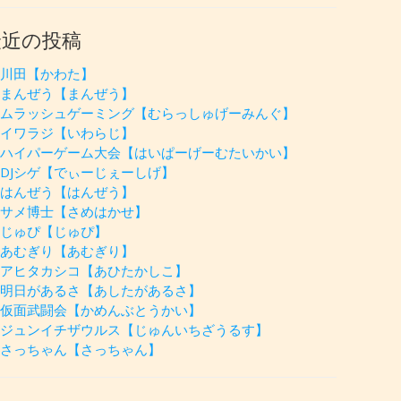
最近の投稿
川田【かわた】
まんぜう【まんぜう】
ムラッシュゲーミング【むらっしゅげーみんぐ】
イワラジ【いわらじ】
ハイパーゲーム大会【はいぱーげーむたいかい】
DJシゲ【でぃーじぇーしげ】
はんぜう【はんぜう】
サメ博士【さめはかせ】
じゅぴ【じゅぴ】
あむぎり【あむぎり】
アヒタカシコ【あひたかしこ】
明日があるさ【あしたがあるさ】
仮面武闘会【かめんぶとうかい】
ジュンイチザウルス【じゅんいちざうるす】
さっちゃん【さっちゃん】