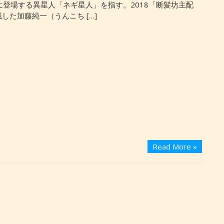
」に登場する異星人「ネギ星人」を指す。2018「断髪坊主配
した加藤純一（うんこち […]
Read More »