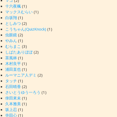
マゴ
(2)
十六夜楓
(1)
マックスむらい
(1)
白坂翔
(1)
としみつ
(2)
こうちゃん(QuizKnock)
(1)
虫眼鏡
(2)
やみん
(1)
むらまこ
(3)
しばたありぼぼ
(2)
茶風林
(1)
木村良平
(1)
浦田直也
(1)
ルーマニア人デミ
(2)
タッチ
(1)
石田晴香
(2)
さいとうゆう一ろう
(1)
倖田來未
(1)
久本雅美
(1)
坂上忍
(1)
寺田心
(1)