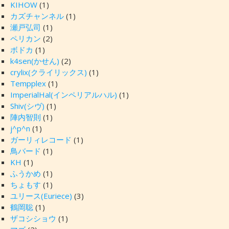
KIHOW
(1)
カズチャンネル
(1)
瀬戸弘司
(1)
ペリカン
(2)
ボドカ
(1)
k4sen(かせん)
(2)
crylix(クライリックス)
(1)
Tempplex
(1)
ImperialHal(インペリアルハル)
(1)
Shiv(シヴ)
(1)
陣内智則
(1)
j^p^n
(1)
ガーリィレコード
(1)
鳥バード
(1)
KH
(1)
ふうかめ
(1)
ちょもす
(1)
ユリース(Euriece)
(3)
鶴岡聡
(1)
ザコシショウ
(1)