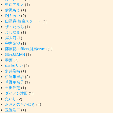
中西アルノ
(1)
伊織もえ
(1)
DJふぉい
(2)
山添寛(相席スタート)
(1)
ザ・たっち
(1)
よしなま
(1)
岸大河
(1)
宇内梨沙
(1)
藤原聡(Official髭男dism)
(1)
鳩vs鳩MAN
(1)
泰葉
(2)
dankeサン
(4)
多井隆晴
(1)
伊達朱里紗
(2)
草野華余子
(1)
土田浩翔
(1)
ダイアン津田
(1)
たいじ
(2)
おおえのたかゆき
(4)
玉置浩二
(1)