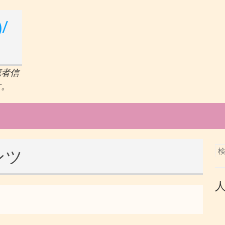
/
聴者信
す。
ンツ