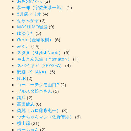
あさのひかり
(2)
恭一郎（宇佐美恭一郎）
(1)
5月病マリオ
(4)
せらみかる
(2)
MOSHIMO岩淵
(9)
ゆゆうた
(5)
Gero（金城敬樹）
(6)
みゃこ
(14)
スタヌ（StylishNoob）
(6)
やまとん先生（ YamatoN）
(1)
スパイギア（SPYGEA）
(4)
釈迦（SHAKA）
(5)
NER
(2)
コーエーテクモ山口P
(2)
ブルスタ松本さん
(5)
鋼兵
(2)
高田健志
(8)
偽純（カロ藤糸屯一）
(3)
ウナちゃんマン（佐野智則）
(6)
横山緑
(21)
ポーちゃん
(2)