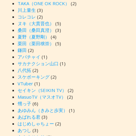
TAKA（ONE OK ROCK）
(2)
川上量生
(3)
コレコレ
(2)
ヌキ（大貫晋也）
(5)
桑田（桑田真澄）
(3)
夏野（夏野剛）
(4)
栗田（栗田穣崇）
(5)
鎌田
(2)
アパチャイ
(1)
サカナクション山口
(1)
八代拓
(2)
スケボーキング
(2)
VTuber
(1)
セイキン（SEIKIN TV）
(2)
MasuoTV（マスオTV）
(2)
甥っ子
(6)
あゆみん（きみと歩実）
(1)
あばれる君
(3)
はじめしゃちょー
(2)
あつし
(3)