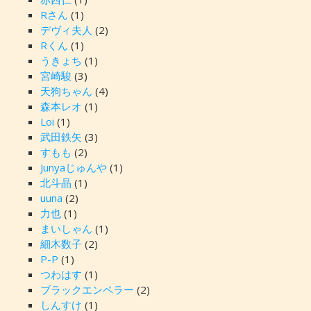
Rさん
(1)
デヴィ夫人
(2)
Rくん
(1)
うきょち
(1)
宮崎駿
(3)
天狗ちゃん
(4)
森本レオ
(1)
Loi
(1)
武田鉄矢
(3)
すもも
(2)
Junyaじゅんや
(1)
北斗晶
(1)
uuna
(2)
力也
(1)
まいしゃん
(1)
細木数子
(2)
P-P
(1)
つわはす
(1)
ブラックエンペラー
(2)
しんすけ
(1)