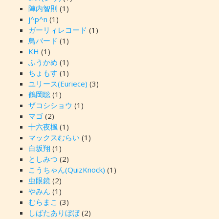
陣内智則
(1)
j^p^n
(1)
ガーリィレコード
(1)
鳥バード
(1)
KH
(1)
ふうかめ
(1)
ちょもす
(1)
ユリース(Euriece)
(3)
鶴岡聡
(1)
ザコシショウ
(1)
マゴ
(2)
十六夜楓
(1)
マックスむらい
(1)
白坂翔
(1)
としみつ
(2)
こうちゃん(QuizKnock)
(1)
虫眼鏡
(2)
やみん
(1)
むらまこ
(3)
しばたありぼぼ
(2)