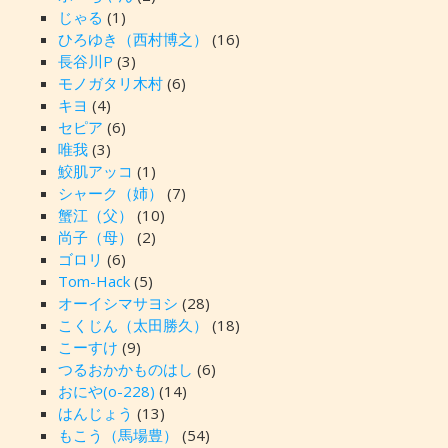
じゃる
(1)
ひろゆき（西村博之）
(16)
長谷川P
(3)
モノガタリ木村
(6)
キヨ
(4)
セピア
(6)
唯我
(3)
鮫肌アッコ
(1)
シャーク（姉）
(7)
蟹江（父）
(10)
尚子（母）
(2)
ゴロリ
(6)
Tom-Hack
(5)
オーイシマサヨシ
(28)
こくじん（太田勝久）
(18)
こーすけ
(9)
つるおかかものはし
(6)
おにや(o-228)
(14)
はんじょう
(13)
もこう（馬場豊）
(54)