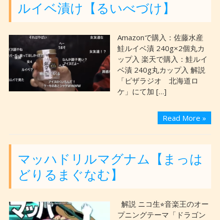
ルイベ漬け【るいべづけ】
Amazonで購入：佐藤水産
鮭ルイベ漬 240g×2個丸カ
ップ入 楽天で購入：鮭ルイ
ベ漬 240g丸カップ入 解説
「ピザラジオ 北海道ロ
ケ」にて加 […]
Read More »
マッハドリルマグナム【まっは
どりるまぐなむ】
解説 ニコ生⭐︎音楽王のオー
プニングテーマ「ドラゴン