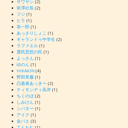
サワヤン
(2)
前澤社長
(2)
フジ
(1)
ヒラ
(1)
恭一郎
(1)
あっさりしょこ
(1)
ギャランドゥ中学生
(2)
ラファエル
(1)
選民思想の民
(1)
よっさん
(1)
ゆのん
(1)
HIKAKIN
(4)
野田草履
(1)
凸激者あっきー
(2)
ティモンディ高岸
(1)
ちくのぼ
(2)
しみけん
(1)
シバター
(1)
アイク
(1)
金バエ
(3)
てんちむ
(1)