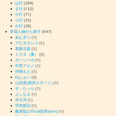
は行
(269)
ま行
(132)
や行
(71)
ら行
(53)
わ行
(26)
登場人物から探す
(647)
あむぎり
(1)
アヒタカシコ
(1)
葛飾北斎
(1)
ミスタ（妻）
(3)
ガーシーch
(1)
中西アルノ
(1)
伊織もえ
(1)
DJふぉい
(2)
山添寛(相席スタート)
(1)
ザ・たっち
(1)
よしなま
(1)
岸大河
(1)
宇内梨沙
(1)
藤原聡(Official髭男dism)
(1)