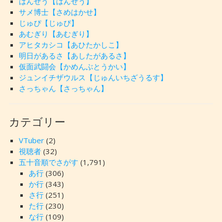
はんぜう【はんぜう】
サメ博士【さめはかせ】
じゅぴ【じゅぴ】
あむぎり【あむぎり】
アヒタカシコ【あひたかしこ】
明日があるさ【あしたがあるさ】
仮面武闘会【かめんぶとうかい】
ジュンイチザウルス【じゅんいちざうるす】
さっちゃん【さっちゃん】
カテゴリー
VTuber
(2)
視聴者
(32)
五十音順でさがす
(1,791)
あ行
(306)
か行
(343)
さ行
(251)
た行
(230)
な行
(109)