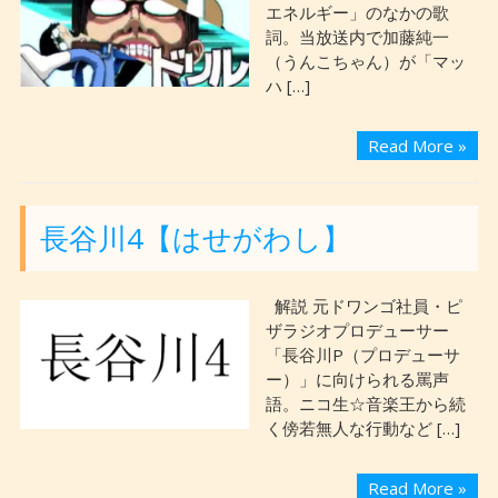
エネルギー」のなかの歌
詞。当放送内で加藤純一
（うんこちゃん）が「マッ
ハ […]
Read More »
長谷川4【はせがわし】
解説 元ドワンゴ社員・ピ
ザラジオプロデューサー
「長谷川P（プロデューサ
ー）」に向けられる罵声
語。ニコ生☆音楽王から続
く傍若無人な行動など […]
Read More »