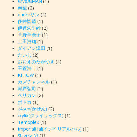
鳩vs鳩MAN
(1)
泰葉
(2)
dankeサン
(4)
多井隆晴
(1)
伊達朱里紗
(2)
草野華余子
(1)
土田浩翔
(1)
ダイアン津田
(1)
たいじ
(2)
おおえのたかゆき
(4)
玉置浩二
(1)
KIHOW
(1)
カズチャンネル
(1)
瀬戸弘司
(1)
ペリカン
(2)
ボドカ
(1)
k4sen(かせん)
(2)
crylix(クライリックス)
(1)
Tempplex
(1)
ImperialHal(インペリアルハル)
(1)
Shiv(シヴ)
(1)