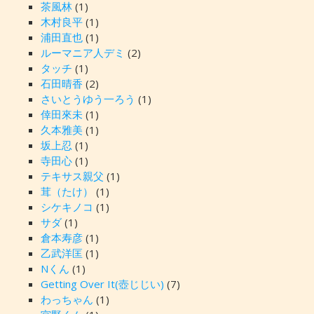
茶風林
(1)
木村良平
(1)
浦田直也
(1)
ルーマニア人デミ
(2)
タッチ
(1)
石田晴香
(2)
さいとうゆう一ろう
(1)
倖田來未
(1)
久本雅美
(1)
坂上忍
(1)
寺田心
(1)
テキサス親父
(1)
茸（たけ）
(1)
シケキノコ
(1)
サダ
(1)
倉本寿彦
(1)
乙武洋匡
(1)
Nくん
(1)
Getting Over It(壺じじい)
(7)
わっちゃん
(1)