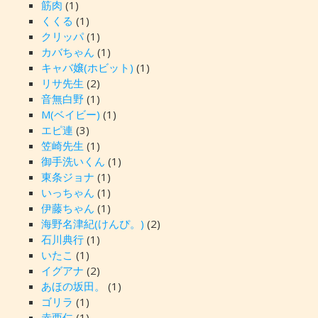
筋肉
(1)
くくる
(1)
クリッパ
(1)
カバちゃん
(1)
キャバ嬢(ホビット)
(1)
リサ先生
(2)
音無白野
(1)
M(ベイビー)
(1)
エピ連
(3)
笠崎先生
(1)
御手洗いくん
(1)
東条ジョナ
(1)
いっちゃん
(1)
伊藤ちゃん
(1)
海野名津紀(けんぴ。)
(2)
石川典行
(1)
いたこ
(1)
イグアナ
(2)
あほの坂田。
(1)
ゴリラ
(1)
赤西仁
(1)