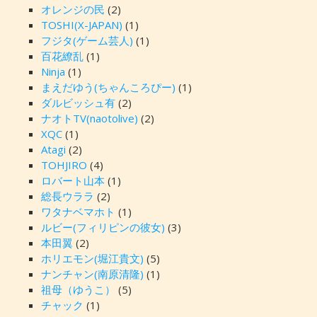
オレンジの民
(2)
TOSHI(X-JAPAN)
(1)
フジタ(ゲーム芸人)
(1)
百花繚乱
(1)
Ninja
(1)
まえだゆう(ちゃんころぴー)
(1)
ダルビッシュ有
(2)
ナオトTV(naotolive)
(2)
XQC
(1)
Atagi
(2)
TOHJIRO
(4)
ロバート山本
(1)
総長ウララ
(2)
ワタナベマホト
(1)
ルビー(フィリピンの彼女)
(3)
本田翼
(2)
ホリエモン(堀江貴文)
(5)
ナンチャン(南原清隆)
(1)
祖母（ゆうこ）
(5)
チャック
(1)