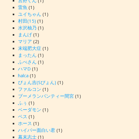
宮野くん
(1)
雷魚
(1)
ユイちゃん
(1)
村田(15)
(1)
水沢柚乃
(1)
まんげ
(1)
マリア
(2)
末端肥大症
(1)
まったん
(1)
ふべさん
(1)
ハマD
(1)
halca
(1)
ぴょん吉(Sぴょん)
(1)
ファルコン
(1)
ブーメランパンティー間宮
(1)
ふぅ
(1)
ベーダモン
(1)
ペス
(1)
ホース
(1)
ハイパー面白い君
(1)
幕末志士
(1)