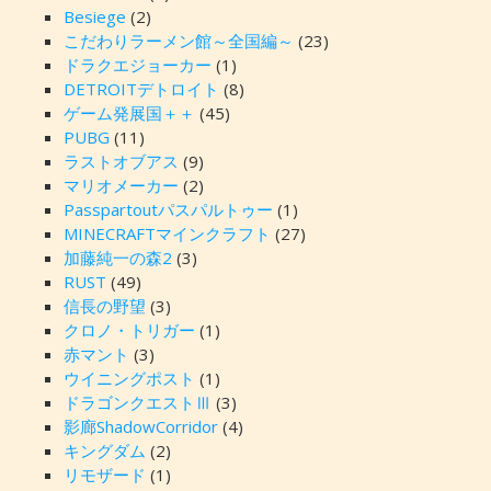
Besiege
(2)
こだわりラーメン館～全国編～
(23)
ドラクエジョーカー
(1)
DETROITデトロイト
(8)
ゲーム発展国＋＋
(45)
PUBG
(11)
ラストオブアス
(9)
マリオメーカー
(2)
Passpartoutパスパルトゥー
(1)
MINECRAFTマインクラフト
(27)
加藤純一の森2
(3)
RUST
(49)
信長の野望
(3)
クロノ・トリガー
(1)
赤マント
(3)
ウイニングポスト
(1)
ドラゴンクエストⅢ
(3)
影廊ShadowCorridor
(4)
キングダム
(2)
リモザード
(1)