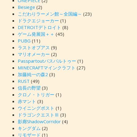
ONEPIECE
(2)
Besiege
(2)
こだわりラーメン館～全国編～
(23)
ドラクエジョーカー
(1)
DETROITデトロイト
(8)
ゲーム発展国＋＋
(45)
PUBG
(11)
ラストオブアス
(9)
マリオメーカー
(2)
Passpartoutパスパルトゥー
(1)
MINECRAFTマインクラフト
(27)
加藤純一の森2
(3)
RUST
(49)
信長の野望
(3)
クロノ・トリガー
(1)
赤マント
(3)
ウイニングポスト
(1)
ドラゴンクエストⅢ
(3)
影廊ShadowCorridor
(4)
キングダム
(2)
リモザード
(1)