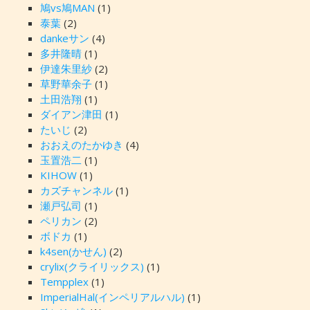
鳩vs鳩MAN
(1)
泰葉
(2)
dankeサン
(4)
多井隆晴
(1)
伊達朱里紗
(2)
草野華余子
(1)
土田浩翔
(1)
ダイアン津田
(1)
たいじ
(2)
おおえのたかゆき
(4)
玉置浩二
(1)
KIHOW
(1)
カズチャンネル
(1)
瀬戸弘司
(1)
ペリカン
(2)
ボドカ
(1)
k4sen(かせん)
(2)
crylix(クライリックス)
(1)
Tempplex
(1)
ImperialHal(インペリアルハル)
(1)