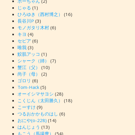
ポーちゃん
(2)
じゃる
(1)
ひろゆき（西村博之）
(16)
長谷川P
(3)
モノガタリ木村
(6)
キヨ
(4)
セピア
(6)
唯我
(3)
鮫肌アッコ
(1)
シャーク（姉）
(7)
蟹江（父）
(10)
尚子（母）
(2)
ゴロリ
(6)
Tom-Hack
(5)
オーイシマサヨシ
(28)
こくじん（太田勝久）
(18)
こーすけ
(9)
つるおかかものはし
(6)
おにや(o-228)
(14)
はんじょう
(13)
もこう（馬場豊）
(54)