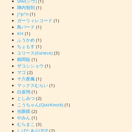
Shiv(シヴ)
(1)
陣内智則
(1)
j^p^n
(1)
ガーリィレコード
(1)
鳥バード
(1)
KH
(1)
ふうかめ
(1)
ちょもす
(1)
ユリース(Euriece)
(3)
鶴岡聡
(1)
ザコシショウ
(1)
マゴ
(2)
十六夜楓
(1)
マックスむらい
(1)
白坂翔
(1)
としみつ
(2)
こうちゃん(QuizKnock)
(1)
虫眼鏡
(2)
やみん
(1)
むらまこ
(3)
しばたありぼぼ
(2)