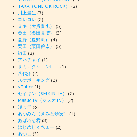
TAKA（ONE OK ROCK）
(2)
川上量生
(3)
コレコレ
(2)
ヌキ（大貫晋也）
(5)
桑田（桑田真澄）
(3)
夏野（夏野剛）
(4)
栗田（栗田穣崇）
(5)
鎌田
(2)
アパチャイ
(1)
サカナクション山口
(1)
八代拓
(2)
スケボーキング
(2)
VTuber
(1)
セイキン（SEIKIN TV）
(2)
MasuoTV（マスオTV）
(2)
甥っ子
(6)
あゆみん（きみと歩実）
(1)
あばれる君
(3)
はじめしゃちょー
(2)
あつし
(3)