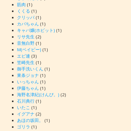
筋肉
(1)
くくる
(1)
クリッパ
(1)
カバちゃん
(1)
キャバ嬢(ホビット)
(1)
リサ先生
(2)
音無白野
(1)
M(ベイビー)
(1)
エピ連
(3)
笠崎先生
(1)
御手洗いくん
(1)
東条ジョナ
(1)
いっちゃん
(1)
伊藤ちゃん
(1)
海野名津紀(けんぴ。)
(2)
石川典行
(1)
いたこ
(1)
イグアナ
(2)
あほの坂田。
(1)
ゴリラ
(1)