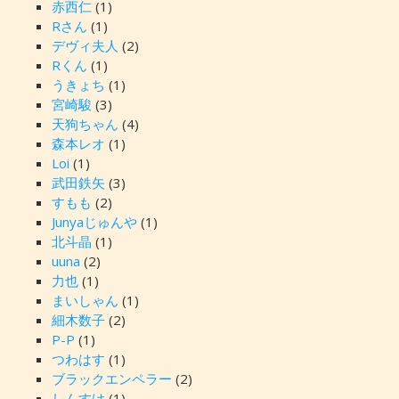
赤西仁
(1)
Rさん
(1)
デヴィ夫人
(2)
Rくん
(1)
うきょち
(1)
宮崎駿
(3)
天狗ちゃん
(4)
森本レオ
(1)
Loi
(1)
武田鉄矢
(3)
すもも
(2)
Junyaじゅんや
(1)
北斗晶
(1)
uuna
(2)
力也
(1)
まいしゃん
(1)
細木数子
(2)
P-P
(1)
つわはす
(1)
ブラックエンペラー
(2)
しんすけ
(1)