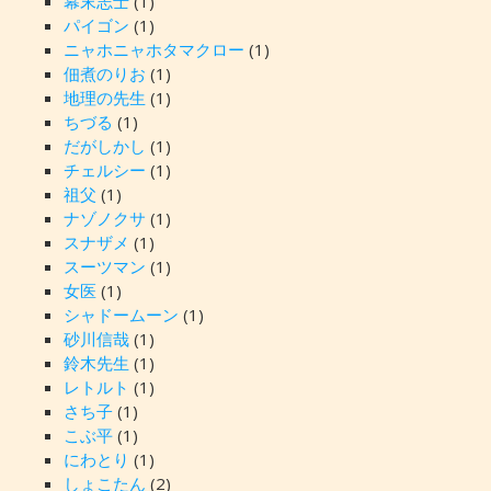
幕末志士
(1)
パイゴン
(1)
ニャホニャホタマクロー
(1)
佃煮のりお
(1)
地理の先生
(1)
ちづる
(1)
だがしかし
(1)
チェルシー
(1)
祖父
(1)
ナゾノクサ
(1)
スナザメ
(1)
スーツマン
(1)
女医
(1)
シャドームーン
(1)
砂川信哉
(1)
鈴木先生
(1)
レトルト
(1)
さち子
(1)
こぶ平
(1)
にわとり
(1)
しょこたん
(2)