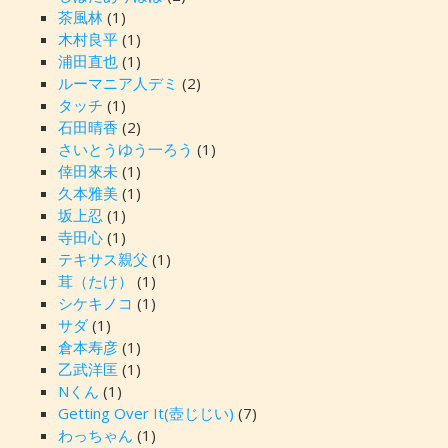
茶風林
(1)
木村良平
(1)
浦田直也
(1)
ルーマニア人デミ
(2)
タッチ
(1)
石田晴香
(2)
さいとうゆう一ろう
(1)
倖田來未
(1)
久本雅美
(1)
坂上忍
(1)
寺田心
(1)
テキサス親父
(1)
茸（たけ）
(1)
シケキノコ
(1)
サダ
(1)
倉本寿彦
(1)
乙武洋匡
(1)
Nくん
(1)
Getting Over It(壺じじい)
(7)
わっちゃん
(1)