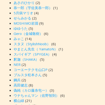
あさのひかり
(2)
恭一郎（宇佐美恭一郎）
(1)
5月病マリオ
(4)
せらみかる
(2)
MOSHIMO岩淵
(9)
ゆゆうた
(5)
Gero（金城敬樹）
(6)
みゃこ
(14)
スタヌ（StylishNoob）
(6)
やまとん先生（ YamatoN）
(1)
スパイギア（SPYGEA）
(4)
釈迦（SHAKA）
(5)
NER
(2)
コーエーテクモ山口P
(2)
ブルスタ松本さん
(5)
鋼兵
(2)
高田健志
(8)
偽純（カロ藤糸屯一）
(3)
ウナちゃんマン（佐野智則）
(6)
横山緑
(21)