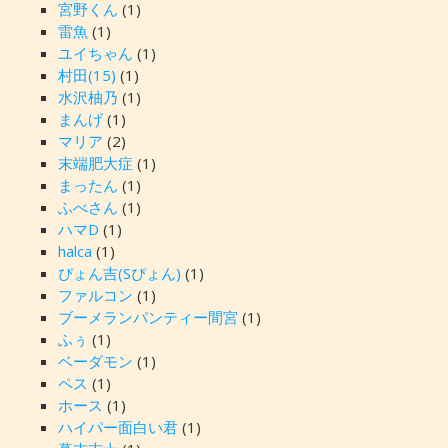
宮野くん
(1)
雷魚
(1)
ユイちゃん
(1)
村田(15)
(1)
水沢柚乃
(1)
まんげ
(1)
マリア
(2)
末端肥大症
(1)
まったん
(1)
ふべさん
(1)
ハマD
(1)
halca
(1)
ぴょん吉(Sぴょん)
(1)
ファルコン
(1)
ブーメランパンティー間宮
(1)
ふぅ
(1)
ベーダモン
(1)
ペス
(1)
ホース
(1)
ハイパー面白い君
(1)