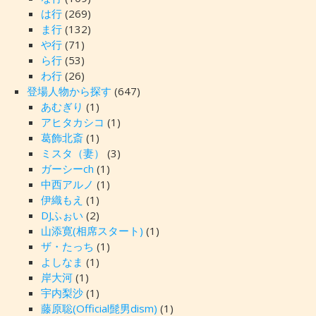
は行
(269)
ま行
(132)
や行
(71)
ら行
(53)
わ行
(26)
登場人物から探す
(647)
あむぎり
(1)
アヒタカシコ
(1)
葛飾北斎
(1)
ミスタ（妻）
(3)
ガーシーch
(1)
中西アルノ
(1)
伊織もえ
(1)
DJふぉい
(2)
山添寛(相席スタート)
(1)
ザ・たっち
(1)
よしなま
(1)
岸大河
(1)
宇内梨沙
(1)
藤原聡(Official髭男dism)
(1)