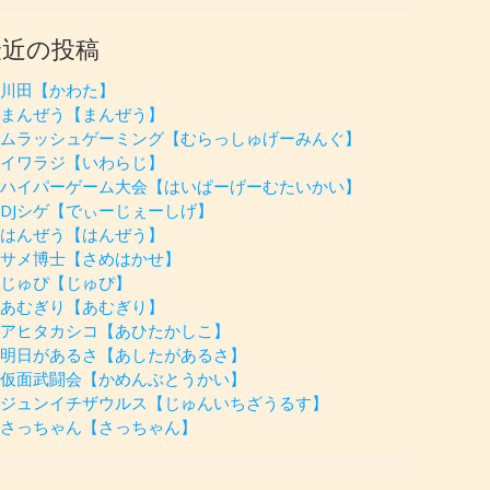
最近の投稿
川田【かわた】
まんぜう【まんぜう】
ムラッシュゲーミング【むらっしゅげーみんぐ】
イワラジ【いわらじ】
ハイパーゲーム大会【はいぱーげーむたいかい】
DJシゲ【でぃーじぇーしげ】
はんぜう【はんぜう】
サメ博士【さめはかせ】
じゅぴ【じゅぴ】
あむぎり【あむぎり】
アヒタカシコ【あひたかしこ】
明日があるさ【あしたがあるさ】
仮面武闘会【かめんぶとうかい】
ジュンイチザウルス【じゅんいちざうるす】
さっちゃん【さっちゃん】