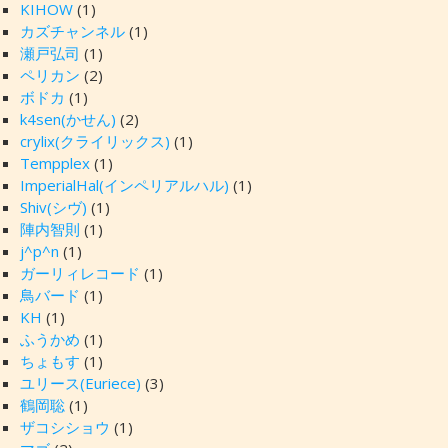
KIHOW
(1)
カズチャンネル
(1)
瀬戸弘司
(1)
ペリカン
(2)
ボドカ
(1)
k4sen(かせん)
(2)
crylix(クライリックス)
(1)
Tempplex
(1)
ImperialHal(インペリアルハル)
(1)
Shiv(シヴ)
(1)
陣内智則
(1)
j^p^n
(1)
ガーリィレコード
(1)
鳥バード
(1)
KH
(1)
ふうかめ
(1)
ちょもす
(1)
ユリース(Euriece)
(3)
鶴岡聡
(1)
ザコシショウ
(1)