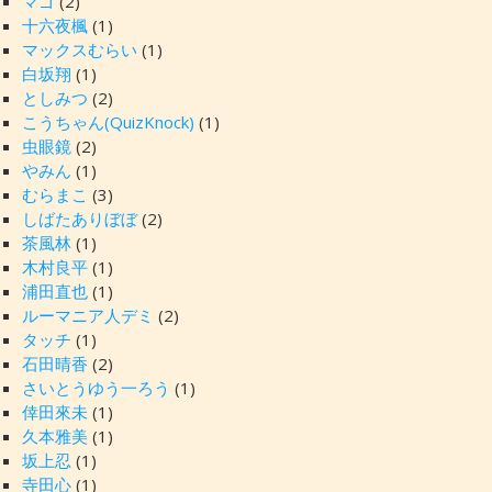
マゴ
(2)
十六夜楓
(1)
マックスむらい
(1)
白坂翔
(1)
としみつ
(2)
こうちゃん(QuizKnock)
(1)
虫眼鏡
(2)
やみん
(1)
むらまこ
(3)
しばたありぼぼ
(2)
茶風林
(1)
木村良平
(1)
浦田直也
(1)
ルーマニア人デミ
(2)
タッチ
(1)
石田晴香
(2)
さいとうゆう一ろう
(1)
倖田來未
(1)
久本雅美
(1)
坂上忍
(1)
寺田心
(1)