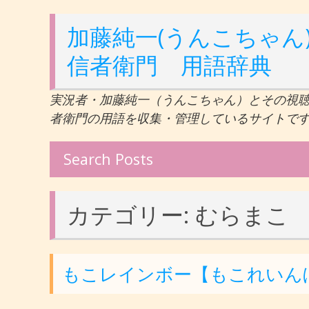
加藤純一(うんこちゃん)
信者衛門 用語辞典
実況者・加藤純一（うんこちゃん）とその視
者衛門の用語を収集・管理しているサイトで
Search Posts
カテゴリー:
むらまこ
もこレインボー【もこれいん