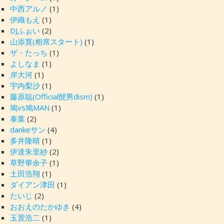
中西アルノ
(1)
伊織もえ
(1)
DJふぉい
(2)
山添寛(相席スタート)
(1)
ザ・たっち
(1)
よしなま
(1)
岸大河
(1)
宇内梨沙
(1)
藤原聡(Official髭男dism)
(1)
鳩vs鳩MAN
(1)
泰葉
(2)
dankeサン
(4)
多井隆晴
(1)
伊達朱里紗
(2)
草野華余子
(1)
土田浩翔
(1)
ダイアン津田
(1)
たいじ
(2)
おおえのたかゆき
(4)
玉置浩二
(1)