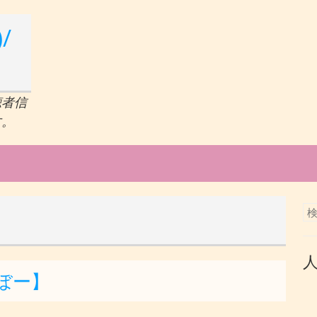
/
聴者信
す。
ぼー】