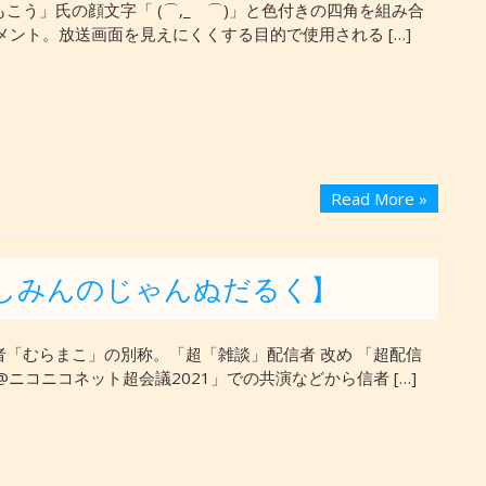
こう」氏の顔文字「 (⌒,_ゝ⌒)」と色付きの四角を組み合
メント。放送画面を見えにくくする目的で使用される […]
Read More »
しみんのじゃんぬだるく】
者「むらまこ」の別称。「超「雑談」配信者 改め 「超配信
ニコニコネット超会議2021」での共演などから信者 […]