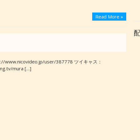
Read More »
/www.nicovideo.jp/user/387778 ツイキャス：
ing.tv/mura […]