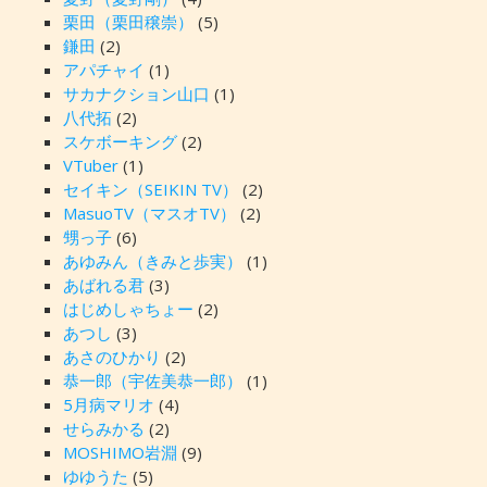
栗田（栗田穣崇）
(5)
鎌田
(2)
アパチャイ
(1)
サカナクション山口
(1)
八代拓
(2)
スケボーキング
(2)
VTuber
(1)
セイキン（SEIKIN TV）
(2)
MasuoTV（マスオTV）
(2)
甥っ子
(6)
あゆみん（きみと歩実）
(1)
あばれる君
(3)
はじめしゃちょー
(2)
あつし
(3)
あさのひかり
(2)
恭一郎（宇佐美恭一郎）
(1)
5月病マリオ
(4)
せらみかる
(2)
MOSHIMO岩淵
(9)
ゆゆうた
(5)