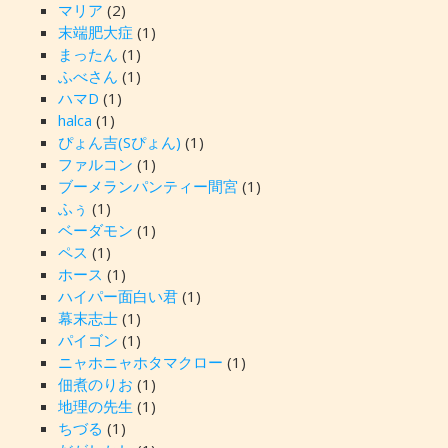
マリア
(2)
末端肥大症
(1)
まったん
(1)
ふべさん
(1)
ハマD
(1)
halca
(1)
ぴょん吉(Sぴょん)
(1)
ファルコン
(1)
ブーメランパンティー間宮
(1)
ふぅ
(1)
ベーダモン
(1)
ペス
(1)
ホース
(1)
ハイパー面白い君
(1)
幕末志士
(1)
パイゴン
(1)
ニャホニャホタマクロー
(1)
佃煮のりお
(1)
地理の先生
(1)
ちづる
(1)