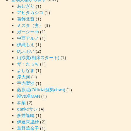
あむぎり
(1)
アヒタカシコ
(1)
葛飾北斎
(1)
ミスタ（妻）
(3)
ガーシーch
(1)
中西アルノ
(1)
伊織もえ
(1)
DJふぉい
(2)
山添寛(相席スタート)
(1)
ザ・たっち
(1)
よしなま
(1)
岸大河
(1)
宇内梨沙
(1)
藤原聡(Official髭男dism)
(1)
鳩vs鳩MAN
(1)
泰葉
(2)
dankeサン
(4)
多井隆晴
(1)
伊達朱里紗
(2)
草野華余子
(1)