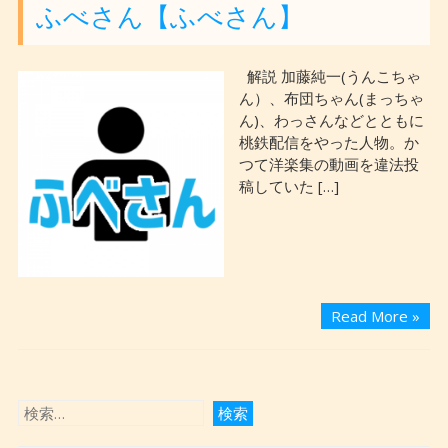
ふべさん【ふべさん】
解説 加藤純一(うんこちゃ
ん）、布団ちゃん(まっちゃ
ん)、わっさんなどとともに
桃鉄配信をやった人物。か
つて洋楽集の動画を違法投
稿していた […]
Read More »