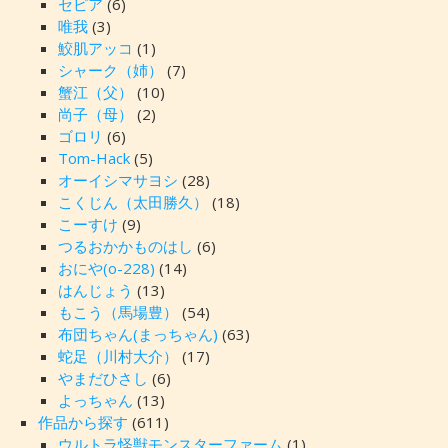
セピア
(6)
唯我
(3)
鮫肌アッコ
(1)
シャーク（姉）
(7)
蟹江（父）
(10)
尚子（母）
(2)
ゴロリ
(6)
Tom-Hack
(5)
オーイシマサヨシ
(28)
こくじん（太田勝久）
(18)
こーすけ
(9)
つるおかかものはし
(6)
おにや(o-228)
(14)
はんじょう
(13)
もこう（馬場豊）
(54)
布団ちゃん(まっちゃん)
(63)
蛇足（川村大介）
(17)
やまだひさし
(6)
よっちゃん
(13)
作品から探す
(611)
ウルトラ怪獣モンスターファーム
(1)