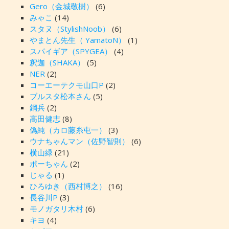
Gero（金城敬樹）
(6)
みゃこ
(14)
スタヌ（StylishNoob）
(6)
やまとん先生（ YamatoN）
(1)
スパイギア（SPYGEA）
(4)
釈迦（SHAKA）
(5)
NER
(2)
コーエーテクモ山口P
(2)
ブルスタ松本さん
(5)
鋼兵
(2)
高田健志
(8)
偽純（カロ藤糸屯一）
(3)
ウナちゃんマン（佐野智則）
(6)
横山緑
(21)
ポーちゃん
(2)
じゃる
(1)
ひろゆき（西村博之）
(16)
長谷川P
(3)
モノガタリ木村
(6)
キヨ
(4)