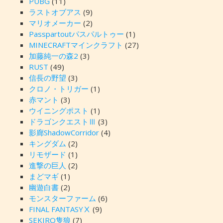
PUBG
(11)
ラストオブアス
(9)
マリオメーカー
(2)
Passpartoutパスパルトゥー
(1)
MINECRAFTマインクラフト
(27)
加藤純一の森2
(3)
RUST
(49)
信長の野望
(3)
クロノ・トリガー
(1)
赤マント
(3)
ウイニングポスト
(1)
ドラゴンクエストⅢ
(3)
影廊ShadowCorridor
(4)
キングダム
(2)
リモザード
(1)
進撃の巨人
(2)
まどマギ
(1)
幽遊白書
(2)
モンスターファーム
(6)
FINAL FANTASYⅩ
(9)
SEKIRO隻狼
(7)