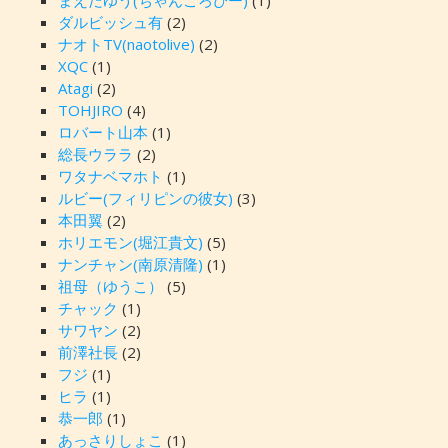
まえだゆう(ちゃんころぴー)
(1)
ダルビッシュ有
(2)
ナオトTV(naotolive)
(2)
XQC
(1)
Atagi
(2)
TOHJIRO
(4)
ロバート山本
(1)
総長ウララ
(2)
ワタナベマホト
(1)
ルビー(フィリピンの彼女)
(3)
本田翼
(2)
ホリエモン(堀江貴文)
(5)
ナンチャン(南原清隆)
(1)
祖母（ゆうこ）
(5)
チャック
(1)
サワヤン
(2)
前澤社長
(2)
フジ
(1)
ヒラ
(1)
恭一郎
(1)
あっさりしょこ
(1)