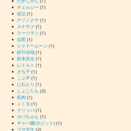
だがしかし
(1)
チェルシー
(1)
祖父
(1)
ナゾノクサ
(1)
スナザメ
(1)
スーツマン
(1)
女医
(1)
シャドームーン
(1)
砂川信哉
(1)
鈴木先生
(1)
レトルト
(1)
さち子
(1)
こぶ平
(1)
にわとり
(1)
しょこたん
(2)
筋肉
(1)
くくる
(1)
クリッパ
(1)
カバちゃん
(1)
キャバ嬢(ホビット)
(1)
リサ先生
(2)