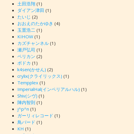
土田浩翔
(1)
ダイアン津田
(1)
たいじ
(2)
おおえのたかゆき
(4)
玉置浩二
(1)
KIHOW
(1)
カズチャンネル
(1)
瀬戸弘司
(1)
ペリカン
(2)
ボドカ
(1)
k4sen(かせん)
(2)
crylix(クライリックス)
(1)
Tempplex
(1)
ImperialHal(インペリアルハル)
(1)
Shiv(シヴ)
(1)
陣内智則
(1)
j^p^n
(1)
ガーリィレコード
(1)
鳥バード
(1)
KH
(1)