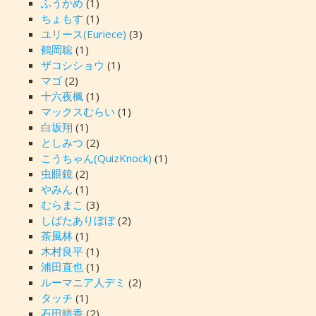
ふうかめ
(1)
ちょもす
(1)
ユリース(Euriece)
(3)
鶴岡聡
(1)
ザコシショウ
(1)
マゴ
(2)
十六夜楓
(1)
マックスむらい
(1)
白坂翔
(1)
としみつ
(2)
こうちゃん(QuizKnock)
(1)
虫眼鏡
(2)
やみん
(1)
むらまこ
(3)
しばたありぼぼ
(2)
茶風林
(1)
木村良平
(1)
浦田直也
(1)
ルーマニア人デミ
(2)
タッチ
(1)
石田晴香
(2)