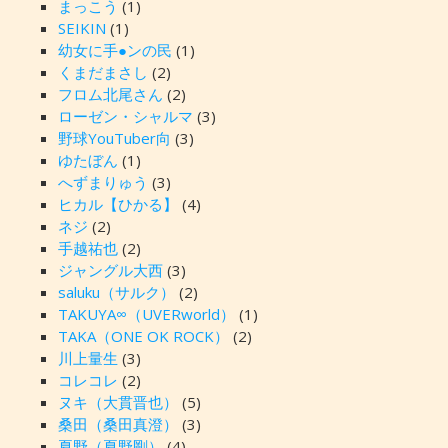
まっこう
(1)
SEIKIN
(1)
幼女に手●ンの民
(1)
くまだまさし
(2)
フロム北尾さん
(2)
ローゼン・シャルマ
(3)
野球YouTuber向
(3)
ゆたぼん
(1)
へずまりゅう
(3)
ヒカル【ひかる】
(4)
ネジ
(2)
手越祐也
(2)
ジャングル大西
(3)
saluku（サルク）
(2)
TAKUYA∞（UVERworld）
(1)
TAKA（ONE OK ROCK）
(2)
川上量生
(3)
コレコレ
(2)
ヌキ（大貫晋也）
(5)
桑田（桑田真澄）
(3)
夏野（夏野剛）
(4)