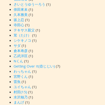
さいとうゆう一ろう
(1)
倖田來未
(1)
久本雅美
(1)
坂上忍
(1)
寺田心
(1)
テキサス親父
(1)
茸（たけ）
(1)
シケキノコ
(1)
サダ
(1)
倉本寿彦
(1)
乙武洋匡
(1)
Nくん
(1)
Getting Over It(壺じじい)
(7)
わっちゃん
(1)
宮野くん
(1)
雷魚
(1)
ユイちゃん
(1)
村田(15)
(1)
水沢柚乃
(1)
まんげ
(1)