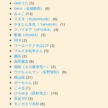
ゆゆうた
(5)
Gero（金城敬樹）
(6)
みゃこ
(14)
スタヌ（StylishNoob）
(6)
やまとん先生（ YamatoN）
(1)
スパイギア（SPYGEA）
(4)
釈迦（SHAKA）
(5)
NER
(2)
コーエーテクモ山口P
(2)
ブルスタ松本さん
(5)
鋼兵
(2)
高田健志
(8)
偽純（カロ藤糸屯一）
(3)
ウナちゃんマン（佐野智則）
(6)
横山緑
(21)
ポーちゃん
(2)
じゃる
(1)
ひろゆき（西村博之）
(16)
長谷川P
(3)
モノガタリ木村
(6)