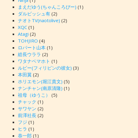
まえだゆう(ちゃんころぴー)
(1)
ダルビッシュ有
(2)
ナオトTV(naotolive)
(2)
XQC
(1)
Atagi
(2)
TOHJIRO
(4)
ロバート山本
(1)
総長ウララ
(2)
ワタナベマホト
(1)
ルビー(フィリピンの彼女)
(3)
本田翼
(2)
ホリエモン(堀江貴文)
(5)
ナンチャン(南原清隆)
(1)
祖母（ゆうこ）
(5)
チャック
(1)
サワヤン
(2)
前澤社長
(2)
フジ
(1)
ヒラ
(1)
恭一郎
(1)