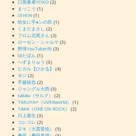
口笛奏者YOKO
(2)
まっこう
(1)
SEIKIN
(1)
幼女に手●ンの民
(1)
くまだまさし
(2)
フロム北尾さん
(2)
ローゼン・シャルマ
(3)
野球YouTuber向
(3)
ゆたぼん
(1)
へずまりゅう
(3)
ヒカル【ひかる】
(4)
ネジ
(2)
手越祐也
(2)
ジャングル大西
(3)
saluku（サルク）
(2)
TAKUYA∞（UVERworld）
(1)
TAKA（ONE OK ROCK）
(2)
川上量生
(3)
コレコレ
(2)
ヌキ（大貫晋也）
(5)
桑田（桑田真澄）
(3)