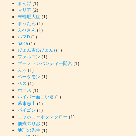
まんげ
(1)
マリア
(2)
末端肥大症
(1)
まったん
(1)
ふべさん
(1)
ハマD
(1)
halca
(1)
ぴょん吉(Sぴょん)
(1)
ファルコン
(1)
ブーメランパンティー間宮
(1)
ふぅ
(1)
ベーダモン
(1)
ペス
(1)
ホース
(1)
ハイパー面白い君
(1)
幕末志士
(1)
パイゴン
(1)
ニャホニャホタマクロー
(1)
佃煮のりお
(1)
地理の先生
(1)