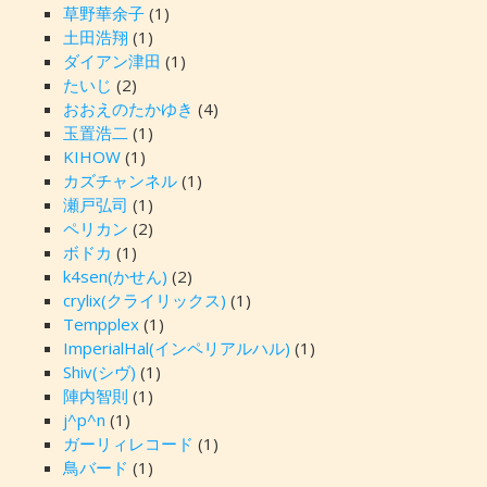
草野華余子
(1)
土田浩翔
(1)
ダイアン津田
(1)
たいじ
(2)
おおえのたかゆき
(4)
玉置浩二
(1)
KIHOW
(1)
カズチャンネル
(1)
瀬戸弘司
(1)
ペリカン
(2)
ボドカ
(1)
k4sen(かせん)
(2)
crylix(クライリックス)
(1)
Tempplex
(1)
ImperialHal(インペリアルハル)
(1)
Shiv(シヴ)
(1)
陣内智則
(1)
j^p^n
(1)
ガーリィレコード
(1)
鳥バード
(1)