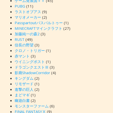
ゲーム発展国＋＋
(45)
PUBG
(11)
ラストオブアス
(9)
マリオメーカー
(2)
Passpartoutパスパルトゥー
(1)
MINECRAFTマインクラフト
(27)
加藤純一の森2
(3)
RUST
(49)
信長の野望
(3)
クロノ・トリガー
(1)
赤マント
(3)
ウイニングポスト
(1)
ドラゴンクエストⅢ
(3)
影廊ShadowCorridor
(4)
キングダム
(2)
リモザード
(1)
進撃の巨人
(2)
まどマギ
(1)
幽遊白書
(2)
モンスターファーム
(6)
FINAL FANTASYⅩ
(9)