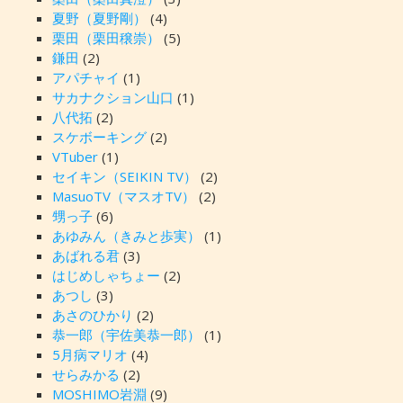
夏野（夏野剛）
(4)
栗田（栗田穣崇）
(5)
鎌田
(2)
アパチャイ
(1)
サカナクション山口
(1)
八代拓
(2)
スケボーキング
(2)
VTuber
(1)
セイキン（SEIKIN TV）
(2)
MasuoTV（マスオTV）
(2)
甥っ子
(6)
あゆみん（きみと歩実）
(1)
あばれる君
(3)
はじめしゃちょー
(2)
あつし
(3)
あさのひかり
(2)
恭一郎（宇佐美恭一郎）
(1)
5月病マリオ
(4)
せらみかる
(2)
MOSHIMO岩淵
(9)