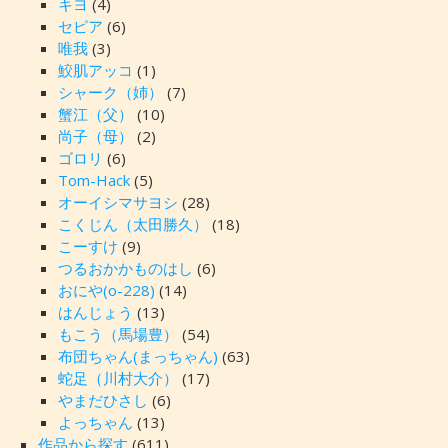
キヨ
(4)
セピア
(6)
唯我
(3)
鮫肌アッコ
(1)
シャーク（姉）
(7)
蟹江（父）
(10)
尚子（母）
(2)
ゴロリ
(6)
Tom-Hack
(5)
オーイシマサヨシ
(28)
こくじん（太田勝久）
(18)
こーすけ
(9)
つるおかかものはし
(6)
おにや(o-228)
(14)
はんじょう
(13)
もこう（馬場豊）
(54)
布団ちゃん(まっちゃん)
(63)
蛇足（川村大介）
(17)
やまだひさし
(6)
よっちゃん
(13)
作品から探す
(611)