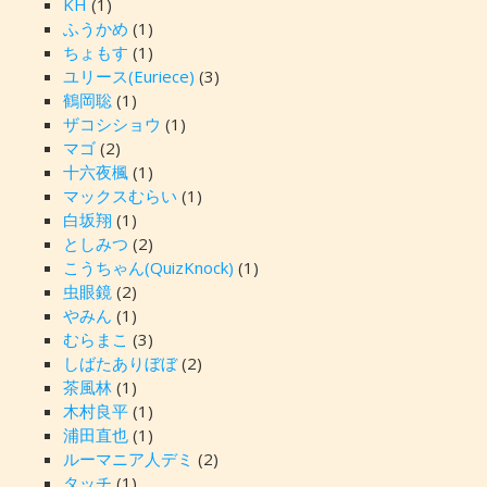
KH
(1)
ふうかめ
(1)
ちょもす
(1)
ユリース(Euriece)
(3)
鶴岡聡
(1)
ザコシショウ
(1)
マゴ
(2)
十六夜楓
(1)
マックスむらい
(1)
白坂翔
(1)
としみつ
(2)
こうちゃん(QuizKnock)
(1)
虫眼鏡
(2)
やみん
(1)
むらまこ
(3)
しばたありぼぼ
(2)
茶風林
(1)
木村良平
(1)
浦田直也
(1)
ルーマニア人デミ
(2)
タッチ
(1)