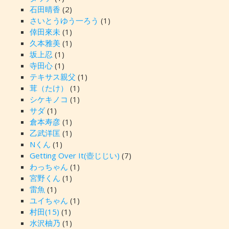
石田晴香
(2)
さいとうゆう一ろう
(1)
倖田來未
(1)
久本雅美
(1)
坂上忍
(1)
寺田心
(1)
テキサス親父
(1)
茸（たけ）
(1)
シケキノコ
(1)
サダ
(1)
倉本寿彦
(1)
乙武洋匡
(1)
Nくん
(1)
Getting Over It(壺じじい)
(7)
わっちゃん
(1)
宮野くん
(1)
雷魚
(1)
ユイちゃん
(1)
村田(15)
(1)
水沢柚乃
(1)