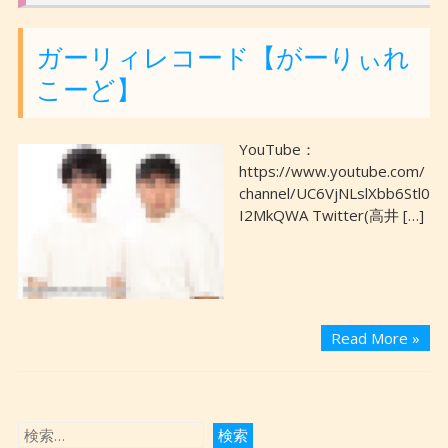
ガーリィレコード【がーりぃれ
こーど】
YouTube：
https://www.youtube.com/
channel/UC6VjNLslXbb6Stl0
I2MkQWA Twitter(高井 […]
Read More »