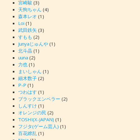
宮崎駿
(3)
天狗ちゃん
(4)
森本レオ
(1)
Loi
(1)
武田鉄矢
(3)
すもも
(2)
Junyaじゅんや
(1)
北斗晶
(1)
uuna
(2)
力也
(1)
まいしゃん
(1)
細木数子
(2)
P-P
(1)
つわはす
(1)
ブラックエンペラー
(2)
しんすけ
(1)
オレンジの民
(2)
TOSHI(X-JAPAN)
(1)
フジタ(ゲーム芸人)
(1)
百花繚乱
(1)
Ninja
(1)