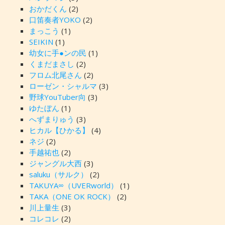
おかだくん
(2)
口笛奏者YOKO
(2)
まっこう
(1)
SEIKIN
(1)
幼女に手●ンの民
(1)
くまだまさし
(2)
フロム北尾さん
(2)
ローゼン・シャルマ
(3)
野球YouTuber向
(3)
ゆたぼん
(1)
へずまりゅう
(3)
ヒカル【ひかる】
(4)
ネジ
(2)
手越祐也
(2)
ジャングル大西
(3)
saluku（サルク）
(2)
TAKUYA∞（UVERworld）
(1)
TAKA（ONE OK ROCK）
(2)
川上量生
(3)
コレコレ
(2)