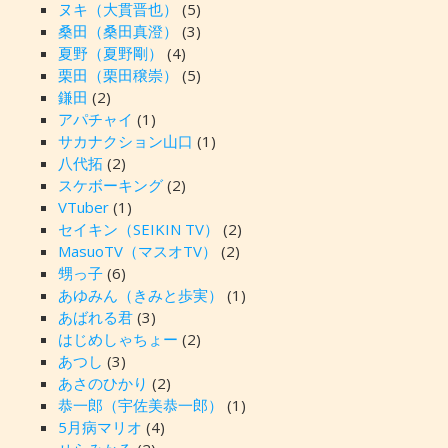
ヌキ（大貫晋也）
(5)
桑田（桑田真澄）
(3)
夏野（夏野剛）
(4)
栗田（栗田穣崇）
(5)
鎌田
(2)
アパチャイ
(1)
サカナクション山口
(1)
八代拓
(2)
スケボーキング
(2)
VTuber
(1)
セイキン（SEIKIN TV）
(2)
MasuoTV（マスオTV）
(2)
甥っ子
(6)
あゆみん（きみと歩実）
(1)
あばれる君
(3)
はじめしゃちょー
(2)
あつし
(3)
あさのひかり
(2)
恭一郎（宇佐美恭一郎）
(1)
5月病マリオ
(4)