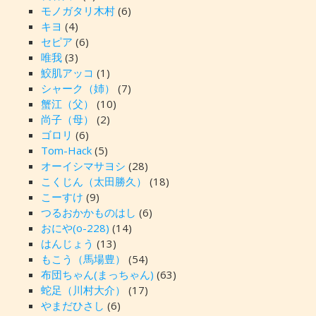
モノガタリ木村
(6)
キヨ
(4)
セピア
(6)
唯我
(3)
鮫肌アッコ
(1)
シャーク（姉）
(7)
蟹江（父）
(10)
尚子（母）
(2)
ゴロリ
(6)
Tom-Hack
(5)
オーイシマサヨシ
(28)
こくじん（太田勝久）
(18)
こーすけ
(9)
つるおかかものはし
(6)
おにや(o-228)
(14)
はんじょう
(13)
もこう（馬場豊）
(54)
布団ちゃん(まっちゃん)
(63)
蛇足（川村大介）
(17)
やまだひさし
(6)