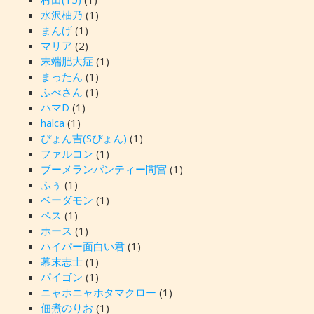
水沢柚乃
(1)
まんげ
(1)
マリア
(2)
末端肥大症
(1)
まったん
(1)
ふべさん
(1)
ハマD
(1)
halca
(1)
ぴょん吉(Sぴょん)
(1)
ファルコン
(1)
ブーメランパンティー間宮
(1)
ふぅ
(1)
ベーダモン
(1)
ペス
(1)
ホース
(1)
ハイパー面白い君
(1)
幕末志士
(1)
パイゴン
(1)
ニャホニャホタマクロー
(1)
佃煮のりお
(1)