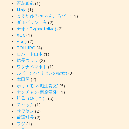
百花繚乱
(1)
Ninja
(1)
まえだゆう(ちゃんころぴー)
(1)
ダルビッシュ有
(2)
ナオトTV(naotolive)
(2)
XQC
(1)
Atagi
(2)
TOHJIRO
(4)
ロバート山本
(1)
総長ウララ
(2)
ワタナベマホト
(1)
ルビー(フィリピンの彼女)
(3)
本田翼
(2)
ホリエモン(堀江貴文)
(5)
ナンチャン(南原清隆)
(1)
祖母（ゆうこ）
(5)
チャック
(1)
サワヤン
(2)
前澤社長
(2)
フジ
(1)