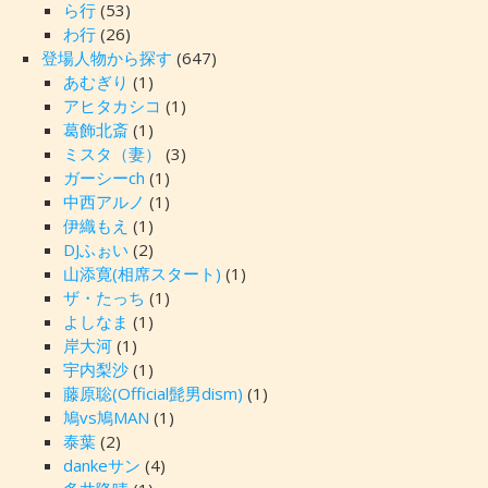
ら行
(53)
わ行
(26)
登場人物から探す
(647)
あむぎり
(1)
アヒタカシコ
(1)
葛飾北斎
(1)
ミスタ（妻）
(3)
ガーシーch
(1)
中西アルノ
(1)
伊織もえ
(1)
DJふぉい
(2)
山添寛(相席スタート)
(1)
ザ・たっち
(1)
よしなま
(1)
岸大河
(1)
宇内梨沙
(1)
藤原聡(Official髭男dism)
(1)
鳩vs鳩MAN
(1)
泰葉
(2)
dankeサン
(4)