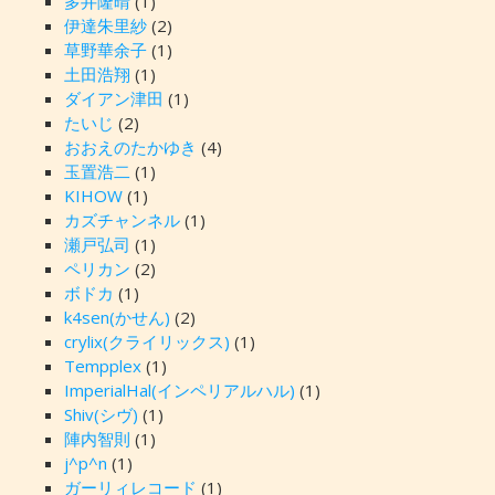
多井隆晴
(1)
伊達朱里紗
(2)
草野華余子
(1)
土田浩翔
(1)
ダイアン津田
(1)
たいじ
(2)
おおえのたかゆき
(4)
玉置浩二
(1)
KIHOW
(1)
カズチャンネル
(1)
瀬戸弘司
(1)
ペリカン
(2)
ボドカ
(1)
k4sen(かせん)
(2)
crylix(クライリックス)
(1)
Tempplex
(1)
ImperialHal(インペリアルハル)
(1)
Shiv(シヴ)
(1)
陣内智則
(1)
j^p^n
(1)
ガーリィレコード
(1)