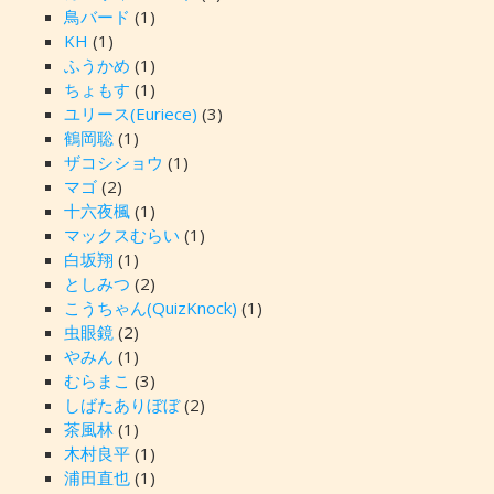
鳥バード
(1)
KH
(1)
ふうかめ
(1)
ちょもす
(1)
ユリース(Euriece)
(3)
鶴岡聡
(1)
ザコシショウ
(1)
マゴ
(2)
十六夜楓
(1)
マックスむらい
(1)
白坂翔
(1)
としみつ
(2)
こうちゃん(QuizKnock)
(1)
虫眼鏡
(2)
やみん
(1)
むらまこ
(3)
しばたありぼぼ
(2)
茶風林
(1)
木村良平
(1)
浦田直也
(1)