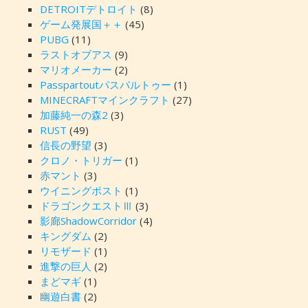
DETROITデトロイト
(8)
ゲーム発展国＋＋
(45)
PUBG
(11)
ラストオブアス
(9)
マリオメーカー
(2)
Passpartoutパスパルトゥー
(1)
MINECRAFTマインクラフト
(27)
加藤純一の森2
(3)
RUST
(49)
信長の野望
(3)
クロノ・トリガー
(1)
赤マント
(3)
ウイニングポスト
(1)
ドラゴンクエストⅢ
(3)
影廊ShadowCorridor
(4)
キングダム
(2)
リモザード
(1)
進撃の巨人
(2)
まどマギ
(1)
幽遊白書
(2)