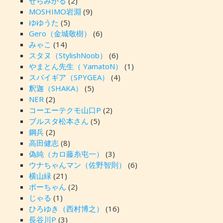
せらみかる
(2)
MOSHIMO岩淵
(9)
ゆゆうた
(5)
Gero（金城敬樹）
(6)
みゃこ
(14)
スタヌ（StylishNoob）
(6)
やまとん先生（ YamatoN）
(1)
スパイギア（SPYGEA）
(4)
釈迦（SHAKA）
(5)
NER
(2)
コーエーテクモ山口P
(2)
ブルスタ松本さん
(5)
鋼兵
(2)
高田健志
(8)
偽純（カロ藤糸屯一）
(3)
ウナちゃんマン（佐野智則）
(6)
横山緑
(21)
ポーちゃん
(2)
じゃる
(1)
ひろゆき（西村博之）
(16)
長谷川P
(3)