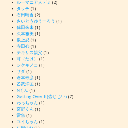
ルーマニア人デミ
(2)
タッチ
(1)
石田晴香
(2)
さいとうゆう一ろう
(1)
倖田來未
(1)
久本雅美
(1)
坂上忍
(1)
寺田心
(1)
テキサス親父
(1)
茸（たけ）
(1)
シケキノコ
(1)
サダ
(1)
倉本寿彦
(1)
乙武洋匡
(1)
Nくん
(1)
Getting Over It(壺じじい)
(7)
わっちゃん
(1)
宮野くん
(1)
雷魚
(1)
ユイちゃん
(1)
村田(15)
(1)