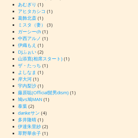
あむぎり
(1)
アヒタカシコ
(1)
葛飾北斎
(1)
ミスタ（妻）
(3)
ガーシーch
(1)
中西アルノ
(1)
伊織もえ
(1)
DJふぉい
(2)
山添寛(相席スタート)
(1)
ザ・たっち
(1)
よしなま
(1)
岸大河
(1)
宇内梨沙
(1)
藤原聡(Official髭男dism)
(1)
鳩vs鳩MAN
(1)
泰葉
(2)
dankeサン
(4)
多井隆晴
(1)
伊達朱里紗
(2)
草野華余子
(1)