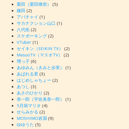
栗田（栗田穣崇）
(5)
鎌田
(2)
アパチャイ
(1)
サカナクション山口
(1)
八代拓
(2)
スケボーキング
(2)
VTuber
(1)
セイキン（SEIKIN TV）
(2)
MasuoTV（マスオTV）
(2)
甥っ子
(6)
あゆみん（きみと歩実）
(1)
あばれる君
(3)
はじめしゃちょー
(2)
あつし
(3)
あさのひかり
(2)
恭一郎（宇佐美恭一郎）
(1)
5月病マリオ
(4)
せらみかる
(2)
MOSHIMO岩淵
(9)
ゆゆうた
(5)