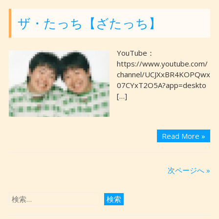
ザ・たっち【ざたっち】
YouTube：
https://www.youtube.com/
channel/UCJXxBR4KOPQwx
07CYxT2O5A?app=deskto
[…]
Read More »
次ページへ »