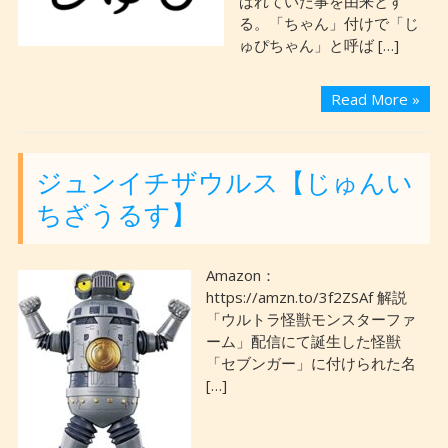
ばれていた事を由来とす
る。「ちゃん」付けで「じ
ゅぴちゃん」と呼ば […]
Read More »
ジュンイチザウルス【じゅんい
ちざうるす】
Amazon：
https://amzn.to/3f2ZSAf 解説
「ウルトラ怪獣モンスターファ
ーム」配信にて誕生した怪獣
「セブンガー」に付けられた名
[…]