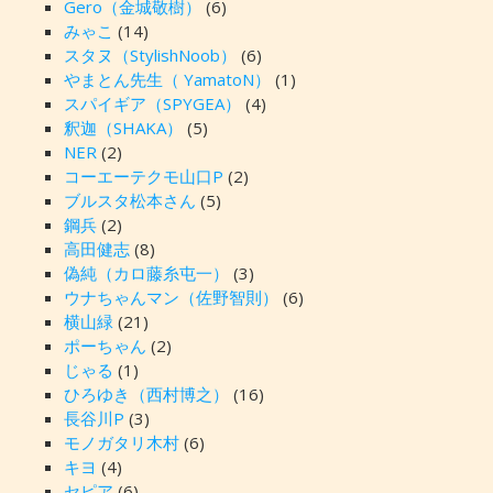
Gero（金城敬樹）
(6)
みゃこ
(14)
スタヌ（StylishNoob）
(6)
やまとん先生（ YamatoN）
(1)
スパイギア（SPYGEA）
(4)
釈迦（SHAKA）
(5)
NER
(2)
コーエーテクモ山口P
(2)
ブルスタ松本さん
(5)
鋼兵
(2)
高田健志
(8)
偽純（カロ藤糸屯一）
(3)
ウナちゃんマン（佐野智則）
(6)
横山緑
(21)
ポーちゃん
(2)
じゃる
(1)
ひろゆき（西村博之）
(16)
長谷川P
(3)
モノガタリ木村
(6)
キヨ
(4)
セピア
(6)