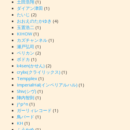
土田浩翔
(1)
ダイアン津田
(1)
たいじ
(2)
おおえのたかゆき
(4)
玉置浩二
(1)
KIHOW
(1)
カズチャンネル
(1)
瀬戸弘司
(1)
ペリカン
(2)
ボドカ
(1)
k4sen(かせん)
(2)
crylix(クライリックス)
(1)
Tempplex
(1)
ImperialHal(インペリアルハル)
(1)
Shiv(シヴ)
(1)
陣内智則
(1)
j^p^n
(1)
ガーリィレコード
(1)
鳥バード
(1)
KH
(1)
ふうかめ
(1)