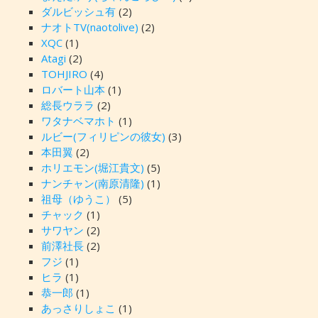
ダルビッシュ有
(2)
ナオトTV(naotolive)
(2)
XQC
(1)
Atagi
(2)
TOHJIRO
(4)
ロバート山本
(1)
総長ウララ
(2)
ワタナベマホト
(1)
ルビー(フィリピンの彼女)
(3)
本田翼
(2)
ホリエモン(堀江貴文)
(5)
ナンチャン(南原清隆)
(1)
祖母（ゆうこ）
(5)
チャック
(1)
サワヤン
(2)
前澤社長
(2)
フジ
(1)
ヒラ
(1)
恭一郎
(1)
あっさりしょこ
(1)