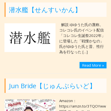
潜水艦【せんすいかん】
解説 ゆゆうた氏の蔑称。
コレコレ氏のイベント配信
「コレコレ生誕祭2022年」
に登場した「戦慄かなの」
氏がゆゆうた氏と昔、性行
為を行なった […]
Read More »
Jun Bride【じゅんぶらいど】
Amazon：
https://amzn.to/3TQOYww