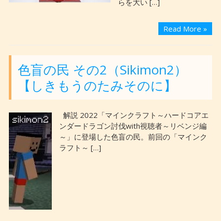
らを大い […]
Read More »
色盲の民 その2（Sikimon2）
【しきもうのたみそのに】
解説 2022「マインクラフト～ハードコアエ
ンダードラゴン討伐with視聴者～リベンジ編
～」に登場した色盲の民。前回の「マインク
ラフト～ […]