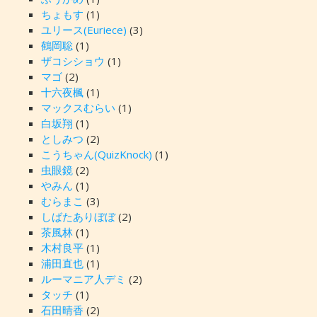
ちょもす
(1)
ユリース(Euriece)
(3)
鶴岡聡
(1)
ザコシショウ
(1)
マゴ
(2)
十六夜楓
(1)
マックスむらい
(1)
白坂翔
(1)
としみつ
(2)
こうちゃん(QuizKnock)
(1)
虫眼鏡
(2)
やみん
(1)
むらまこ
(3)
しばたありぼぼ
(2)
茶風林
(1)
木村良平
(1)
浦田直也
(1)
ルーマニア人デミ
(2)
タッチ
(1)
石田晴香
(2)