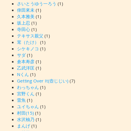
さいとうゆう一ろう
(1)
倖田來未
(1)
久本雅美
(1)
坂上忍
(1)
寺田心
(1)
テキサス親父
(1)
茸（たけ）
(1)
シケキノコ
(1)
サダ
(1)
倉本寿彦
(1)
乙武洋匡
(1)
Nくん
(1)
Getting Over It(壺じじい)
(7)
わっちゃん
(1)
宮野くん
(1)
雷魚
(1)
ユイちゃん
(1)
村田(15)
(1)
水沢柚乃
(1)
まんげ
(1)