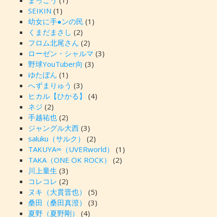
まっこう
(1)
SEIKIN
(1)
幼女に手●ンの民
(1)
くまだまさし
(2)
フロム北尾さん
(2)
ローゼン・シャルマ
(3)
野球YouTuber向
(3)
ゆたぼん
(1)
へずまりゅう
(3)
ヒカル【ひかる】
(4)
ネジ
(2)
手越祐也
(2)
ジャングル大西
(3)
saluku（サルク）
(2)
TAKUYA∞（UVERworld）
(1)
TAKA（ONE OK ROCK）
(2)
川上量生
(3)
コレコレ
(2)
ヌキ（大貫晋也）
(5)
桑田（桑田真澄）
(3)
夏野（夏野剛）
(4)