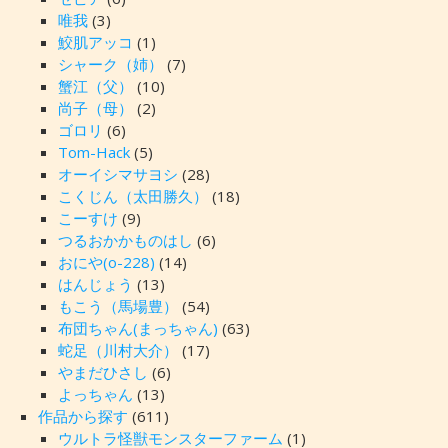
唯我
(3)
鮫肌アッコ
(1)
シャーク（姉）
(7)
蟹江（父）
(10)
尚子（母）
(2)
ゴロリ
(6)
Tom-Hack
(5)
オーイシマサヨシ
(28)
こくじん（太田勝久）
(18)
こーすけ
(9)
つるおかかものはし
(6)
おにや(o-228)
(14)
はんじょう
(13)
もこう（馬場豊）
(54)
布団ちゃん(まっちゃん)
(63)
蛇足（川村大介）
(17)
やまだひさし
(6)
よっちゃん
(13)
作品から探す
(611)
ウルトラ怪獣モンスターファーム
(1)