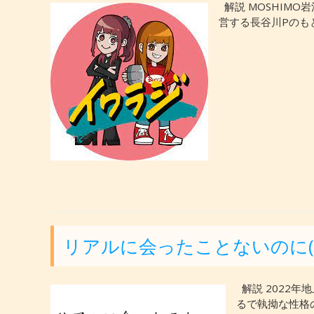
解説 MOSHIM
営する長谷川Pのもと
リアルに会ったことないのに(;o;)
解説 2022
るで執拗な性格