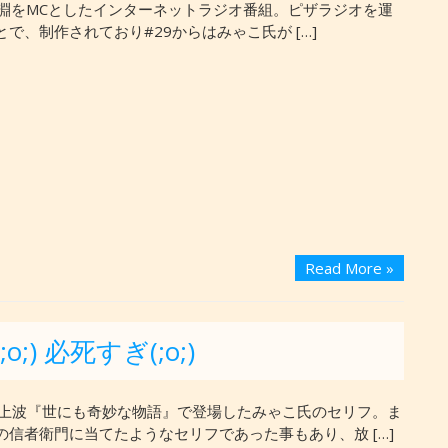
O岩淵をMCとしたインターネットラジオ番組。ピザラジオを運
で、制作されており#29からはみゃこ氏が […]
Read More »
 必死すぎ(;o;)
年地上波『世にも奇妙な物語』で登場したみゃこ氏のセリフ。ま
の信者衛門に当てたようなセリフであった事もあり、放 […]