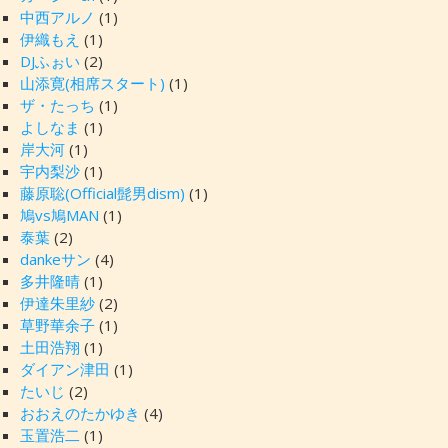
中西アルノ
(1)
伊織もえ
(1)
DJふぉい
(2)
山添寛(相席スタート)
(1)
ザ・たっち
(1)
よしなま
(1)
岸大河
(1)
宇内梨沙
(1)
藤原聡(Official髭男dism)
(1)
鳩vs鳩MAN
(1)
泰葉
(2)
dankeサン
(4)
多井隆晴
(1)
伊達朱里紗
(2)
草野華余子
(1)
土田浩翔
(1)
ダイアン津田
(1)
たいじ
(2)
おおえのたかゆき
(4)
玉置浩二
(1)