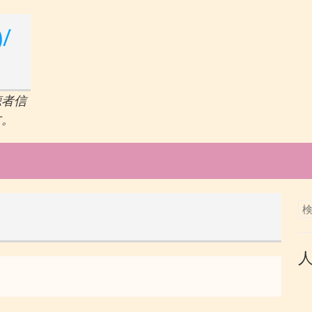
/
聴者信
す。