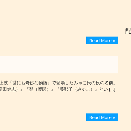
Read More »
】
年地上波『世にも奇妙な物語』で登場したみゃこ氏の役の名前。
高田健志）』『梨（梨民）』『美耶子（みゃこ）』とい […]
Read More »