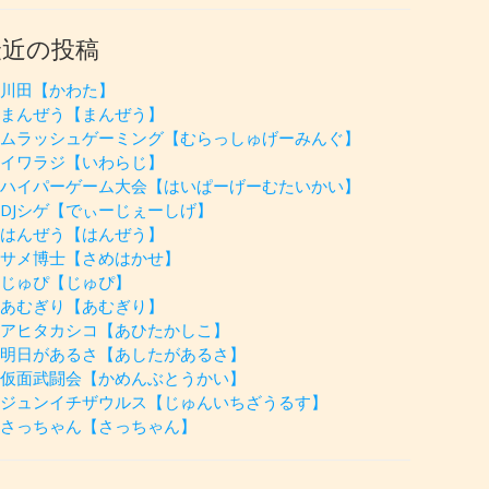
最近の投稿
川田【かわた】
まんぜう【まんぜう】
ムラッシュゲーミング【むらっしゅげーみんぐ】
イワラジ【いわらじ】
ハイパーゲーム大会【はいぱーげーむたいかい】
DJシゲ【でぃーじぇーしげ】
はんぜう【はんぜう】
サメ博士【さめはかせ】
じゅぴ【じゅぴ】
あむぎり【あむぎり】
アヒタカシコ【あひたかしこ】
明日があるさ【あしたがあるさ】
仮面武闘会【かめんぶとうかい】
ジュンイチザウルス【じゅんいちざうるす】
さっちゃん【さっちゃん】