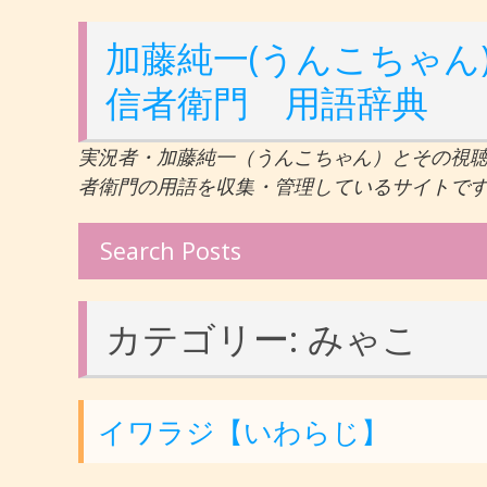
加藤純一(うんこちゃん)
信者衛門 用語辞典
実況者・加藤純一（うんこちゃん）とその視
者衛門の用語を収集・管理しているサイトで
Search Posts
カテゴリー:
みゃこ
イワラジ【いわらじ】