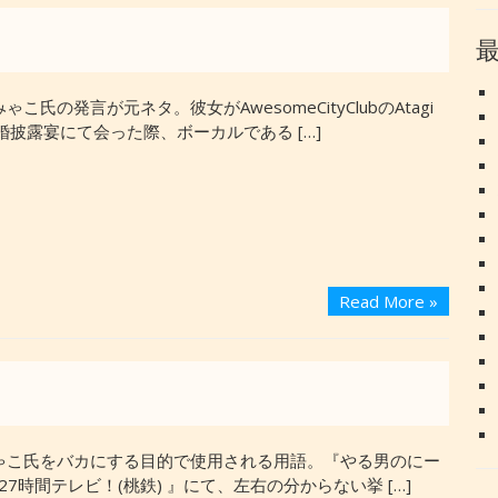
こ氏の発言が元ネタ。彼女がAwesomeCityClubのAtagi
披露宴にて会った際、ボーカルである […]
Read More »
ゃこ氏をバカにする目的で使用される用語。『やる男のにー
27時間テレビ！(桃鉄) 』にて、左右の分からない挙 […]