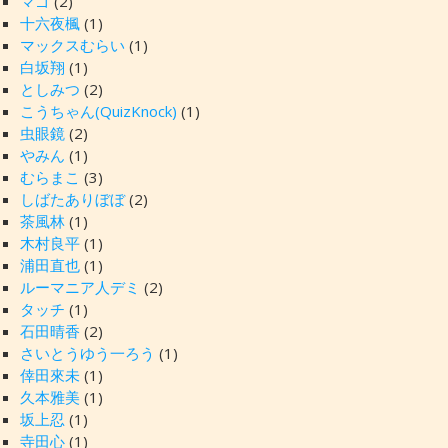
マゴ
(2)
十六夜楓
(1)
マックスむらい
(1)
白坂翔
(1)
としみつ
(2)
こうちゃん(QuizKnock)
(1)
虫眼鏡
(2)
やみん
(1)
むらまこ
(3)
しばたありぼぼ
(2)
茶風林
(1)
木村良平
(1)
浦田直也
(1)
ルーマニア人デミ
(2)
タッチ
(1)
石田晴香
(2)
さいとうゆう一ろう
(1)
倖田來未
(1)
久本雅美
(1)
坂上忍
(1)
寺田心
(1)