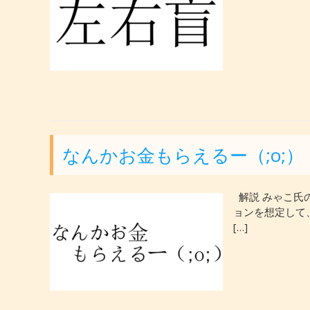
なんかお金もらえるー（;o;
解説 みゃこ氏
ョンを想定して
[…]