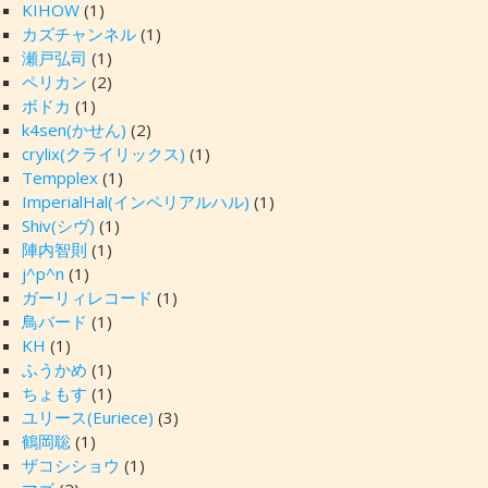
KIHOW
(1)
カズチャンネル
(1)
瀬戸弘司
(1)
ペリカン
(2)
ボドカ
(1)
k4sen(かせん)
(2)
crylix(クライリックス)
(1)
Tempplex
(1)
ImperialHal(インペリアルハル)
(1)
Shiv(シヴ)
(1)
陣内智則
(1)
j^p^n
(1)
ガーリィレコード
(1)
鳥バード
(1)
KH
(1)
ふうかめ
(1)
ちょもす
(1)
ユリース(Euriece)
(3)
鶴岡聡
(1)
ザコシショウ
(1)