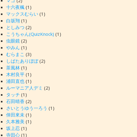
マゴ
(2)
十六夜楓
(1)
マックスむらい
(1)
白坂翔
(1)
としみつ
(2)
こうちゃん(QuizKnock)
(1)
虫眼鏡
(2)
やみん
(1)
むらまこ
(3)
しばたありぼぼ
(2)
茶風林
(1)
木村良平
(1)
浦田直也
(1)
ルーマニア人デミ
(2)
タッチ
(1)
石田晴香
(2)
さいとうゆう一ろう
(1)
倖田來未
(1)
久本雅美
(1)
坂上忍
(1)
寺田心
(1)