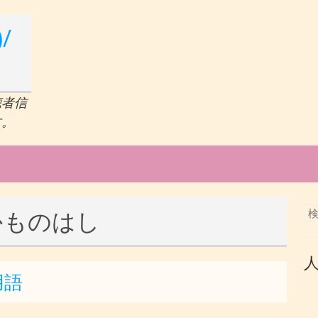
/
聴者信
す。
かものはし
用語