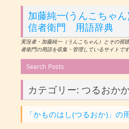
加藤純一(うんこちゃん)
信者衛門 用語辞典
実況者・加藤純一（うんこちゃん）とその視
者衛門の用語を収集・管理しているサイトで
Search Posts
カテゴリー:
つるおか
「かものはし(つるおか)」の