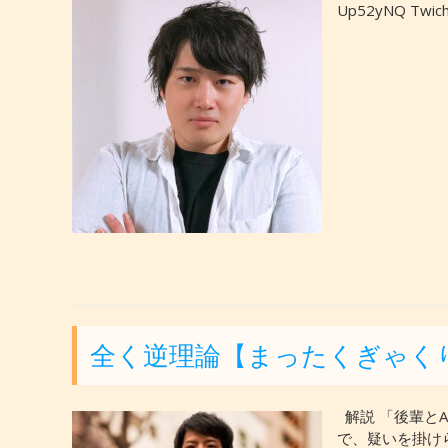
Up52yNQ Twich
全く逆理論【まったくぎゃく
解説 「後輩とA
で、疑いを掛け