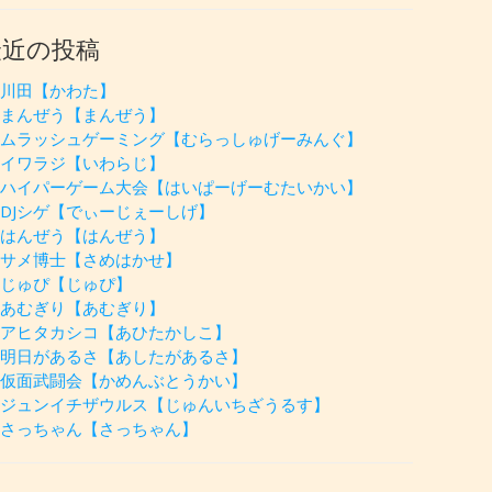
最近の投稿
川田【かわた】
まんぜう【まんぜう】
ムラッシュゲーミング【むらっしゅげーみんぐ】
イワラジ【いわらじ】
ハイパーゲーム大会【はいぱーげーむたいかい】
DJシゲ【でぃーじぇーしげ】
はんぜう【はんぜう】
サメ博士【さめはかせ】
じゅぴ【じゅぴ】
あむぎり【あむぎり】
アヒタカシコ【あひたかしこ】
明日があるさ【あしたがあるさ】
仮面武闘会【かめんぶとうかい】
ジュンイチザウルス【じゅんいちざうるす】
さっちゃん【さっちゃん】