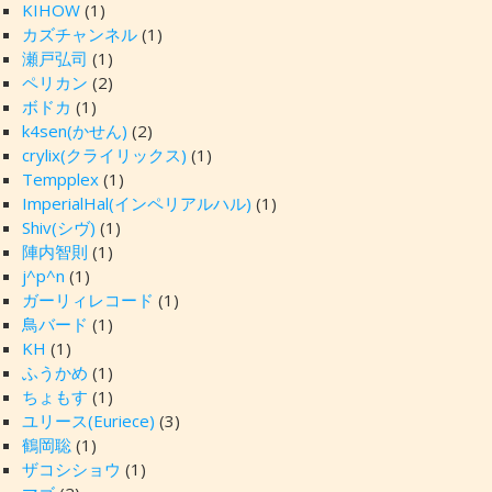
KIHOW
(1)
カズチャンネル
(1)
瀬戸弘司
(1)
ペリカン
(2)
ボドカ
(1)
k4sen(かせん)
(2)
crylix(クライリックス)
(1)
Tempplex
(1)
ImperialHal(インペリアルハル)
(1)
Shiv(シヴ)
(1)
陣内智則
(1)
j^p^n
(1)
ガーリィレコード
(1)
鳥バード
(1)
KH
(1)
ふうかめ
(1)
ちょもす
(1)
ユリース(Euriece)
(3)
鶴岡聡
(1)
ザコシショウ
(1)