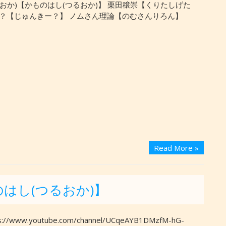
おか)【かものはし(つるおか)】 栗田穣崇【くりたしげた
ー？【じゅんきー？】 ノムさん理論【のむさんりろん】
Read More »
はし(つるおか)】
://www.youtube.com/channel/UCqeAYB1DMzfM-hG-