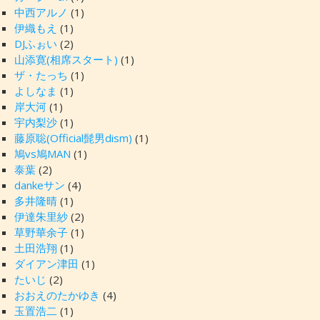
中西アルノ
(1)
伊織もえ
(1)
DJふぉい
(2)
山添寛(相席スタート)
(1)
ザ・たっち
(1)
よしなま
(1)
岸大河
(1)
宇内梨沙
(1)
藤原聡(Official髭男dism)
(1)
鳩vs鳩MAN
(1)
泰葉
(2)
dankeサン
(4)
多井隆晴
(1)
伊達朱里紗
(2)
草野華余子
(1)
土田浩翔
(1)
ダイアン津田
(1)
たいじ
(2)
おおえのたかゆき
(4)
玉置浩二
(1)