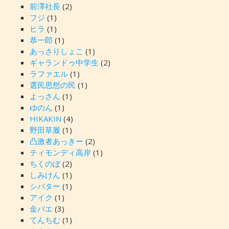
前澤社長
(2)
フジ
(1)
ヒラ
(1)
恭一郎
(1)
あっさりしょこ
(1)
ギャランドゥ中学生
(2)
ラファエル
(1)
選民思想の民
(1)
よっさん
(1)
ゆのん
(1)
HIKAKIN
(4)
野田草履
(1)
凸激者あっきー
(2)
ティモンディ高岸
(1)
ちくのぼ
(2)
しみけん
(1)
シバター
(1)
アイク
(1)
金バエ
(3)
てんちむ
(1)