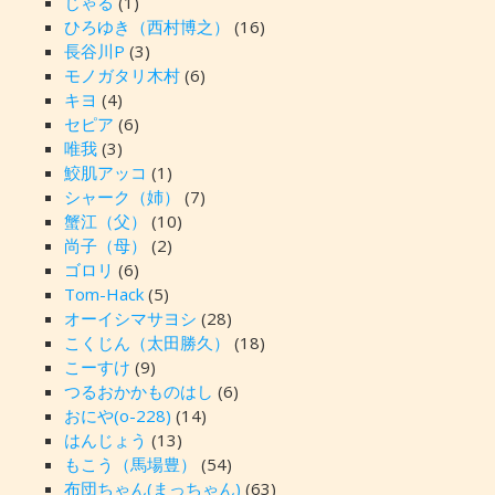
じゃる
(1)
ひろゆき（西村博之）
(16)
長谷川P
(3)
モノガタリ木村
(6)
キヨ
(4)
セピア
(6)
唯我
(3)
鮫肌アッコ
(1)
シャーク（姉）
(7)
蟹江（父）
(10)
尚子（母）
(2)
ゴロリ
(6)
Tom-Hack
(5)
オーイシマサヨシ
(28)
こくじん（太田勝久）
(18)
こーすけ
(9)
つるおかかものはし
(6)
おにや(o-228)
(14)
はんじょう
(13)
もこう（馬場豊）
(54)
布団ちゃん(まっちゃん)
(63)