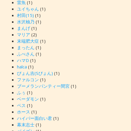
雷魚
(1)
ユイちゃん
(1)
村田(15)
(1)
水沢柚乃
(1)
まんげ
(1)
マリア
(2)
末端肥大症
(1)
まったん
(1)
ふべさん
(1)
ハマD
(1)
halca
(1)
ぴょん吉(Sぴょん)
(1)
ファルコン
(1)
ブーメランパンティー間宮
(1)
ふぅ
(1)
ベーダモン
(1)
ペス
(1)
ホース
(1)
ハイパー面白い君
(1)
幕末志士
(1)
パイゴン
(1)