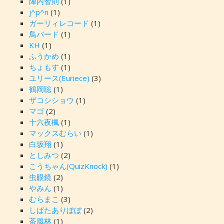
陣内智則
(1)
j^p^n
(1)
ガーリィレコード
(1)
鳥バード
(1)
KH
(1)
ふうかめ
(1)
ちょもす
(1)
ユリース(Euriece)
(3)
鶴岡聡
(1)
ザコシショウ
(1)
マゴ
(2)
十六夜楓
(1)
マックスむらい
(1)
白坂翔
(1)
としみつ
(2)
こうちゃん(QuizKnock)
(1)
虫眼鏡
(2)
やみん
(1)
むらまこ
(3)
しばたありぼぼ
(2)
茶風林
(1)