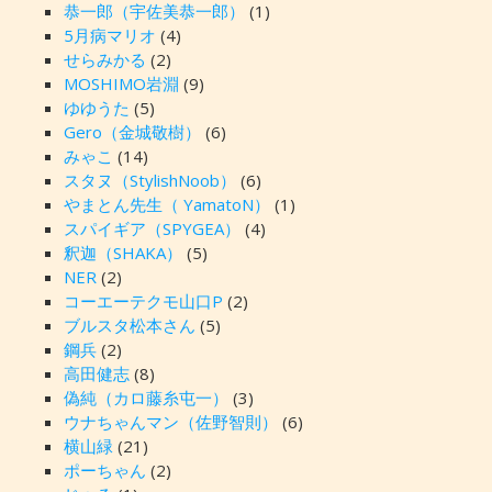
恭一郎（宇佐美恭一郎）
(1)
5月病マリオ
(4)
せらみかる
(2)
MOSHIMO岩淵
(9)
ゆゆうた
(5)
Gero（金城敬樹）
(6)
みゃこ
(14)
スタヌ（StylishNoob）
(6)
やまとん先生（ YamatoN）
(1)
スパイギア（SPYGEA）
(4)
釈迦（SHAKA）
(5)
NER
(2)
コーエーテクモ山口P
(2)
ブルスタ松本さん
(5)
鋼兵
(2)
高田健志
(8)
偽純（カロ藤糸屯一）
(3)
ウナちゃんマン（佐野智則）
(6)
横山緑
(21)
ポーちゃん
(2)