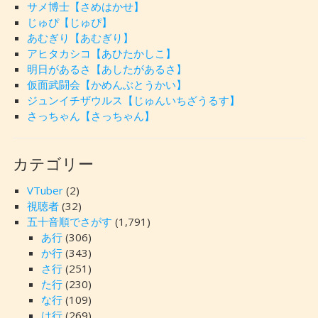
サメ博士【さめはかせ】
じゅぴ【じゅぴ】
あむぎり【あむぎり】
アヒタカシコ【あひたかしこ】
明日があるさ【あしたがあるさ】
仮面武闘会【かめんぶとうかい】
ジュンイチザウルス【じゅんいちざうるす】
さっちゃん【さっちゃん】
カテゴリー
VTuber
(2)
視聴者
(32)
五十音順でさがす
(1,791)
あ行
(306)
か行
(343)
さ行
(251)
た行
(230)
な行
(109)
は行
(269)