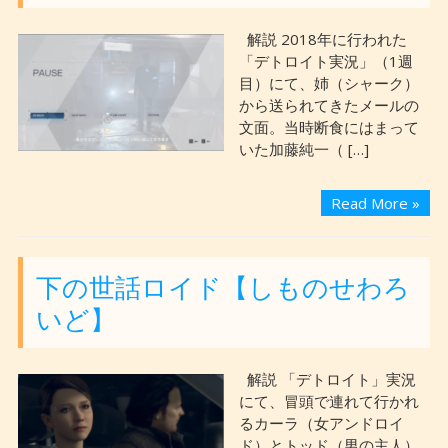
解説 2018年に行われた
「デトロイト実況」（1週
目）にて、姉（シャーク）
から送られてきたメールの
文面。当時断食にはまって
いた加藤純一（ […]
Read More »
下の世話ロイド【しものせわろ
いど】
解説 「デトロイト」実況
にて、冒頭で連れて行かれ
るカーラ（女アンドロイ
ド）とトッド（男の主人）