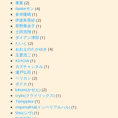
泰葉
(2)
dankeサン
(4)
多井隆晴
(1)
伊達朱里紗
(2)
草野華余子
(1)
土田浩翔
(1)
ダイアン津田
(1)
たいじ
(2)
おおえのたかゆき
(4)
玉置浩二
(1)
KIHOW
(1)
カズチャンネル
(1)
瀬戸弘司
(1)
ペリカン
(2)
ボドカ
(1)
k4sen(かせん)
(2)
crylix(クライリックス)
(1)
Tempplex
(1)
ImperialHal(インペリアルハル)
(1)
Shiv(シヴ)
(1)