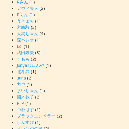
Rさん
(1)
デヴィ夫人
(2)
Rくん
(1)
うきょち
(1)
宮崎駿
(3)
天狗ちゃん
(4)
森本レオ
(1)
Loi
(1)
武田鉄矢
(3)
すもも
(2)
Junyaじゅんや
(1)
北斗晶
(1)
uuna
(2)
力也
(1)
まいしゃん
(1)
細木数子
(2)
P-P
(1)
つわはす
(1)
ブラックエンペラー
(2)
しんすけ
(1)
オレンジの民
(2)