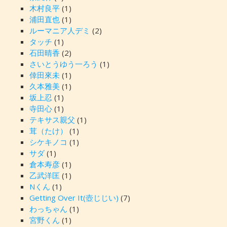
木村良平
(1)
浦田直也
(1)
ルーマニア人デミ
(2)
タッチ
(1)
石田晴香
(2)
さいとうゆう一ろう
(1)
倖田來未
(1)
久本雅美
(1)
坂上忍
(1)
寺田心
(1)
テキサス親父
(1)
茸（たけ）
(1)
シケキノコ
(1)
サダ
(1)
倉本寿彦
(1)
乙武洋匡
(1)
Nくん
(1)
Getting Over It(壺じじい)
(7)
わっちゃん
(1)
宮野くん
(1)