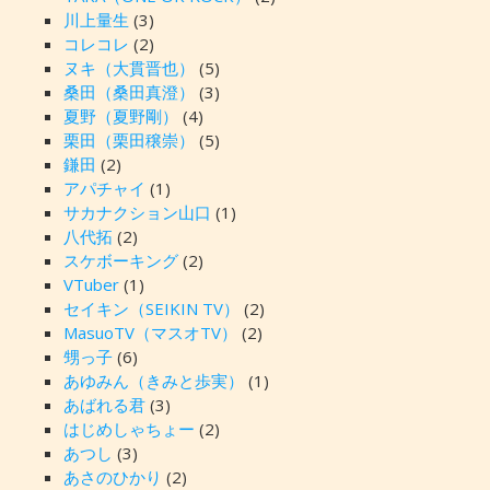
川上量生
(3)
コレコレ
(2)
ヌキ（大貫晋也）
(5)
桑田（桑田真澄）
(3)
夏野（夏野剛）
(4)
栗田（栗田穣崇）
(5)
鎌田
(2)
アパチャイ
(1)
サカナクション山口
(1)
八代拓
(2)
スケボーキング
(2)
VTuber
(1)
セイキン（SEIKIN TV）
(2)
MasuoTV（マスオTV）
(2)
甥っ子
(6)
あゆみん（きみと歩実）
(1)
あばれる君
(3)
はじめしゃちょー
(2)
あつし
(3)
あさのひかり
(2)