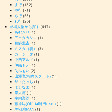
ま行
(132)
や行
(71)
ら行
(53)
わ行
(26)
登場人物から探す
(647)
あむぎり
(1)
アヒタカシコ
(1)
葛飾北斎
(1)
ミスタ（妻）
(3)
ガーシーch
(1)
中西アルノ
(1)
伊織もえ
(1)
DJふぉい
(2)
山添寛(相席スタート)
(1)
ザ・たっち
(1)
よしなま
(1)
岸大河
(1)
宇内梨沙
(1)
藤原聡(Official髭男dism)
(1)
鳩vs鳩MAN
(1)