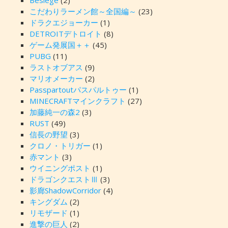
こだわりラーメン館～全国編～
(23)
ドラクエジョーカー
(1)
DETROITデトロイト
(8)
ゲーム発展国＋＋
(45)
PUBG
(11)
ラストオブアス
(9)
マリオメーカー
(2)
Passpartoutパスパルトゥー
(1)
MINECRAFTマインクラフト
(27)
加藤純一の森2
(3)
RUST
(49)
信長の野望
(3)
クロノ・トリガー
(1)
赤マント
(3)
ウイニングポスト
(1)
ドラゴンクエストⅢ
(3)
影廊ShadowCorridor
(4)
キングダム
(2)
リモザード
(1)
進撃の巨人
(2)