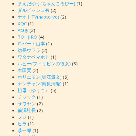
まえだゆう(ちゃんころぴー)
(1)
ダルビッシュ有
(2)
ナオトTV(naotolive)
(2)
XQC
(1)
Atagi
(2)
TOHJIRO
(4)
ロバート山本
(1)
総長ウララ
(2)
ワタナベマホト
(1)
ルビー(フィリピンの彼女)
(3)
本田翼
(2)
ホリエモン(堀江貴文)
(5)
ナンチャン(南原清隆)
(1)
祖母（ゆうこ）
(5)
チャック
(1)
サワヤン
(2)
前澤社長
(2)
フジ
(1)
ヒラ
(1)
恭一郎
(1)