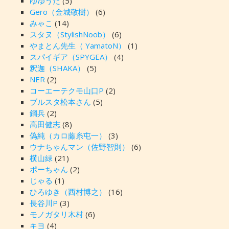
ゆゆうた
(5)
Gero（金城敬樹）
(6)
みゃこ
(14)
スタヌ（StylishNoob）
(6)
やまとん先生（ YamatoN）
(1)
スパイギア（SPYGEA）
(4)
釈迦（SHAKA）
(5)
NER
(2)
コーエーテクモ山口P
(2)
ブルスタ松本さん
(5)
鋼兵
(2)
高田健志
(8)
偽純（カロ藤糸屯一）
(3)
ウナちゃんマン（佐野智則）
(6)
横山緑
(21)
ポーちゃん
(2)
じゃる
(1)
ひろゆき（西村博之）
(16)
長谷川P
(3)
モノガタリ木村
(6)
キヨ
(4)