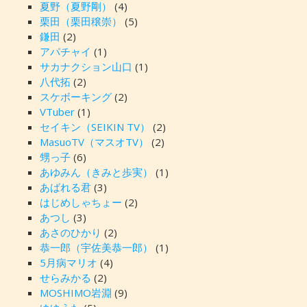
夏野（夏野剛）
(4)
栗田（栗田穣崇）
(5)
鎌田
(2)
アパチャイ
(1)
サカナクション山口
(1)
八代拓
(2)
スケボーキング
(2)
VTuber
(1)
セイキン（SEIKIN TV）
(2)
MasuoTV（マスオTV）
(2)
甥っ子
(6)
あゆみん（きみと歩実）
(1)
あばれる君
(3)
はじめしゃちょー
(2)
あつし
(3)
あさのひかり
(2)
恭一郎（宇佐美恭一郎）
(1)
5月病マリオ
(4)
せらみかる
(2)
MOSHIMO岩淵
(9)