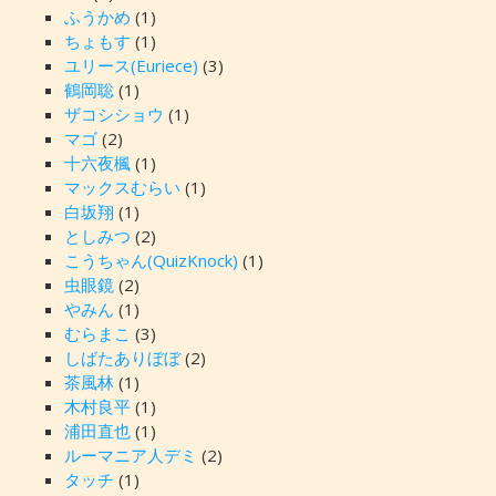
ふうかめ
(1)
ちょもす
(1)
ユリース(Euriece)
(3)
鶴岡聡
(1)
ザコシショウ
(1)
マゴ
(2)
十六夜楓
(1)
マックスむらい
(1)
白坂翔
(1)
としみつ
(2)
こうちゃん(QuizKnock)
(1)
虫眼鏡
(2)
やみん
(1)
むらまこ
(3)
しばたありぼぼ
(2)
茶風林
(1)
木村良平
(1)
浦田直也
(1)
ルーマニア人デミ
(2)
タッチ
(1)