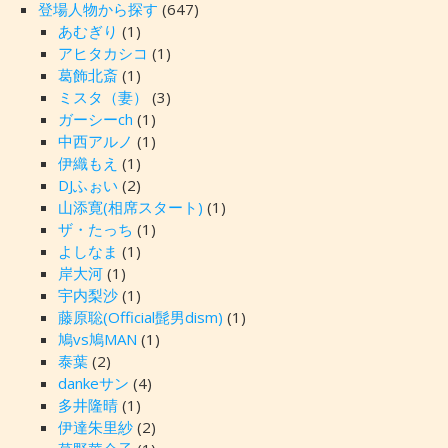
登場人物から探す
(647)
あむぎり
(1)
アヒタカシコ
(1)
葛飾北斎
(1)
ミスタ（妻）
(3)
ガーシーch
(1)
中西アルノ
(1)
伊織もえ
(1)
DJふぉい
(2)
山添寛(相席スタート)
(1)
ザ・たっち
(1)
よしなま
(1)
岸大河
(1)
宇内梨沙
(1)
藤原聡(Official髭男dism)
(1)
鳩vs鳩MAN
(1)
泰葉
(2)
dankeサン
(4)
多井隆晴
(1)
伊達朱里紗
(2)