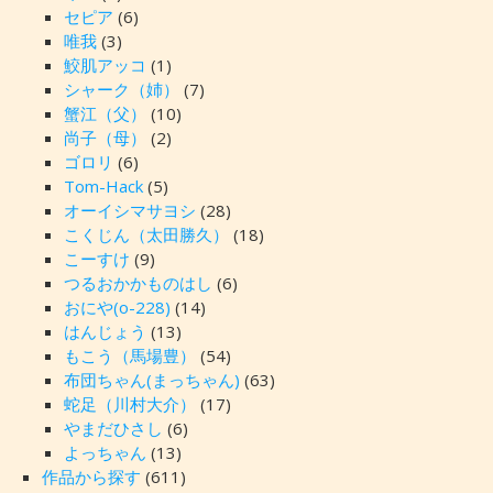
セピア
(6)
唯我
(3)
鮫肌アッコ
(1)
シャーク（姉）
(7)
蟹江（父）
(10)
尚子（母）
(2)
ゴロリ
(6)
Tom-Hack
(5)
オーイシマサヨシ
(28)
こくじん（太田勝久）
(18)
こーすけ
(9)
つるおかかものはし
(6)
おにや(o-228)
(14)
はんじょう
(13)
もこう（馬場豊）
(54)
布団ちゃん(まっちゃん)
(63)
蛇足（川村大介）
(17)
やまだひさし
(6)
よっちゃん
(13)
作品から探す
(611)