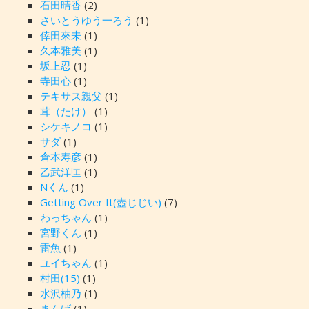
石田晴香
(2)
さいとうゆう一ろう
(1)
倖田來未
(1)
久本雅美
(1)
坂上忍
(1)
寺田心
(1)
テキサス親父
(1)
茸（たけ）
(1)
シケキノコ
(1)
サダ
(1)
倉本寿彦
(1)
乙武洋匡
(1)
Nくん
(1)
Getting Over It(壺じじい)
(7)
わっちゃん
(1)
宮野くん
(1)
雷魚
(1)
ユイちゃん
(1)
村田(15)
(1)
水沢柚乃
(1)
まんげ
(1)