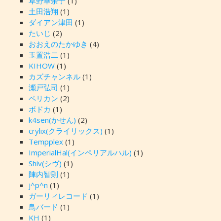
草野華余子
(1)
土田浩翔
(1)
ダイアン津田
(1)
たいじ
(2)
おおえのたかゆき
(4)
玉置浩二
(1)
KIHOW
(1)
カズチャンネル
(1)
瀬戸弘司
(1)
ペリカン
(2)
ボドカ
(1)
k4sen(かせん)
(2)
crylix(クライリックス)
(1)
Tempplex
(1)
ImperialHal(インペリアルハル)
(1)
Shiv(シヴ)
(1)
陣内智則
(1)
j^p^n
(1)
ガーリィレコード
(1)
鳥バード
(1)
KH
(1)