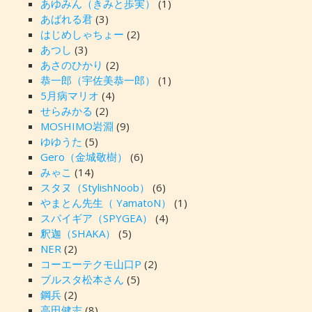
あゆみん（きみと歩実）
(1)
あばれる君
(3)
はじめしゃちょー
(2)
あつし
(3)
あさのひかり
(2)
恭一郎（宇佐美恭一郎）
(1)
5月病マリオ
(4)
せらみかる
(2)
MOSHIMO岩淵
(9)
ゆゆうた
(5)
Gero（金城敬樹）
(6)
みゃこ
(14)
スタヌ（StylishNoob）
(6)
やまとん先生（ YamatoN）
(1)
スパイギア（SPYGEA）
(4)
釈迦（SHAKA）
(5)
NER
(2)
コーエーテクモ山口P
(2)
ブルスタ松本さん
(5)
鋼兵
(2)
高田健志
(8)