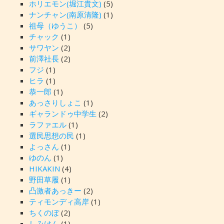
ホリエモン(堀江貴文)
(5)
ナンチャン(南原清隆)
(1)
祖母（ゆうこ）
(5)
チャック
(1)
サワヤン
(2)
前澤社長
(2)
フジ
(1)
ヒラ
(1)
恭一郎
(1)
あっさりしょこ
(1)
ギャランドゥ中学生
(2)
ラファエル
(1)
選民思想の民
(1)
よっさん
(1)
ゆのん
(1)
HIKAKIN
(4)
野田草履
(1)
凸激者あっきー
(2)
ティモンディ高岸
(1)
ちくのぼ
(2)
しみけん
(1)