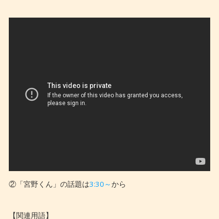
②「宮野くん」の話題は
3:30～
から
【関連用語】