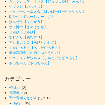
ムラッシュゲーミング【むらっしゅげーみんぐ】
イワラジ【いわらじ】
ハイパーゲーム大会【はいぱーげーむたいかい】
DJシゲ【でぃーじぇーしげ】
はんぜう【はんぜう】
サメ博士【さめはかせ】
じゅぴ【じゅぴ】
あむぎり【あむぎり】
アヒタカシコ【あひたかしこ】
明日があるさ【あしたがあるさ】
仮面武闘会【かめんぶとうかい】
ジュンイチザウルス【じゅんいちざうるす】
さっちゃん【さっちゃん】
カテゴリー
VTuber
(2)
視聴者
(32)
五十音順でさがす
(1,791)
あ行
(306)