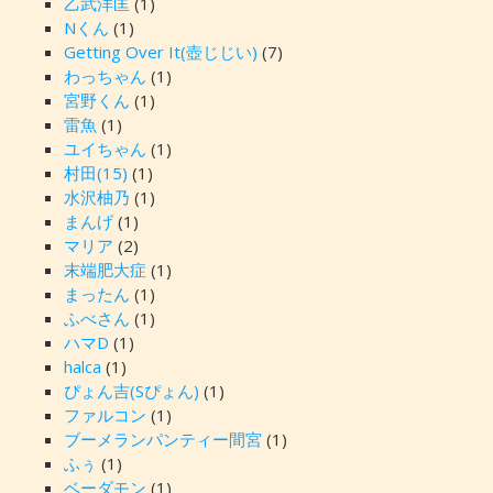
乙武洋匡
(1)
Nくん
(1)
Getting Over It(壺じじい)
(7)
わっちゃん
(1)
宮野くん
(1)
雷魚
(1)
ユイちゃん
(1)
村田(15)
(1)
水沢柚乃
(1)
まんげ
(1)
マリア
(2)
末端肥大症
(1)
まったん
(1)
ふべさん
(1)
ハマD
(1)
halca
(1)
ぴょん吉(Sぴょん)
(1)
ファルコン
(1)
ブーメランパンティー間宮
(1)
ふぅ
(1)
ベーダモン
(1)