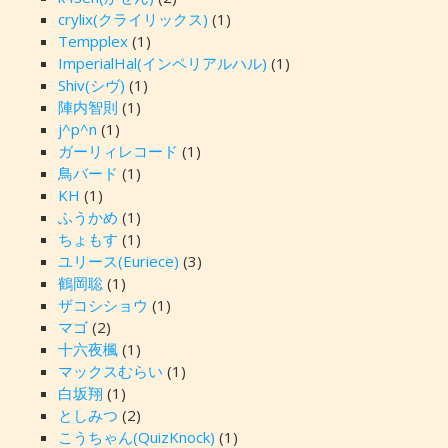
crylix(クライリックス)
(1)
Tempplex
(1)
ImperialHal(インペリアルハル)
(1)
Shiv(シヴ)
(1)
陣内智則
(1)
j^p^n
(1)
ガーリィレコード
(1)
鳥バード
(1)
KH
(1)
ふうかめ
(1)
ちょもす
(1)
ユリース(Euriece)
(3)
鶴岡聡
(1)
ザコシショウ
(1)
マゴ
(2)
十六夜楓
(1)
マックスむらい
(1)
白坂翔
(1)
としみつ
(2)
こうちゃん(QuizKnock)
(1)