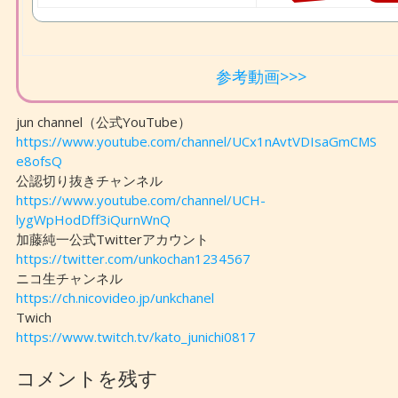
参考動画>>>
jun channel（公式YouTube）
https://www.youtube.com/channel/UCx1nAvtVDIsaGmCMS
e8ofsQ
公認切り抜きチャンネル
https://www.youtube.com/channel/UCH-
lygWpHodDff3iQurnWnQ
加藤純一公式Twitterアカウント
https://twitter.com/unkochan1234567
ニコ生チャンネル
https://ch.nicovideo.jp/unkchanel
Twich
https://www.twitch.tv/kato_junichi0817
コメントを残す