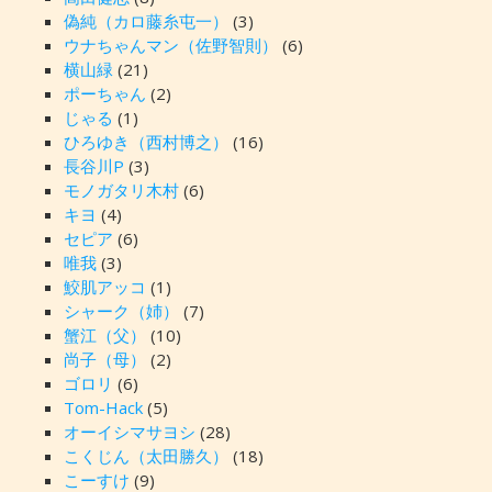
偽純（カロ藤糸屯一）
(3)
ウナちゃんマン（佐野智則）
(6)
横山緑
(21)
ポーちゃん
(2)
じゃる
(1)
ひろゆき（西村博之）
(16)
長谷川P
(3)
モノガタリ木村
(6)
キヨ
(4)
セピア
(6)
唯我
(3)
鮫肌アッコ
(1)
シャーク（姉）
(7)
蟹江（父）
(10)
尚子（母）
(2)
ゴロリ
(6)
Tom-Hack
(5)
オーイシマサヨシ
(28)
こくじん（太田勝久）
(18)
こーすけ
(9)