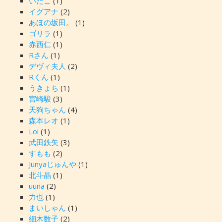
いたこ
(1)
イグアナ
(2)
あほの坂田。
(1)
ゴリラ
(1)
赤西仁
(1)
Rさん
(1)
デヴィ夫人
(2)
Rくん
(1)
うきょち
(1)
宮崎駿
(3)
天狗ちゃん
(4)
森本レオ
(1)
Loi
(1)
武田鉄矢
(3)
すもも
(2)
Junyaじゅんや
(1)
北斗晶
(1)
uuna
(2)
力也
(1)
まいしゃん
(1)
細木数子
(2)