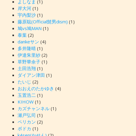
よしなま
(1)
岸大河
(1)
宇内梨沙
(1)
藤原聡(Official髭男dism)
(1)
鳩vs鳩MAN
(1)
泰葉
(2)
dankeサン
(4)
多井隆晴
(1)
伊達朱里紗
(2)
草野華余子
(1)
土田浩翔
(1)
ダイアン津田
(1)
たいじ
(2)
おおえのたかゆき
(4)
玉置浩二
(1)
KIHOW
(1)
カズチャンネル
(1)
瀬戸弘司
(1)
ペリカン
(2)
ボドカ
(1)
k4sen(かせん)
(2)