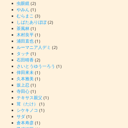
虫眼鏡
(2)
やみん
(1)
むらまこ
(3)
しばたありぼぼ
(2)
茶風林
(1)
木村良平
(1)
浦田直也
(1)
ルーマニア人デミ
(2)
タッチ
(1)
石田晴香
(2)
さいとうゆう一ろう
(1)
倖田來未
(1)
久本雅美
(1)
坂上忍
(1)
寺田心
(1)
テキサス親父
(1)
茸（たけ）
(1)
シケキノコ
(1)
サダ
(1)
倉本寿彦
(1)