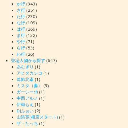
か行
(343)
さ行
(251)
た行
(230)
な行
(109)
は行
(269)
ま行
(132)
や行
(71)
ら行
(53)
わ行
(26)
登場人物から探す
(647)
あむぎり
(1)
アヒタカシコ
(1)
葛飾北斎
(1)
ミスタ（妻）
(3)
ガーシーch
(1)
中西アルノ
(1)
伊織もえ
(1)
DJふぉい
(2)
山添寛(相席スタート)
(1)
ザ・たっち
(1)