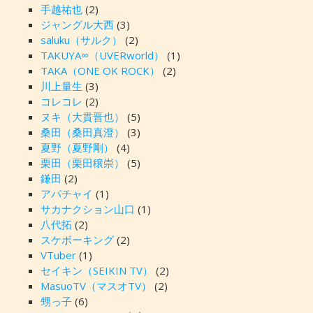
手越祐也
(2)
ジャングル大西
(3)
saluku（サルク）
(2)
TAKUYA∞（UVERworld）
(1)
TAKA（ONE OK ROCK）
(2)
川上量生
(3)
コレコレ
(2)
ヌキ（大貫晋也）
(5)
桑田（桑田真澄）
(3)
夏野（夏野剛）
(4)
栗田（栗田穣崇）
(5)
鎌田
(2)
アパチャイ
(1)
サカナクション山口
(1)
八代拓
(2)
スケボーキング
(2)
VTuber
(1)
セイキン（SEIKIN TV）
(2)
MasuoTV（マスオTV）
(2)
甥っ子
(6)