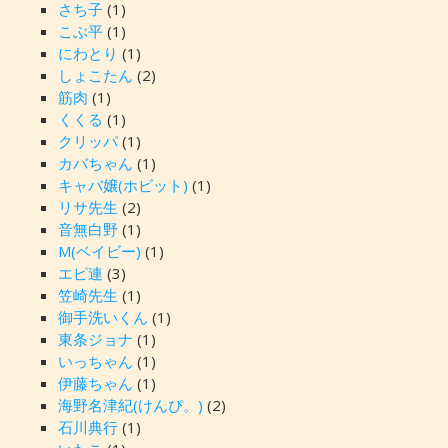
さち子
(1)
こぶ平
(1)
にわとり
(1)
しょこたん
(2)
筋肉
(1)
くくる
(1)
クリッパ
(1)
カバちゃん
(1)
キャバ嬢(ホビット)
(1)
リサ先生
(2)
音無白野
(1)
M(ベイビー)
(1)
エピ連
(3)
笠崎先生
(1)
御手洗いくん
(1)
東条ジョナ
(1)
いっちゃん
(1)
伊藤ちゃん
(1)
海野名津紀(けんぴ。)
(2)
石川典行
(1)