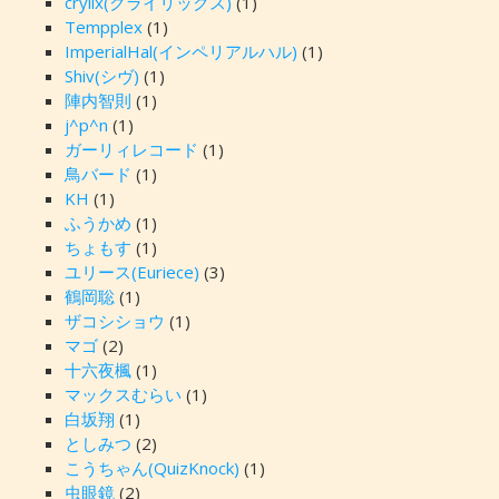
crylix(クライリックス)
(1)
Tempplex
(1)
ImperialHal(インペリアルハル)
(1)
Shiv(シヴ)
(1)
陣内智則
(1)
j^p^n
(1)
ガーリィレコード
(1)
鳥バード
(1)
KH
(1)
ふうかめ
(1)
ちょもす
(1)
ユリース(Euriece)
(3)
鶴岡聡
(1)
ザコシショウ
(1)
マゴ
(2)
十六夜楓
(1)
マックスむらい
(1)
白坂翔
(1)
としみつ
(2)
こうちゃん(QuizKnock)
(1)
虫眼鏡
(2)