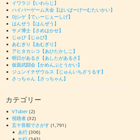
イワラジ【いわらじ】
ハイパーゲーム大会【はいぱーげーむたいかい】
DJシゲ【でぃーじぇーしげ】
はんぜう【はんぜう】
サメ博士【さめはかせ】
じゅぴ【じゅぴ】
あむぎり【あむぎり】
アヒタカシコ【あひたかしこ】
明日があるさ【あしたがあるさ】
仮面武闘会【かめんぶとうかい】
ジュンイチザウルス【じゅんいちざうるす】
さっちゃん【さっちゃん】
カテゴリー
VTuber
(2)
視聴者
(32)
五十音順でさがす
(1,791)
あ行
(306)
か行
(343)