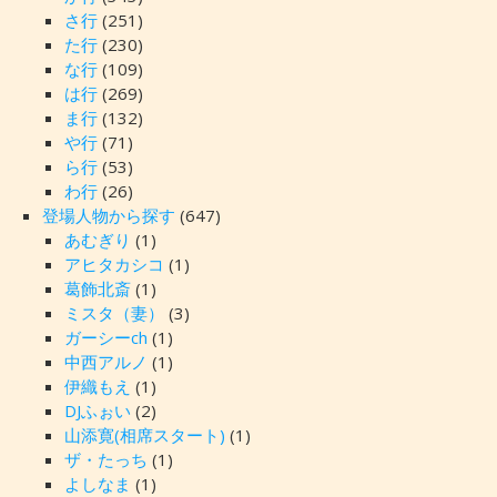
さ行
(251)
た行
(230)
な行
(109)
は行
(269)
ま行
(132)
や行
(71)
ら行
(53)
わ行
(26)
登場人物から探す
(647)
あむぎり
(1)
アヒタカシコ
(1)
葛飾北斎
(1)
ミスタ（妻）
(3)
ガーシーch
(1)
中西アルノ
(1)
伊織もえ
(1)
DJふぉい
(2)
山添寛(相席スタート)
(1)
ザ・たっち
(1)
よしなま
(1)