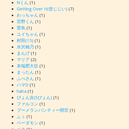
Nくん
(1)
Getting Over It(壺じじい)
(7)
わっちゃん
(1)
宮野くん
(1)
雷魚
(1)
ユイちゃん
(1)
村田(15)
(1)
水沢柚乃
(1)
まんげ
(1)
マリア
(2)
末端肥大症
(1)
まったん
(1)
ふべさん
(1)
ハマD
(1)
halca
(1)
ぴょん吉(Sぴょん)
(1)
ファルコン
(1)
ブーメランパンティー間宮
(1)
ふぅ
(1)
ベーダモン
(1)