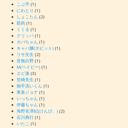
こぶ平
(1)
にわとり
(1)
しょこたん
(2)
筋肉
(1)
くくる
(1)
クリッパ
(1)
カバちゃん
(1)
キャバ嬢(ホビット)
(1)
リサ先生
(2)
音無白野
(1)
M(ベイビー)
(1)
エピ連
(3)
笠崎先生
(1)
御手洗いくん
(1)
東条ジョナ
(1)
いっちゃん
(1)
伊藤ちゃん
(1)
海野名津紀(けんぴ。)
(2)
石川典行
(1)
いたこ
(1)