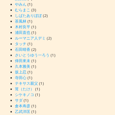
やみん
(1)
むらまこ
(3)
しばたありぼぼ
(2)
茶風林
(1)
木村良平
(1)
浦田直也
(1)
ルーマニア人デミ
(2)
タッチ
(1)
石田晴香
(2)
さいとうゆう一ろう
(1)
倖田來未
(1)
久本雅美
(1)
坂上忍
(1)
寺田心
(1)
テキサス親父
(1)
茸（たけ）
(1)
シケキノコ
(1)
サダ
(1)
倉本寿彦
(1)
乙武洋匡
(1)