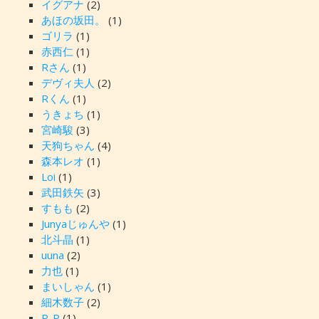
イグアナ
(2)
あほの坂田。
(1)
ゴリラ
(1)
赤西仁
(1)
Rさん
(1)
デヴィ夫人
(2)
Rくん
(1)
うきょち
(1)
宮崎駿
(3)
天狗ちゃん
(4)
森本レオ
(1)
Loi
(1)
武田鉄矢
(3)
すもも
(2)
Junyaじゅんや
(1)
北斗晶
(1)
uuna
(2)
力也
(1)
まいしゃん
(1)
細木数子
(2)
P-P
(1)