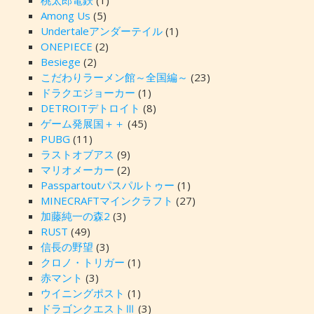
桃太郎電鉄
(1)
Among Us
(5)
Undertaleアンダーテイル
(1)
ONEPIECE
(2)
Besiege
(2)
こだわりラーメン館～全国編～
(23)
ドラクエジョーカー
(1)
DETROITデトロイト
(8)
ゲーム発展国＋＋
(45)
PUBG
(11)
ラストオブアス
(9)
マリオメーカー
(2)
Passpartoutパスパルトゥー
(1)
MINECRAFTマインクラフト
(27)
加藤純一の森2
(3)
RUST
(49)
信長の野望
(3)
クロノ・トリガー
(1)
赤マント
(3)
ウイニングポスト
(1)
ドラゴンクエストⅢ
(3)