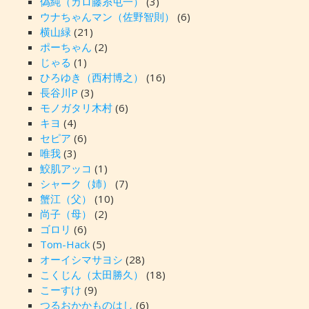
偽純（カロ藤糸屯一）
(3)
ウナちゃんマン（佐野智則）
(6)
横山緑
(21)
ポーちゃん
(2)
じゃる
(1)
ひろゆき（西村博之）
(16)
長谷川P
(3)
モノガタリ木村
(6)
キヨ
(4)
セピア
(6)
唯我
(3)
鮫肌アッコ
(1)
シャーク（姉）
(7)
蟹江（父）
(10)
尚子（母）
(2)
ゴロリ
(6)
Tom-Hack
(5)
オーイシマサヨシ
(28)
こくじん（太田勝久）
(18)
こーすけ
(9)
つるおかかものはし
(6)