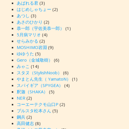
あばれる君
(3)
はじめしゃちょー
(2)
あつし
(3)
あさのひかり
(2)
恭一郎（宇佐美恭一郎）
(1)
5月病マリオ
(4)
せらみかる
(2)
MOSHIMO岩淵
(9)
ゆゆうた
(5)
Gero（金城敬樹）
(6)
みゃこ
(14)
スタヌ（StylishNoob）
(6)
やまとん先生（ YamatoN）
(1)
スパイギア（SPYGEA）
(4)
釈迦（SHAKA）
(5)
NER
(2)
コーエーテクモ山口P
(2)
ブルスタ松本さん
(5)
鋼兵
(2)
高田健志
(8)