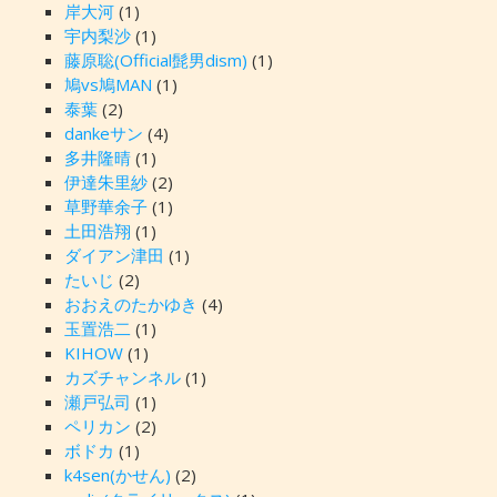
岸大河
(1)
宇内梨沙
(1)
藤原聡(Official髭男dism)
(1)
鳩vs鳩MAN
(1)
泰葉
(2)
dankeサン
(4)
多井隆晴
(1)
伊達朱里紗
(2)
草野華余子
(1)
土田浩翔
(1)
ダイアン津田
(1)
たいじ
(2)
おおえのたかゆき
(4)
玉置浩二
(1)
KIHOW
(1)
カズチャンネル
(1)
瀬戸弘司
(1)
ペリカン
(2)
ボドカ
(1)
k4sen(かせん)
(2)