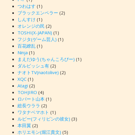
つわはす
(1)
ブラックエンペラー
(2)
しんすけ
(1)
オレンジの民
(2)
TOSHI(X-JAPAN)
(1)
フジタ(ゲーム芸人)
(1)
百花繚乱
(1)
Ninja
(1)
まえだゆう(ちゃんころぴー)
(1)
ダルビッシュ有
(2)
ナオトTV(naotolive)
(2)
XQC
(1)
Atagi
(2)
TOHJIRO
(4)
ロバート山本
(1)
総長ウララ
(2)
ワタナベマホト
(1)
ルビー(フィリピンの彼女)
(3)
本田翼
(2)
ホリエモン(堀江貴文)
(5)