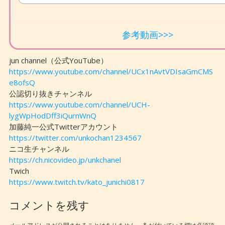
参考動画>>>
jun channel（公式YouTube）
https://www.youtube.com/channel/UCx1nAvtVDIsaGmCMS
e8ofsQ
公認切り抜きチャンネル
https://www.youtube.com/channel/UCH-
lygWpHodDff3iQurnWnQ
加藤純一公式Twitterアカウント
https://twitter.com/unkochan1234567
ニコ生チャンネル
https://ch.nicovideo.jp/unkchanel
Twich
https://www.twitch.tv/kato_junichi0817
コメントを残す