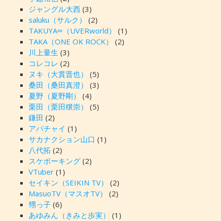
ジャングル大西
(3)
saluku（サルク）
(2)
TAKUYA∞（UVERworld）
(1)
TAKA（ONE OK ROCK）
(2)
川上量生
(3)
コレコレ
(2)
ヌキ（大貫晋也）
(5)
桑田（桑田真澄）
(3)
夏野（夏野剛）
(4)
栗田（栗田穣崇）
(5)
鎌田
(2)
アパチャイ
(1)
サカナクション山口
(1)
八代拓
(2)
スケボーキング
(2)
VTuber
(1)
セイキン（SEIKIN TV）
(2)
MasuoTV（マスオTV）
(2)
甥っ子
(6)
あゆみん（きみと歩実）
(1)