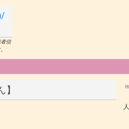
/
聴者信
す。
ん】