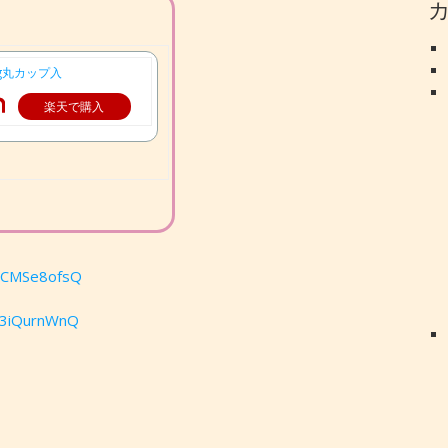
0g丸カップ入
楽天で購入
GmCMSe8ofsQ
f3iQurnWnQ