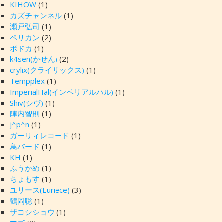
KIHOW
(1)
カズチャンネル
(1)
瀬戸弘司
(1)
ペリカン
(2)
ボドカ
(1)
k4sen(かせん)
(2)
crylix(クライリックス)
(1)
Tempplex
(1)
ImperialHal(インペリアルハル)
(1)
Shiv(シヴ)
(1)
陣内智則
(1)
j^p^n
(1)
ガーリィレコード
(1)
鳥バード
(1)
KH
(1)
ふうかめ
(1)
ちょもす
(1)
ユリース(Euriece)
(3)
鶴岡聡
(1)
ザコシショウ
(1)