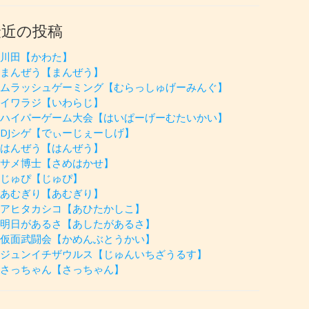
最近の投稿
川田【かわた】
まんぜう【まんぜう】
ムラッシュゲーミング【むらっしゅげーみんぐ】
イワラジ【いわらじ】
ハイパーゲーム大会【はいぱーげーむたいかい】
DJシゲ【でぃーじぇーしげ】
はんぜう【はんぜう】
サメ博士【さめはかせ】
じゅぴ【じゅぴ】
あむぎり【あむぎり】
アヒタカシコ【あひたかしこ】
明日があるさ【あしたがあるさ】
仮面武闘会【かめんぶとうかい】
ジュンイチザウルス【じゅんいちざうるす】
さっちゃん【さっちゃん】