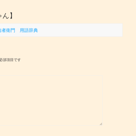
ちゃん】
/信者衛門 用語辞典
必須項目です