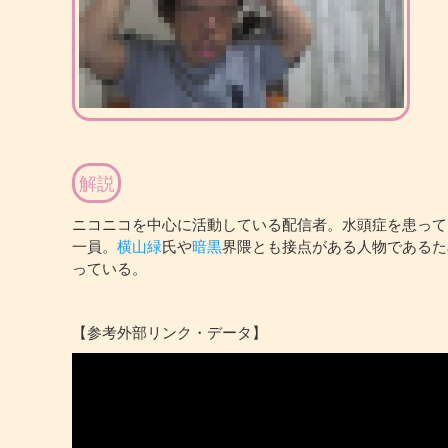
解説
ニコニコを中心に活動している配信者。水頭症を患って
一員。
横山緑
氏や
暗黒
界隈とも接点がある人物であるた
っている。
【参考外部リンク・データ】