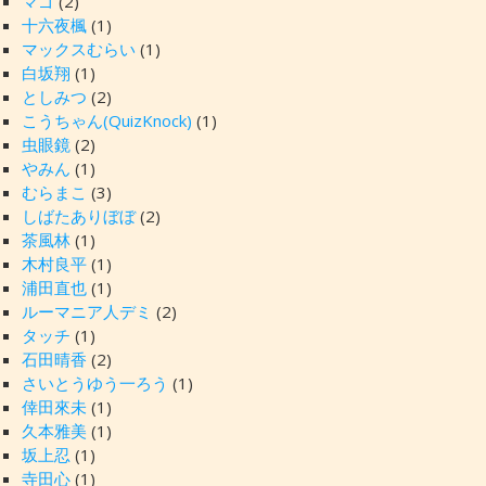
マゴ
(2)
十六夜楓
(1)
マックスむらい
(1)
白坂翔
(1)
としみつ
(2)
こうちゃん(QuizKnock)
(1)
虫眼鏡
(2)
やみん
(1)
むらまこ
(3)
しばたありぼぼ
(2)
茶風林
(1)
木村良平
(1)
浦田直也
(1)
ルーマニア人デミ
(2)
タッチ
(1)
石田晴香
(2)
さいとうゆう一ろう
(1)
倖田來未
(1)
久本雅美
(1)
坂上忍
(1)
寺田心
(1)