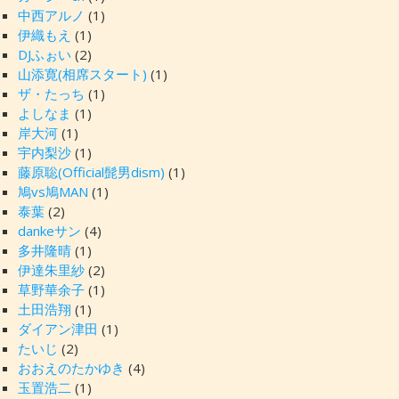
中西アルノ
(1)
伊織もえ
(1)
DJふぉい
(2)
山添寛(相席スタート)
(1)
ザ・たっち
(1)
よしなま
(1)
岸大河
(1)
宇内梨沙
(1)
藤原聡(Official髭男dism)
(1)
鳩vs鳩MAN
(1)
泰葉
(2)
dankeサン
(4)
多井隆晴
(1)
伊達朱里紗
(2)
草野華余子
(1)
土田浩翔
(1)
ダイアン津田
(1)
たいじ
(2)
おおえのたかゆき
(4)
玉置浩二
(1)