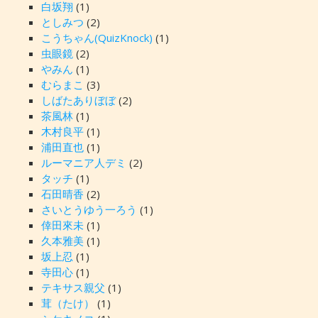
白坂翔
(1)
としみつ
(2)
こうちゃん(QuizKnock)
(1)
虫眼鏡
(2)
やみん
(1)
むらまこ
(3)
しばたありぼぼ
(2)
茶風林
(1)
木村良平
(1)
浦田直也
(1)
ルーマニア人デミ
(2)
タッチ
(1)
石田晴香
(2)
さいとうゆう一ろう
(1)
倖田來未
(1)
久本雅美
(1)
坂上忍
(1)
寺田心
(1)
テキサス親父
(1)
茸（たけ）
(1)