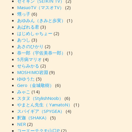
セイキン（SEIKIN TV）
(2)
MasuoTV（マスオTV）
(2)
甥っ子
(6)
あゆみん（きみと歩実）
(1)
あばれる君
(3)
はじめしゃちょー
(2)
あつし
(3)
あさのひかり
(2)
恭一郎（宇佐美恭一郎）
(1)
5月病マリオ
(4)
せらみかる
(2)
MOSHIMO岩淵
(9)
ゆゆうた
(5)
Gero（金城敬樹）
(6)
みゃこ
(14)
スタヌ（StylishNoob）
(6)
やまとん先生（ YamatoN）
(1)
スパイギア（SPYGEA）
(4)
釈迦（SHAKA）
(5)
NER
(2)
コーエーテクモ山口P
(2)