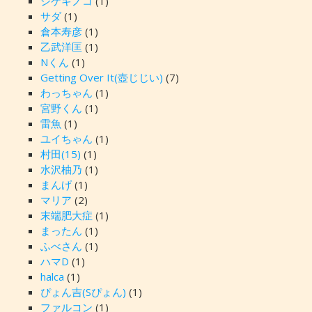
シケキノコ
(1)
サダ
(1)
倉本寿彦
(1)
乙武洋匡
(1)
Nくん
(1)
Getting Over It(壺じじい)
(7)
わっちゃん
(1)
宮野くん
(1)
雷魚
(1)
ユイちゃん
(1)
村田(15)
(1)
水沢柚乃
(1)
まんげ
(1)
マリア
(2)
末端肥大症
(1)
まったん
(1)
ふべさん
(1)
ハマD
(1)
halca
(1)
ぴょん吉(Sぴょん)
(1)
ファルコン
(1)