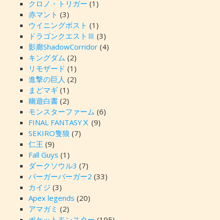
クロノ・トリガー
(1)
赤マント
(3)
ウイニングポスト
(1)
ドラゴンクエストⅢ
(3)
影廊ShadowCorridor
(4)
キングダム
(2)
リモザード
(1)
進撃の巨人
(2)
まどマギ
(1)
幽遊白書
(2)
モンスターファーム
(6)
FINAL FANTASYⅩ
(9)
SEKIRO隻狼
(7)
仁王
(9)
Fall Guys
(1)
ダークソウル3
(7)
バーガーバーガー2
(33)
カイジ
(3)
Apex legends
(20)
アマガミ
(2)
ポケットモンスター
(195)