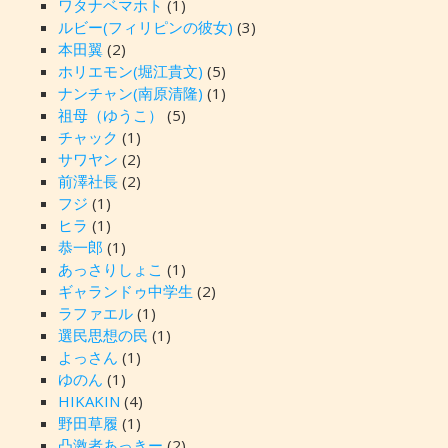
ワタナベマホト
(1)
ルビー(フィリピンの彼女)
(3)
本田翼
(2)
ホリエモン(堀江貴文)
(5)
ナンチャン(南原清隆)
(1)
祖母（ゆうこ）
(5)
チャック
(1)
サワヤン
(2)
前澤社長
(2)
フジ
(1)
ヒラ
(1)
恭一郎
(1)
あっさりしょこ
(1)
ギャランドゥ中学生
(2)
ラファエル
(1)
選民思想の民
(1)
よっさん
(1)
ゆのん
(1)
HIKAKIN
(4)
野田草履
(1)
凸激者あっきー
(2)