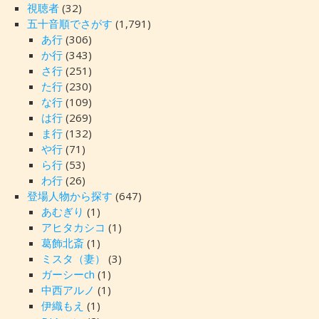
視聴者
(32)
五十音順でさがす
(1,791)
あ行
(306)
か行
(343)
さ行
(251)
た行
(230)
な行
(109)
は行
(269)
ま行
(132)
や行
(71)
ら行
(53)
わ行
(26)
登場人物から探す
(647)
あむぎり
(1)
アヒタカシコ
(1)
葛飾北斎
(1)
ミスタ（妻）
(3)
ガーシーch
(1)
中西アルノ
(1)
伊織もえ
(1)