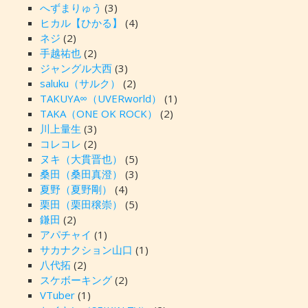
へずまりゅう
(3)
ヒカル【ひかる】
(4)
ネジ
(2)
手越祐也
(2)
ジャングル大西
(3)
saluku（サルク）
(2)
TAKUYA∞（UVERworld）
(1)
TAKA（ONE OK ROCK）
(2)
川上量生
(3)
コレコレ
(2)
ヌキ（大貫晋也）
(5)
桑田（桑田真澄）
(3)
夏野（夏野剛）
(4)
栗田（栗田穣崇）
(5)
鎌田
(2)
アパチャイ
(1)
サカナクション山口
(1)
八代拓
(2)
スケボーキング
(2)
VTuber
(1)