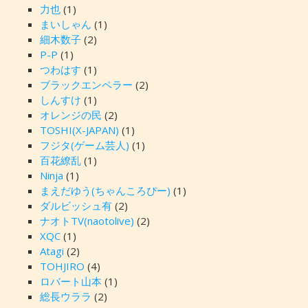
力也
(1)
まいしゃん
(1)
細木数子
(2)
P-P
(1)
つわはす
(1)
ブラックエンペラー
(2)
しんすけ
(1)
オレンジの民
(2)
TOSHI(X-JAPAN)
(1)
フジタ(ゲーム芸人)
(1)
百花繚乱
(1)
Ninja
(1)
まえだゆう(ちゃんころぴー)
(1)
ダルビッシュ有
(2)
ナオトTV(naotolive)
(2)
XQC
(1)
Atagi
(2)
TOHJIRO
(4)
ロバート山本
(1)
総長ウララ
(2)