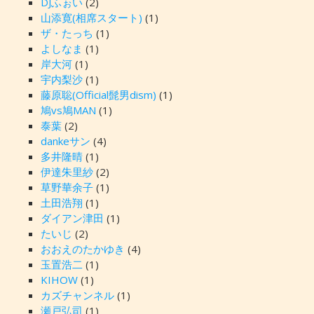
DJふぉい
(2)
山添寛(相席スタート)
(1)
ザ・たっち
(1)
よしなま
(1)
岸大河
(1)
宇内梨沙
(1)
藤原聡(Official髭男dism)
(1)
鳩vs鳩MAN
(1)
泰葉
(2)
dankeサン
(4)
多井隆晴
(1)
伊達朱里紗
(2)
草野華余子
(1)
土田浩翔
(1)
ダイアン津田
(1)
たいじ
(2)
おおえのたかゆき
(4)
玉置浩二
(1)
KIHOW
(1)
カズチャンネル
(1)
瀬戸弘司
(1)