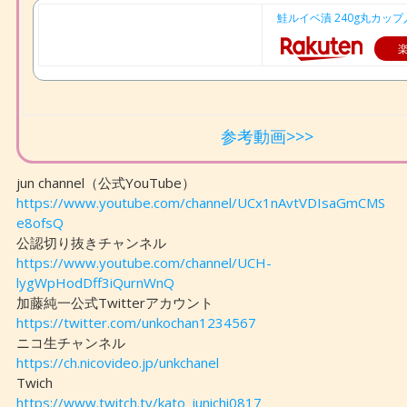
鮭ルイベ漬 240g丸カップ
参考動画>>>
jun channel（公式YouTube）
https://www.youtube.com/channel/UCx1nAvtVDIsaGmCMS
e8ofsQ
公認切り抜きチャンネル
https://www.youtube.com/channel/UCH-
lygWpHodDff3iQurnWnQ
加藤純一公式Twitterアカウント
https://twitter.com/unkochan1234567
ニコ生チャンネル
https://ch.nicovideo.jp/unkchanel
Twich
https://www.twitch.tv/kato_junichi0817