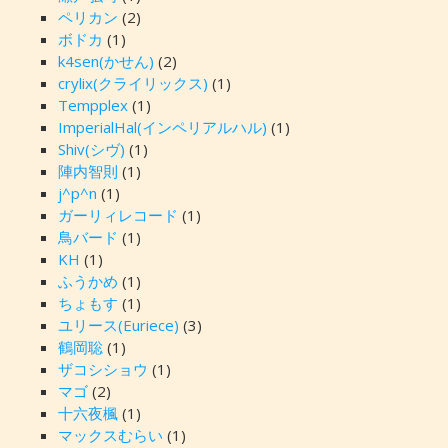
ペリカン
(2)
ボドカ
(1)
k4sen(かせん)
(2)
crylix(クライリックス)
(1)
Tempplex
(1)
ImperialHal(インペリアルハル)
(1)
Shiv(シヴ)
(1)
陣内智則
(1)
j^p^n
(1)
ガーリィレコード
(1)
鳥バード
(1)
KH
(1)
ふうかめ
(1)
ちょもす
(1)
ユリース(Euriece)
(3)
鶴岡聡
(1)
ザコシショウ
(1)
マゴ
(2)
十六夜楓
(1)
マックスむらい
(1)