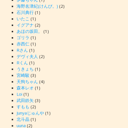
海野名津紀(けんぴ。)
(2)
石川典行
(1)
いたこ
(1)
イグアナ
(2)
あほの坂田。
(1)
ゴリラ
(1)
赤西仁
(1)
Rさん
(1)
デヴィ夫人
(2)
Rくん
(1)
うきょち
(1)
宮崎駿
(3)
天狗ちゃん
(4)
森本レオ
(1)
Loi
(1)
武田鉄矢
(3)
すもも
(2)
Junyaじゅんや
(1)
北斗晶
(1)
uuna
(2)