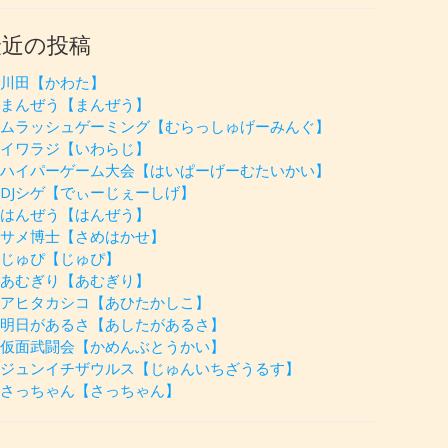
最近の投稿
川田【かわた】
まんぜう【まんぜう】
ムラッシュゲーミング【むらっしゅげーみんぐ】
イワラジ【いわらじ】
ハイパーゲーム大会【はいぱーげーむたいかい】
DJシゲ【でぃーじぇーしげ】
はんぜう【はんぜう】
サメ博士【さめはかせ】
じゅぴ【じゅぴ】
あむぎり【あむぎり】
アヒタカシコ【あひたかしこ】
明日があるさ【あしたがあるさ】
仮面武闘会【かめんぶとうかい】
ジュンイチザウルス【じゅんいちざうるす】
さっちゃん【さっちゃん】