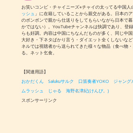
お笑いコンビ・チャイニーズ⭐︎チャイの太ってる中国
ッシュ
」に在籍していることから親交がある。日本のア
のボンボンで親から仕送りをしてもらいながら日本で暮ら
かではない）。YouTubeチャンネルは快調であり、
らも好調。内容は中国にちなんだものが多く、同じ中国
大好き・下ネタばかり言う・ダイエット全くしないなど
ネルでは視聴者から送られてきた様々な物品（食べ物・
る。ネット乞食。
【関連用語】
おかだくん
Salukuサルク
口笛奏者YOKO
ジャング
ムラッシュ
じゃる
海野名津紀(けんぴ。)
スポンサーリンク