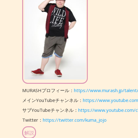
MURASHプロフィール：
https://www.murash.jp/talent
メインYouTubeチャンネル：
https://www.youtube.c
サブYouTubeチャンネル：
https://www.youtube.com
Twitter：
https://twitter.com/kuma_jojo
解説