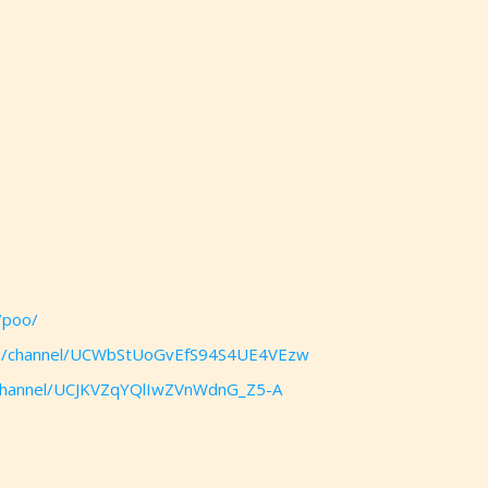
/poo/
om/channel/UCWbStUoGvEfS94S4UE4VEzw
/channel/UCJKVZqYQlIwZVnWdnG_Z5-A