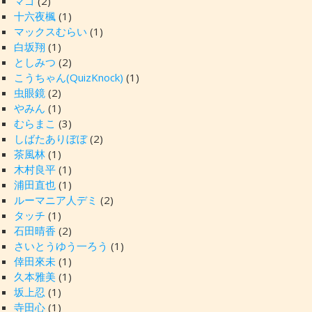
マゴ
(2)
十六夜楓
(1)
マックスむらい
(1)
白坂翔
(1)
としみつ
(2)
こうちゃん(QuizKnock)
(1)
虫眼鏡
(2)
やみん
(1)
むらまこ
(3)
しばたありぼぼ
(2)
茶風林
(1)
木村良平
(1)
浦田直也
(1)
ルーマニア人デミ
(2)
タッチ
(1)
石田晴香
(2)
さいとうゆう一ろう
(1)
倖田來未
(1)
久本雅美
(1)
坂上忍
(1)
寺田心
(1)