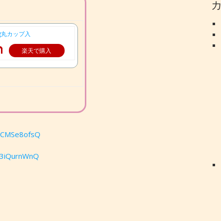
0g丸カップ入
楽天で購入
GmCMSe8ofsQ
f3iQurnWnQ