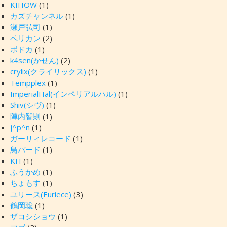
KIHOW
(1)
カズチャンネル
(1)
瀬戸弘司
(1)
ペリカン
(2)
ボドカ
(1)
k4sen(かせん)
(2)
crylix(クライリックス)
(1)
Tempplex
(1)
ImperialHal(インペリアルハル)
(1)
Shiv(シヴ)
(1)
陣内智則
(1)
j^p^n
(1)
ガーリィレコード
(1)
鳥バード
(1)
KH
(1)
ふうかめ
(1)
ちょもす
(1)
ユリース(Euriece)
(3)
鶴岡聡
(1)
ザコシショウ
(1)