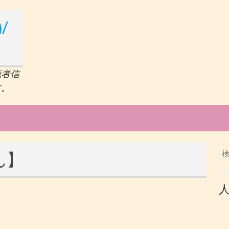
/
聴者信
す。
ん】