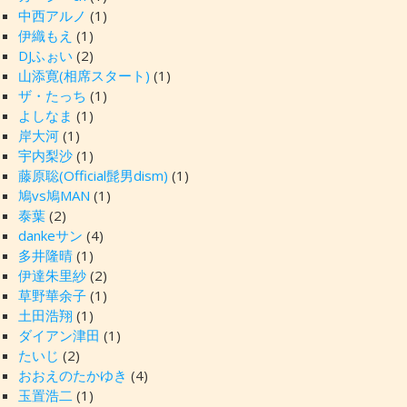
中西アルノ
(1)
伊織もえ
(1)
DJふぉい
(2)
山添寛(相席スタート)
(1)
ザ・たっち
(1)
よしなま
(1)
岸大河
(1)
宇内梨沙
(1)
藤原聡(Official髭男dism)
(1)
鳩vs鳩MAN
(1)
泰葉
(2)
dankeサン
(4)
多井隆晴
(1)
伊達朱里紗
(2)
草野華余子
(1)
土田浩翔
(1)
ダイアン津田
(1)
たいじ
(2)
おおえのたかゆき
(4)
玉置浩二
(1)