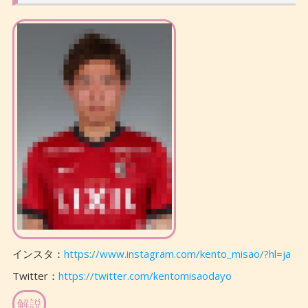
インスタ：
https://www.instagram.com/kento_misao/?hl=ja
Twitter：
https://twitter.com/kentomisaodayo
解説