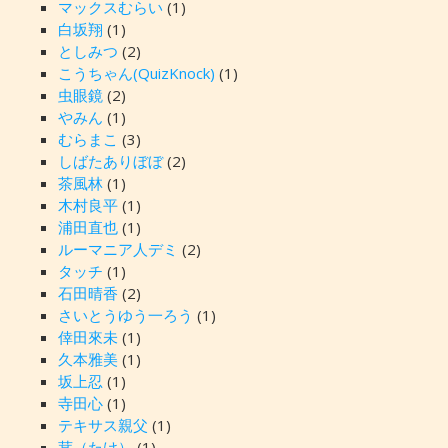
マックスむらい
(1)
白坂翔
(1)
としみつ
(2)
こうちゃん(QuizKnock)
(1)
虫眼鏡
(2)
やみん
(1)
むらまこ
(3)
しばたありぼぼ
(2)
茶風林
(1)
木村良平
(1)
浦田直也
(1)
ルーマニア人デミ
(2)
タッチ
(1)
石田晴香
(2)
さいとうゆう一ろう
(1)
倖田來未
(1)
久本雅美
(1)
坂上忍
(1)
寺田心
(1)
テキサス親父
(1)
茸（たけ）
(1)