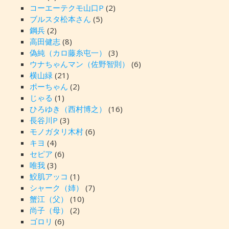
コーエーテクモ山口P
(2)
ブルスタ松本さん
(5)
鋼兵
(2)
高田健志
(8)
偽純（カロ藤糸屯一）
(3)
ウナちゃんマン（佐野智則）
(6)
横山緑
(21)
ポーちゃん
(2)
じゃる
(1)
ひろゆき（西村博之）
(16)
長谷川P
(3)
モノガタリ木村
(6)
キヨ
(4)
セピア
(6)
唯我
(3)
鮫肌アッコ
(1)
シャーク（姉）
(7)
蟹江（父）
(10)
尚子（母）
(2)
ゴロリ
(6)