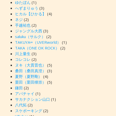
ゆたぼん
(1)
へずまりゅう
(3)
ヒカル【ひかる】
(4)
ネジ
(2)
手越祐也
(2)
ジャングル大西
(3)
saluku（サルク）
(2)
TAKUYA∞（UVERworld）
(1)
TAKA（ONE OK ROCK）
(2)
川上量生
(3)
コレコレ
(2)
ヌキ（大貫晋也）
(5)
桑田（桑田真澄）
(3)
夏野（夏野剛）
(4)
栗田（栗田穣崇）
(5)
鎌田
(2)
アパチャイ
(1)
サカナクション山口
(1)
八代拓
(2)
スケボーキング
(2)