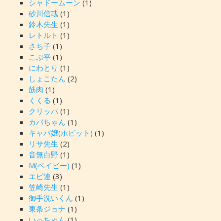
シャドームーン
(1)
砂川信哉
(1)
鈴木先生
(1)
レトルト
(1)
さち子
(1)
こぶ平
(1)
にわとり
(1)
しょこたん
(2)
筋肉
(1)
くくる
(1)
クリッパ
(1)
カバちゃん
(1)
キャバ嬢(ホビット)
(1)
リサ先生
(2)
音無白野
(1)
M(ベイビー)
(1)
エピ連
(3)
笠崎先生
(1)
御手洗いくん
(1)
東条ジョナ
(1)
いっちゃん
(1)