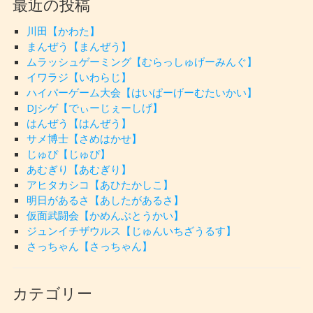
最近の投稿
川田【かわた】
まんぜう【まんぜう】
ムラッシュゲーミング【むらっしゅげーみんぐ】
イワラジ【いわらじ】
ハイパーゲーム大会【はいぱーげーむたいかい】
DJシゲ【でぃーじぇーしげ】
はんぜう【はんぜう】
サメ博士【さめはかせ】
じゅぴ【じゅぴ】
あむぎり【あむぎり】
アヒタカシコ【あひたかしこ】
明日があるさ【あしたがあるさ】
仮面武闘会【かめんぶとうかい】
ジュンイチザウルス【じゅんいちざうるす】
さっちゃん【さっちゃん】
カテゴリー