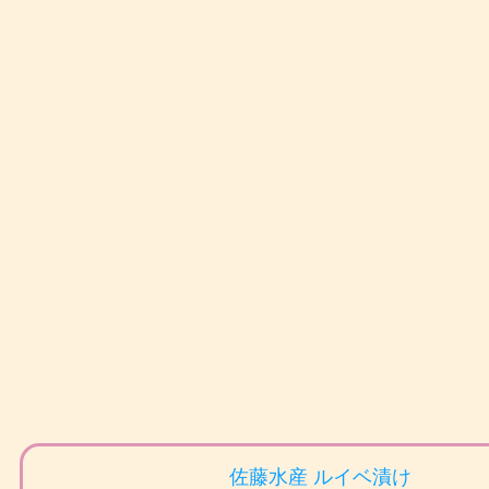
佐藤水産 ルイベ漬け