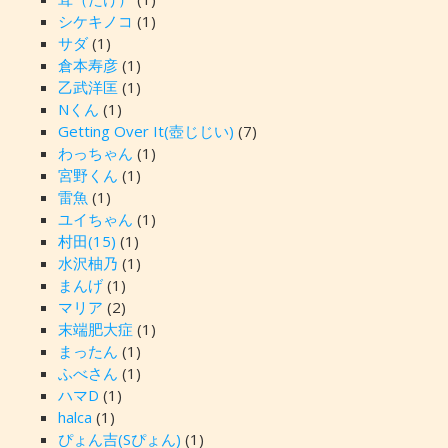
シケキノコ
(1)
サダ
(1)
倉本寿彦
(1)
乙武洋匡
(1)
Nくん
(1)
Getting Over It(壺じじい)
(7)
わっちゃん
(1)
宮野くん
(1)
雷魚
(1)
ユイちゃん
(1)
村田(15)
(1)
水沢柚乃
(1)
まんげ
(1)
マリア
(2)
末端肥大症
(1)
まったん
(1)
ふべさん
(1)
ハマD
(1)
halca
(1)
ぴょん吉(Sぴょん)
(1)