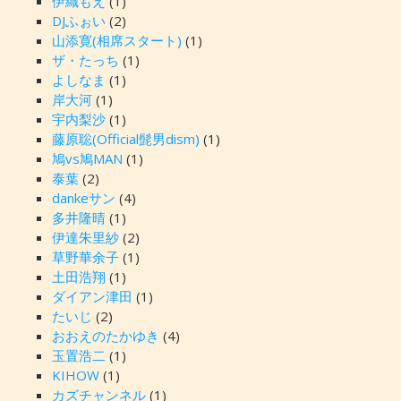
伊織もえ
(1)
DJふぉい
(2)
山添寛(相席スタート)
(1)
ザ・たっち
(1)
よしなま
(1)
岸大河
(1)
宇内梨沙
(1)
藤原聡(Official髭男dism)
(1)
鳩vs鳩MAN
(1)
泰葉
(2)
dankeサン
(4)
多井隆晴
(1)
伊達朱里紗
(2)
草野華余子
(1)
土田浩翔
(1)
ダイアン津田
(1)
たいじ
(2)
おおえのたかゆき
(4)
玉置浩二
(1)
KIHOW
(1)
カズチャンネル
(1)