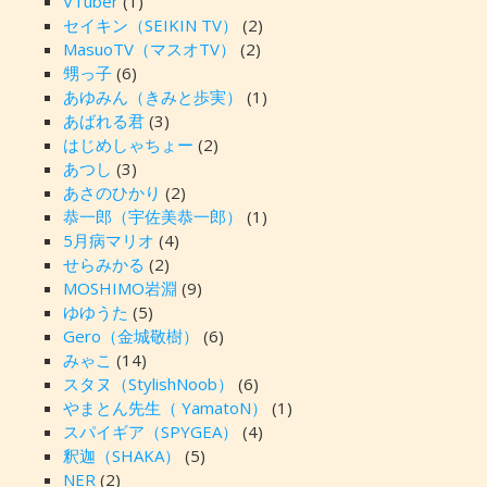
VTuber
(1)
セイキン（SEIKIN TV）
(2)
MasuoTV（マスオTV）
(2)
甥っ子
(6)
あゆみん（きみと歩実）
(1)
あばれる君
(3)
はじめしゃちょー
(2)
あつし
(3)
あさのひかり
(2)
恭一郎（宇佐美恭一郎）
(1)
5月病マリオ
(4)
せらみかる
(2)
MOSHIMO岩淵
(9)
ゆゆうた
(5)
Gero（金城敬樹）
(6)
みゃこ
(14)
スタヌ（StylishNoob）
(6)
やまとん先生（ YamatoN）
(1)
スパイギア（SPYGEA）
(4)
釈迦（SHAKA）
(5)
NER
(2)