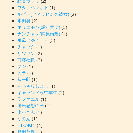
総長ウララ
(2)
ワタナベマホト
(1)
ルビー(フィリピンの彼女)
(3)
本田翼
(2)
ホリエモン(堀江貴文)
(5)
ナンチャン(南原清隆)
(1)
祖母（ゆうこ）
(5)
チャック
(1)
サワヤン
(2)
前澤社長
(2)
フジ
(1)
ヒラ
(1)
恭一郎
(1)
あっさりしょこ
(1)
ギャランドゥ中学生
(2)
ラファエル
(1)
選民思想の民
(1)
よっさん
(1)
ゆのん
(1)
HIKAKIN
(4)
野田草履
(1)