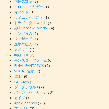
信長の野望
(3)
クロノ・トリガー
(1)
赤マント
(3)
ウイニングポスト
(1)
ドラゴンクエストⅢ
(3)
影廊ShadowCorridor
(4)
キングダム
(2)
リモザード
(1)
進撃の巨人
(2)
まどマギ
(1)
幽遊白書
(2)
モンスターファーム
(6)
FINAL FANTASYⅩ
(9)
SEKIRO隻狼
(7)
仁王
(9)
Fall Guys
(1)
ダークソウル3
(7)
バーガーバーガー2
(33)
カイジ
(3)
Apex legends
(20)
アマガミ
(2)