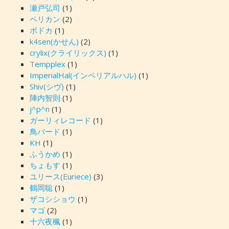
瀬戸弘司
(1)
ペリカン
(2)
ボドカ
(1)
k4sen(かせん)
(2)
crylix(クライリックス)
(1)
Tempplex
(1)
ImperialHal(インペリアルハル)
(1)
Shiv(シヴ)
(1)
陣内智則
(1)
j^p^n
(1)
ガーリィレコード
(1)
鳥バード
(1)
KH
(1)
ふうかめ
(1)
ちょもす
(1)
ユリース(Euriece)
(3)
鶴岡聡
(1)
ザコシショウ
(1)
マゴ
(2)
十六夜楓
(1)