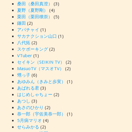
桑田（桑田真澄）
(3)
夏野（夏野剛）
(4)
栗田（栗田穣崇）
(5)
鎌田
(2)
アパチャイ
(1)
サカナクション山口
(1)
八代拓
(2)
スケボーキング
(2)
VTuber
(1)
セイキン（SEIKIN TV）
(2)
MasuoTV（マスオTV）
(2)
甥っ子
(6)
あゆみん（きみと歩実）
(1)
あばれる君
(3)
はじめしゃちょー
(2)
あつし
(3)
あさのひかり
(2)
恭一郎（宇佐美恭一郎）
(1)
5月病マリオ
(4)
せらみかる
(2)