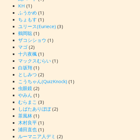
KH
(1)
ふうかめ
(1)
ちょもす
(1)
ユリース(Euriece)
(3)
鶴岡聡
(1)
ザコシショウ
(1)
マゴ
(2)
十六夜楓
(1)
マックスむらい
(1)
白坂翔
(1)
としみつ
(2)
こうちゃん(QuizKnock)
(1)
虫眼鏡
(2)
やみん
(1)
むらまこ
(3)
しばたありぼぼ
(2)
茶風林
(1)
木村良平
(1)
浦田直也
(1)
ルーマニア人デミ
(2)