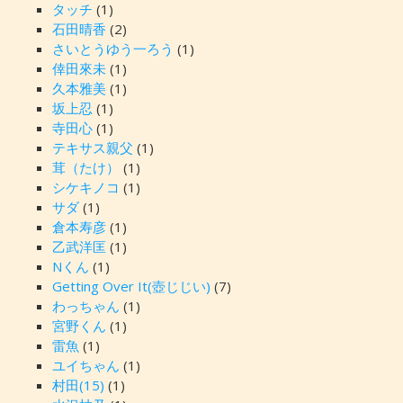
タッチ
(1)
石田晴香
(2)
さいとうゆう一ろう
(1)
倖田來未
(1)
久本雅美
(1)
坂上忍
(1)
寺田心
(1)
テキサス親父
(1)
茸（たけ）
(1)
シケキノコ
(1)
サダ
(1)
倉本寿彦
(1)
乙武洋匡
(1)
Nくん
(1)
Getting Over It(壺じじい)
(7)
わっちゃん
(1)
宮野くん
(1)
雷魚
(1)
ユイちゃん
(1)
村田(15)
(1)