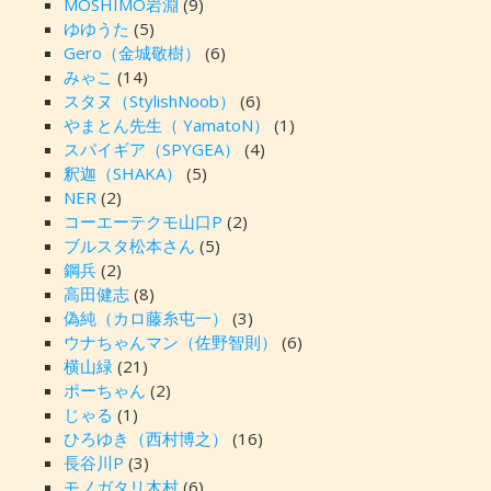
MOSHIMO岩淵
(9)
ゆゆうた
(5)
Gero（金城敬樹）
(6)
みゃこ
(14)
スタヌ（StylishNoob）
(6)
やまとん先生（ YamatoN）
(1)
スパイギア（SPYGEA）
(4)
釈迦（SHAKA）
(5)
NER
(2)
コーエーテクモ山口P
(2)
ブルスタ松本さん
(5)
鋼兵
(2)
高田健志
(8)
偽純（カロ藤糸屯一）
(3)
ウナちゃんマン（佐野智則）
(6)
横山緑
(21)
ポーちゃん
(2)
じゃる
(1)
ひろゆき（西村博之）
(16)
長谷川P
(3)
モノガタリ木村
(6)