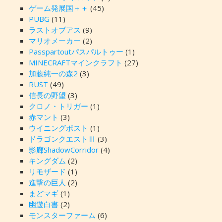
ゲーム発展国＋＋
(45)
PUBG
(11)
ラストオブアス
(9)
マリオメーカー
(2)
Passpartoutパスパルトゥー
(1)
MINECRAFTマインクラフト
(27)
加藤純一の森2
(3)
RUST
(49)
信長の野望
(3)
クロノ・トリガー
(1)
赤マント
(3)
ウイニングポスト
(1)
ドラゴンクエストⅢ
(3)
影廊ShadowCorridor
(4)
キングダム
(2)
リモザード
(1)
進撃の巨人
(2)
まどマギ
(1)
幽遊白書
(2)
モンスターファーム
(6)