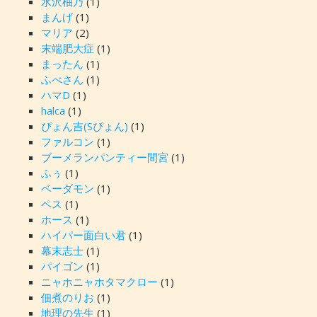
水沢柚乃
(1)
まんげ
(1)
マリア
(2)
末端肥大症
(1)
まったん
(1)
ふべさん
(1)
ハマD
(1)
halca
(1)
ぴょん吉(Sぴょん)
(1)
ファルコン
(1)
ブーメランパンティー間宮
(1)
ふぅ
(1)
ベーダモン
(1)
ペス
(1)
ホース
(1)
ハイパー面白い君
(1)
幕末志士
(1)
パイゴン
(1)
ニャホニャホタマクロー
(1)
佃煮のりお
(1)
地理の先生
(1)