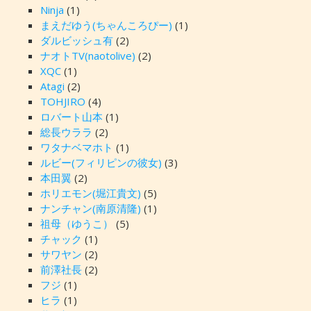
Ninja
(1)
まえだゆう(ちゃんころぴー)
(1)
ダルビッシュ有
(2)
ナオトTV(naotolive)
(2)
XQC
(1)
Atagi
(2)
TOHJIRO
(4)
ロバート山本
(1)
総長ウララ
(2)
ワタナベマホト
(1)
ルビー(フィリピンの彼女)
(3)
本田翼
(2)
ホリエモン(堀江貴文)
(5)
ナンチャン(南原清隆)
(1)
祖母（ゆうこ）
(5)
チャック
(1)
サワヤン
(2)
前澤社長
(2)
フジ
(1)
ヒラ
(1)