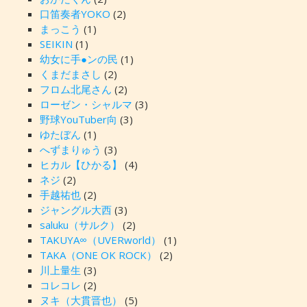
口笛奏者YOKO
(2)
まっこう
(1)
SEIKIN
(1)
幼女に手●ンの民
(1)
くまだまさし
(2)
フロム北尾さん
(2)
ローゼン・シャルマ
(3)
野球YouTuber向
(3)
ゆたぼん
(1)
へずまりゅう
(3)
ヒカル【ひかる】
(4)
ネジ
(2)
手越祐也
(2)
ジャングル大西
(3)
saluku（サルク）
(2)
TAKUYA∞（UVERworld）
(1)
TAKA（ONE OK ROCK）
(2)
川上量生
(3)
コレコレ
(2)
ヌキ（大貫晋也）
(5)