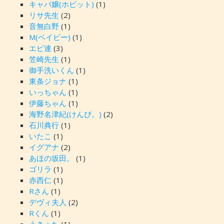
キャバ嬢(ホビット)
(1)
リサ先生
(2)
音無白野
(1)
M(ベイビー)
(1)
エピ連
(3)
笠崎先生
(1)
御手洗いくん
(1)
東条ジョナ
(1)
いっちゃん
(1)
伊藤ちゃん
(1)
海野名津紀(けんぴ。)
(2)
石川典行
(1)
いたこ
(1)
イグアナ
(2)
あほの坂田。
(1)
ゴリラ
(1)
赤西仁
(1)
Rさん
(1)
デヴィ夫人
(2)
Rくん
(1)