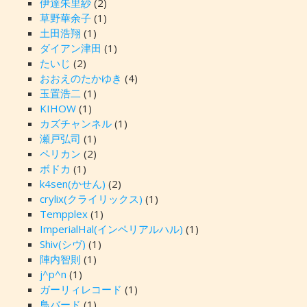
伊達朱里紗
(2)
草野華余子
(1)
土田浩翔
(1)
ダイアン津田
(1)
たいじ
(2)
おおえのたかゆき
(4)
玉置浩二
(1)
KIHOW
(1)
カズチャンネル
(1)
瀬戸弘司
(1)
ペリカン
(2)
ボドカ
(1)
k4sen(かせん)
(2)
crylix(クライリックス)
(1)
Tempplex
(1)
ImperialHal(インペリアルハル)
(1)
Shiv(シヴ)
(1)
陣内智則
(1)
j^p^n
(1)
ガーリィレコード
(1)
鳥バード
(1)