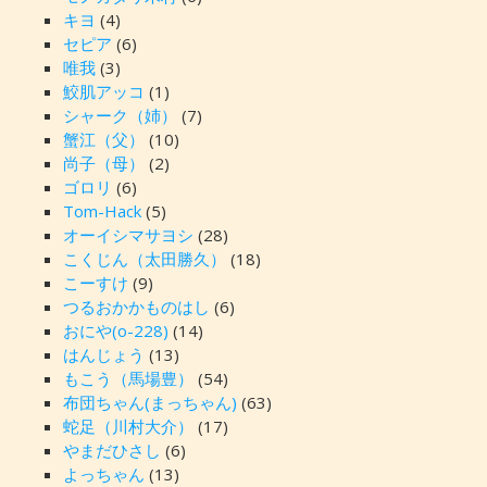
キヨ
(4)
セピア
(6)
唯我
(3)
鮫肌アッコ
(1)
シャーク（姉）
(7)
蟹江（父）
(10)
尚子（母）
(2)
ゴロリ
(6)
Tom-Hack
(5)
オーイシマサヨシ
(28)
こくじん（太田勝久）
(18)
こーすけ
(9)
つるおかかものはし
(6)
おにや(o-228)
(14)
はんじょう
(13)
もこう（馬場豊）
(54)
布団ちゃん(まっちゃん)
(63)
蛇足（川村大介）
(17)
やまだひさし
(6)
よっちゃん
(13)