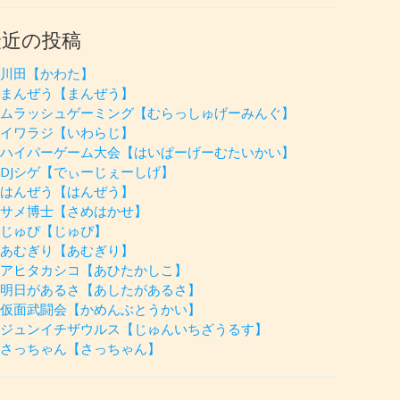
最近の投稿
川田【かわた】
まんぜう【まんぜう】
ムラッシュゲーミング【むらっしゅげーみんぐ】
イワラジ【いわらじ】
ハイパーゲーム大会【はいぱーげーむたいかい】
DJシゲ【でぃーじぇーしげ】
はんぜう【はんぜう】
サメ博士【さめはかせ】
じゅぴ【じゅぴ】
あむぎり【あむぎり】
アヒタカシコ【あひたかしこ】
明日があるさ【あしたがあるさ】
仮面武闘会【かめんぶとうかい】
ジュンイチザウルス【じゅんいちざうるす】
さっちゃん【さっちゃん】