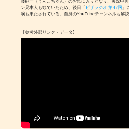
藤純一（うんこちゃん）のお気に入りとなり、実況中何
ン兄本人も観ていたため、後日「
ピザラジオ 第47回
」
演も果たされている。自身のYouTubeチャンネルも
【参考外部リンク・データ】