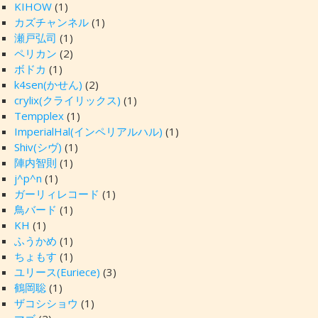
KIHOW
(1)
カズチャンネル
(1)
瀬戸弘司
(1)
ペリカン
(2)
ボドカ
(1)
k4sen(かせん)
(2)
crylix(クライリックス)
(1)
Tempplex
(1)
ImperialHal(インペリアルハル)
(1)
Shiv(シヴ)
(1)
陣内智則
(1)
j^p^n
(1)
ガーリィレコード
(1)
鳥バード
(1)
KH
(1)
ふうかめ
(1)
ちょもす
(1)
ユリース(Euriece)
(3)
鶴岡聡
(1)
ザコシショウ
(1)