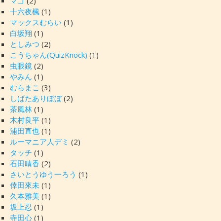
マゴ
(2)
十六夜楓
(1)
マックスむらい
(1)
白坂翔
(1)
としみつ
(2)
こうちゃん(QuizKnock)
(1)
虫眼鏡
(2)
やみん
(1)
むらまこ
(3)
しばたありぼぼ
(2)
茶風林
(1)
木村良平
(1)
浦田直也
(1)
ルーマニア人デミ
(2)
タッチ
(1)
石田晴香
(2)
さいとうゆう一ろう
(1)
倖田來未
(1)
久本雅美
(1)
坂上忍
(1)
寺田心
(1)