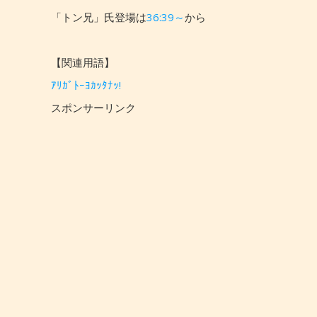
「トン兄」氏登場は
36:39～
から
【関連用語】
ｱﾘｶﾞﾄｰﾖｶｯﾀﾅｯ!
スポンサーリンク