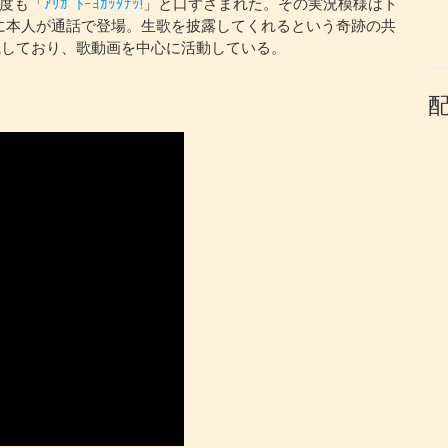
度も「
ｱﾘｶﾞﾄｰﾖｶｯﾀﾅｯ!
」と口ずさまれた。その実況模様はト
に本人が通話で登場。生歌を披露してくれるという奇跡の共
解説しており、歌動画を中心に活動している。