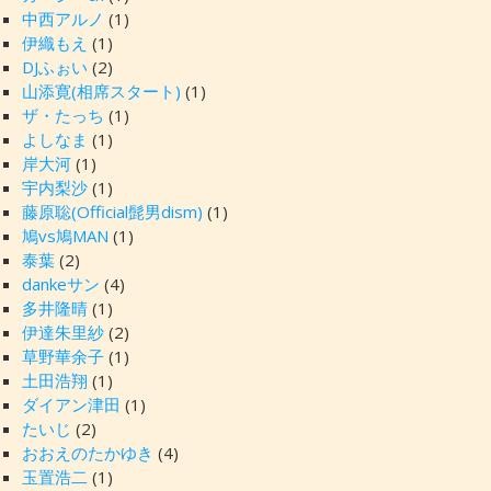
中西アルノ
(1)
伊織もえ
(1)
DJふぉい
(2)
山添寛(相席スタート)
(1)
ザ・たっち
(1)
よしなま
(1)
岸大河
(1)
宇内梨沙
(1)
藤原聡(Official髭男dism)
(1)
鳩vs鳩MAN
(1)
泰葉
(2)
dankeサン
(4)
多井隆晴
(1)
伊達朱里紗
(2)
草野華余子
(1)
土田浩翔
(1)
ダイアン津田
(1)
たいじ
(2)
おおえのたかゆき
(4)
玉置浩二
(1)