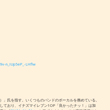
p9v-n_IUp5eP_-LHflw
）」氏を指す。いくつものバンドのボーカルを務めている。
しており、イナズマイレブン1OP「良かったナッ！」は加