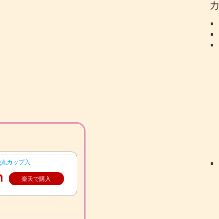
0g丸カップ入
楽天で購入