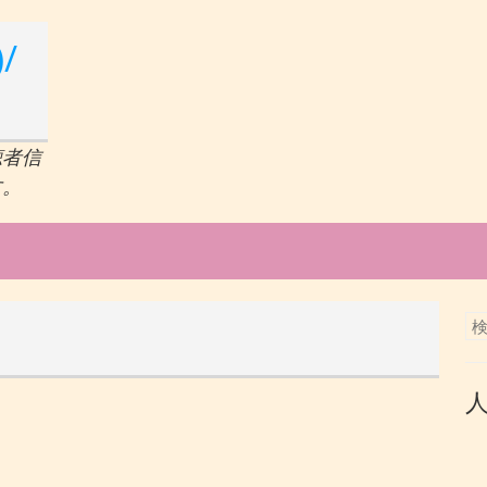
/
聴者信
す。