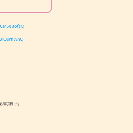
GmCMSe8ofsQ
f3iQurnWnQ
必須項目です