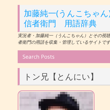
加藤純一(うんこちゃん)
信者衛門 用語辞典
実況者・加藤純一（うんこちゃん）とその視
者衛門の用語を収集・管理しているサイトで
Search Posts
トン兄【とんにい】