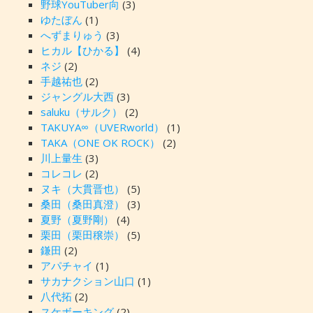
野球YouTuber向
(3)
ゆたぼん
(1)
へずまりゅう
(3)
ヒカル【ひかる】
(4)
ネジ
(2)
手越祐也
(2)
ジャングル大西
(3)
saluku（サルク）
(2)
TAKUYA∞（UVERworld）
(1)
TAKA（ONE OK ROCK）
(2)
川上量生
(3)
コレコレ
(2)
ヌキ（大貫晋也）
(5)
桑田（桑田真澄）
(3)
夏野（夏野剛）
(4)
栗田（栗田穣崇）
(5)
鎌田
(2)
アパチャイ
(1)
サカナクション山口
(1)
八代拓
(2)
スケボーキング
(2)