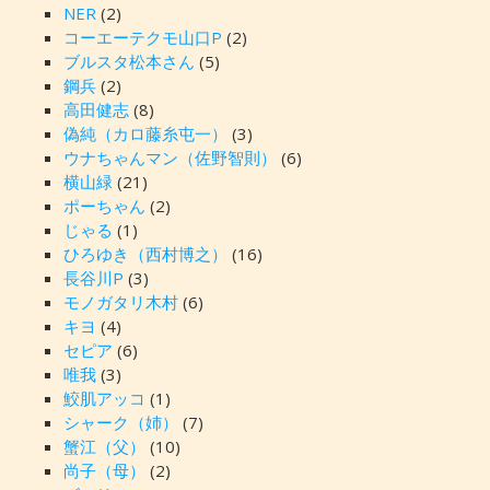
NER
(2)
コーエーテクモ山口P
(2)
ブルスタ松本さん
(5)
鋼兵
(2)
高田健志
(8)
偽純（カロ藤糸屯一）
(3)
ウナちゃんマン（佐野智則）
(6)
横山緑
(21)
ポーちゃん
(2)
じゃる
(1)
ひろゆき（西村博之）
(16)
長谷川P
(3)
モノガタリ木村
(6)
キヨ
(4)
セピア
(6)
唯我
(3)
鮫肌アッコ
(1)
シャーク（姉）
(7)
蟹江（父）
(10)
尚子（母）
(2)