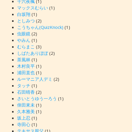
十六夜楓
(1)
マックスむらい
(1)
白坂翔
(1)
としみつ
(2)
こうちゃん(QuizKnock)
(1)
虫眼鏡
(2)
やみん
(1)
むらまこ
(3)
しばたありぼぼ
(2)
茶風林
(1)
木村良平
(1)
浦田直也
(1)
ルーマニア人デミ
(2)
タッチ
(1)
石田晴香
(2)
さいとうゆう一ろう
(1)
倖田來未
(1)
久本雅美
(1)
坂上忍
(1)
寺田心
(1)
テキサス親父
(1)