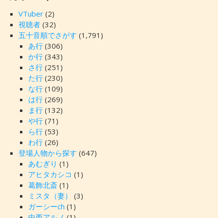
VTuber
(2)
視聴者
(32)
五十音順でさがす
(1,791)
あ行
(306)
か行
(343)
さ行
(251)
た行
(230)
な行
(109)
は行
(269)
ま行
(132)
や行
(71)
ら行
(53)
わ行
(26)
登場人物から探す
(647)
あむぎり
(1)
アヒタカシコ
(1)
葛飾北斎
(1)
ミスタ（妻）
(3)
ガーシーch
(1)
中西アルノ
(1)