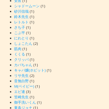
女医
(1)
シャドームーン
(1)
砂川信哉
(1)
鈴木先生
(1)
レトルト
(1)
さち子
(1)
こぶ平
(1)
にわとり
(1)
しょこたん
(2)
筋肉
(1)
くくる
(1)
クリッパ
(1)
カバちゃん
(1)
キャバ嬢(ホビット)
(1)
リサ先生
(2)
音無白野
(1)
M(ベイビー)
(1)
エピ連
(3)
笠崎先生
(1)
御手洗いくん
(1)
東条ジョナ
(1)