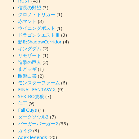
RUST
(49)
信長の野望
(3)
クロノ・トリガー
(1)
赤マント
(3)
ウイニングポスト
(1)
ドラゴンクエストⅢ
(3)
影廊ShadowCorridor
(4)
キングダム
(2)
リモザード
(1)
進撃の巨人
(2)
まどマギ
(1)
幽遊白書
(2)
モンスターファーム
(6)
FINAL FANTASYⅩ
(9)
SEKIRO隻狼
(7)
仁王
(9)
Fall Guys
(1)
ダークソウル3
(7)
バーガーバーガー2
(33)
カイジ
(3)
Apex legends
(20)