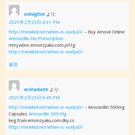
ocinagitxe
より:
2021年2月23日 6:31 PM
http://mewkid.net/when-is-xuxlya3/
– Buy Amoxil Online
Amoxicillin No Prescription
mmj.wbnc.emonzyaku.com.jof.tg
http://mewkid.net/when-is-xuxlya3/
返信
avohaduute
より:
2021年2月23日 6:49 PM
http://mewkid.net/when-is-xuxlya3/
– Amoxicillin 500mg
Capsules
Amoxicillin 500 Mg
keg.fcwn.emonzyaku.com.dky.cs
http://mewkid.net/when-is-xuxlya3/