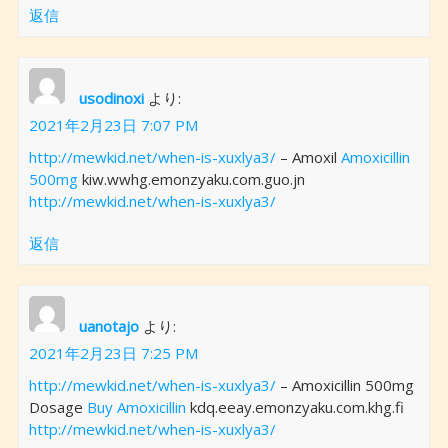
返信
usodinoxi
より:
2021年2月23日 7:07 PM
http://mewkid.net/when-is-xuxlya3/
– Amoxil
Amoxicillin
500mg
kiw.wwhg.emonzyaku.com.guo.jn
http://mewkid.net/when-is-xuxlya3/
返信
uanotajo
より:
2021年2月23日 7:25 PM
http://mewkid.net/when-is-xuxlya3/
– Amoxicillin 500mg
Dosage
Buy Amoxicillin
kdq.eeay.emonzyaku.com.khg.fi
http://mewkid.net/when-is-xuxlya3/