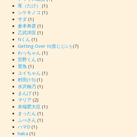
茸（たけ）
(1)
シケキノコ
(1)
サダ
(1)
倉本寿彦
(1)
乙武洋匡
(1)
Nくん
(1)
Getting Over It(壺じじい)
(7)
わっちゃん
(1)
宮野くん
(1)
雷魚
(1)
ユイちゃん
(1)
村田(15)
(1)
水沢柚乃
(1)
まんげ
(1)
マリア
(2)
末端肥大症
(1)
まったん
(1)
ふべさん
(1)
ハマD
(1)
halca
(1)