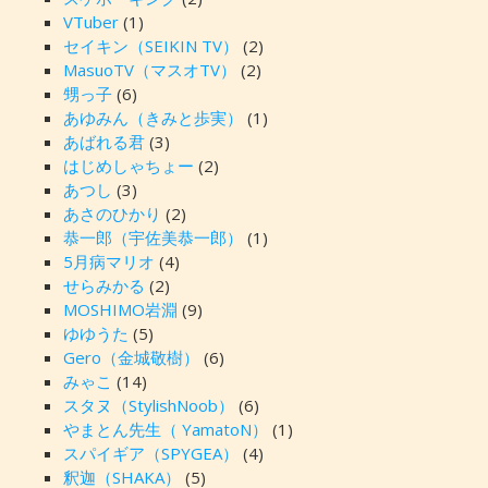
VTuber
(1)
セイキン（SEIKIN TV）
(2)
MasuoTV（マスオTV）
(2)
甥っ子
(6)
あゆみん（きみと歩実）
(1)
あばれる君
(3)
はじめしゃちょー
(2)
あつし
(3)
あさのひかり
(2)
恭一郎（宇佐美恭一郎）
(1)
5月病マリオ
(4)
せらみかる
(2)
MOSHIMO岩淵
(9)
ゆゆうた
(5)
Gero（金城敬樹）
(6)
みゃこ
(14)
スタヌ（StylishNoob）
(6)
やまとん先生（ YamatoN）
(1)
スパイギア（SPYGEA）
(4)
釈迦（SHAKA）
(5)