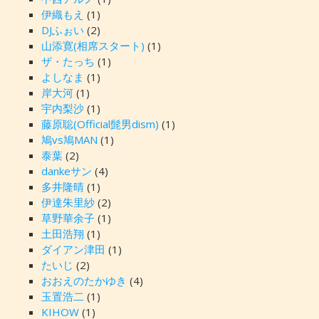
伊織もえ
(1)
DJふぉい
(2)
山添寛(相席スタート)
(1)
ザ・たっち
(1)
よしなま
(1)
岸大河
(1)
宇内梨沙
(1)
藤原聡(Official髭男dism)
(1)
鳩vs鳩MAN
(1)
泰葉
(2)
dankeサン
(4)
多井隆晴
(1)
伊達朱里紗
(2)
草野華余子
(1)
土田浩翔
(1)
ダイアン津田
(1)
たいじ
(2)
おおえのたかゆき
(4)
玉置浩二
(1)
KIHOW
(1)