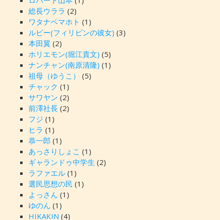
ロバート山本
(1)
総長ウララ
(2)
ワタナベマホト
(1)
ルビー(フィリピンの彼女)
(3)
本田翼
(2)
ホリエモン(堀江貴文)
(5)
ナンチャン(南原清隆)
(1)
祖母（ゆうこ）
(5)
チャック
(1)
サワヤン
(2)
前澤社長
(2)
フジ
(1)
ヒラ
(1)
恭一郎
(1)
あっさりしょこ
(1)
ギャランドゥ中学生
(2)
ラファエル
(1)
選民思想の民
(1)
よっさん
(1)
ゆのん
(1)
HIKAKIN
(4)