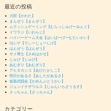
最近の投稿
川田【かわた】
まんぜう【まんぜう】
ムラッシュゲーミング【むらっしゅげーみんぐ】
イワラジ【いわらじ】
ハイパーゲーム大会【はいぱーげーむたいかい】
DJシゲ【でぃーじぇーしげ】
はんぜう【はんぜう】
サメ博士【さめはかせ】
じゅぴ【じゅぴ】
あむぎり【あむぎり】
アヒタカシコ【あひたかしこ】
明日があるさ【あしたがあるさ】
仮面武闘会【かめんぶとうかい】
ジュンイチザウルス【じゅんいちざうるす】
さっちゃん【さっちゃん】
カテゴリー