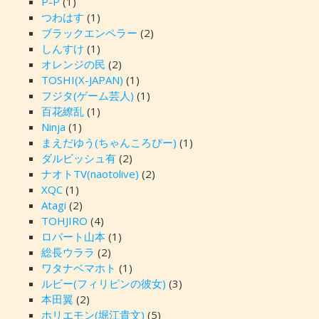
P-P
(1)
つわはす
(1)
ブラックエンペラー
(2)
しんすけ
(1)
オレンジの民
(2)
TOSHI(X-JAPAN)
(1)
フジタ(ゲーム芸人)
(1)
百花繚乱
(1)
Ninja
(1)
まえだゆう(ちゃんころぴー)
(1)
ダルビッシュ有
(2)
ナオトTV(naotolive)
(2)
XQC
(1)
Atagi
(2)
TOHJIRO
(4)
ロバート山本
(1)
総長ウララ
(2)
ワタナベマホト
(1)
ルビー(フィリピンの彼女)
(3)
本田翼
(2)
ホリエモン(堀江貴文)
(5)