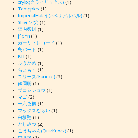
crylix(クライリックス)
(1)
Tempplex
(1)
ImperialHal(インペリアルハル)
(1)
Shiv(シヴ)
(1)
陣内智則
(1)
j^p^n
(1)
ガーリィレコード
(1)
鳥バード
(1)
KH
(1)
ふうかめ
(1)
ちょもす
(1)
ユリース(Euriece)
(3)
鶴岡聡
(1)
ザコシショウ
(1)
マゴ
(2)
十六夜楓
(1)
マックスむらい
(1)
白坂翔
(1)
としみつ
(2)
こうちゃん(QuizKnock)
(1)
虫眼鏡
(2)