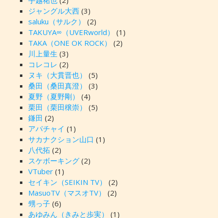
手越祐也
(2)
ジャングル大西
(3)
saluku（サルク）
(2)
TAKUYA∞（UVERworld）
(1)
TAKA（ONE OK ROCK）
(2)
川上量生
(3)
コレコレ
(2)
ヌキ（大貫晋也）
(5)
桑田（桑田真澄）
(3)
夏野（夏野剛）
(4)
栗田（栗田穣崇）
(5)
鎌田
(2)
アパチャイ
(1)
サカナクション山口
(1)
八代拓
(2)
スケボーキング
(2)
VTuber
(1)
セイキン（SEIKIN TV）
(2)
MasuoTV（マスオTV）
(2)
甥っ子
(6)
あゆみん（きみと歩実）
(1)