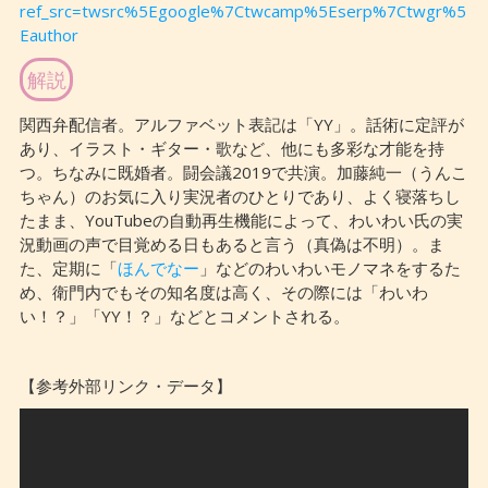
ref_src=twsrc%5Egoogle%7Ctwcamp%5Eserp%7Ctwgr%5
Eauthor
解説
関西弁配信者。アルファベット表記は「YY」。話術に定評が
あり、イラスト・ギター・歌など、他にも多彩な才能を持
つ。ちなみに既婚者。闘会議2019で共演。加藤純一（うんこ
ちゃん）のお気に入り実況者のひとりであり、よく寝落ちし
たまま、YouTubeの自動再生機能によって、わいわい氏の実
況動画の声で目覚める日もあると言う（真偽は不明）。ま
た、定期に「
ほんでなー
」などのわいわいモノマネをするた
め、衛門内でもその知名度は高く、その際には「わいわ
い！？」「YY！？」などとコメントされる。
【参考外部リンク・データ】