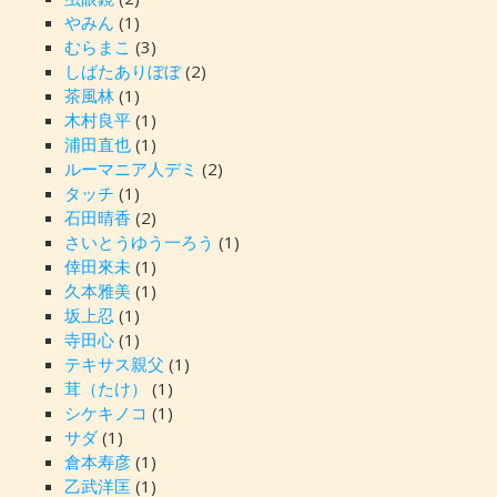
やみん
(1)
むらまこ
(3)
しばたありぼぼ
(2)
茶風林
(1)
木村良平
(1)
浦田直也
(1)
ルーマニア人デミ
(2)
タッチ
(1)
石田晴香
(2)
さいとうゆう一ろう
(1)
倖田來未
(1)
久本雅美
(1)
坂上忍
(1)
寺田心
(1)
テキサス親父
(1)
茸（たけ）
(1)
シケキノコ
(1)
サダ
(1)
倉本寿彦
(1)
乙武洋匡
(1)