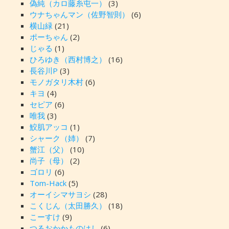
偽純（カロ藤糸屯一）
(3)
ウナちゃんマン（佐野智則）
(6)
横山緑
(21)
ポーちゃん
(2)
じゃる
(1)
ひろゆき（西村博之）
(16)
長谷川P
(3)
モノガタリ木村
(6)
キヨ
(4)
セピア
(6)
唯我
(3)
鮫肌アッコ
(1)
シャーク（姉）
(7)
蟹江（父）
(10)
尚子（母）
(2)
ゴロリ
(6)
Tom-Hack
(5)
オーイシマサヨシ
(28)
こくじん（太田勝久）
(18)
こーすけ
(9)
つるおかかものはし
(6)