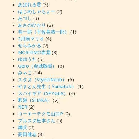
あばれる君
(3)
はじめしゃちょー
(2)
あつし
(3)
あさのひかり
(2)
恭一郎（宇佐美恭一郎）
(1)
5月病マリオ
(4)
せらみかる
(2)
MOSHIMO岩淵
(9)
ゆゆうた
(5)
Gero（金城敬樹）
(6)
みゃこ
(14)
スタヌ（StylishNoob）
(6)
やまとん先生（ YamatoN）
(1)
スパイギア（SPYGEA）
(4)
釈迦（SHAKA）
(5)
NER
(2)
コーエーテクモ山口P
(2)
ブルスタ松本さん
(5)
鋼兵
(2)
高田健志
(8)