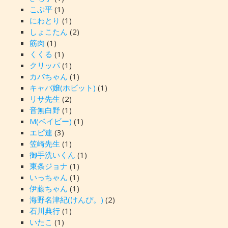
こぶ平
(1)
にわとり
(1)
しょこたん
(2)
筋肉
(1)
くくる
(1)
クリッパ
(1)
カバちゃん
(1)
キャバ嬢(ホビット)
(1)
リサ先生
(2)
音無白野
(1)
M(ベイビー)
(1)
エピ連
(3)
笠崎先生
(1)
御手洗いくん
(1)
東条ジョナ
(1)
いっちゃん
(1)
伊藤ちゃん
(1)
海野名津紀(けんぴ。)
(2)
石川典行
(1)
いたこ
(1)