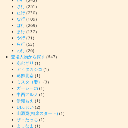
か行
(343)
さ行
(251)
た行
(230)
な行
(109)
は行
(269)
ま行
(132)
や行
(71)
ら行
(53)
わ行
(26)
登場人物から探す
(647)
あむぎり
(1)
アヒタカシコ
(1)
葛飾北斎
(1)
ミスタ（妻）
(3)
ガーシーch
(1)
中西アルノ
(1)
伊織もえ
(1)
DJふぉい
(2)
山添寛(相席スタート)
(1)
ザ・たっち
(1)
よしなま
(1)