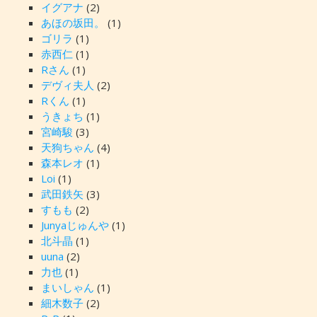
イグアナ
(2)
あほの坂田。
(1)
ゴリラ
(1)
赤西仁
(1)
Rさん
(1)
デヴィ夫人
(2)
Rくん
(1)
うきょち
(1)
宮崎駿
(3)
天狗ちゃん
(4)
森本レオ
(1)
Loi
(1)
武田鉄矢
(3)
すもも
(2)
Junyaじゅんや
(1)
北斗晶
(1)
uuna
(2)
力也
(1)
まいしゃん
(1)
細木数子
(2)