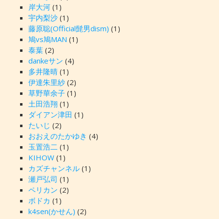
岸大河
(1)
宇内梨沙
(1)
藤原聡(Official髭男dism)
(1)
鳩vs鳩MAN
(1)
泰葉
(2)
dankeサン
(4)
多井隆晴
(1)
伊達朱里紗
(2)
草野華余子
(1)
土田浩翔
(1)
ダイアン津田
(1)
たいじ
(2)
おおえのたかゆき
(4)
玉置浩二
(1)
KIHOW
(1)
カズチャンネル
(1)
瀬戸弘司
(1)
ペリカン
(2)
ボドカ
(1)
k4sen(かせん)
(2)