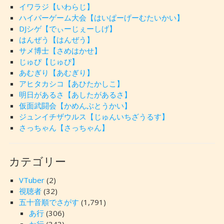
イワラジ【いわらじ】
ハイパーゲーム大会【はいぱーげーむたいかい】
DJシゲ【でぃーじぇーしげ】
はんぜう【はんぜう】
サメ博士【さめはかせ】
じゅぴ【じゅぴ】
あむぎり【あむぎり】
アヒタカシコ【あひたかしこ】
明日があるさ【あしたがあるさ】
仮面武闘会【かめんぶとうかい】
ジュンイチザウルス【じゅんいちざうるす】
さっちゃん【さっちゃん】
カテゴリー
VTuber
(2)
視聴者
(32)
五十音順でさがす
(1,791)
あ行
(306)