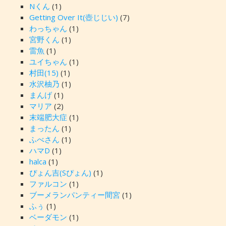
Nくん
(1)
Getting Over It(壺じじい)
(7)
わっちゃん
(1)
宮野くん
(1)
雷魚
(1)
ユイちゃん
(1)
村田(15)
(1)
水沢柚乃
(1)
まんげ
(1)
マリア
(2)
末端肥大症
(1)
まったん
(1)
ふべさん
(1)
ハマD
(1)
halca
(1)
ぴょん吉(Sぴょん)
(1)
ファルコン
(1)
ブーメランパンティー間宮
(1)
ふぅ
(1)
ベーダモン
(1)