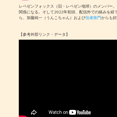
レペゼンフォックス（旧・レペゼン地球）のメンバー。
関係になる。そして2022年初頭、配信外での絡みを
ら、加藤純一（うんこちゃん）および
信者衛門
からも好
【参考外部リンク・データ】