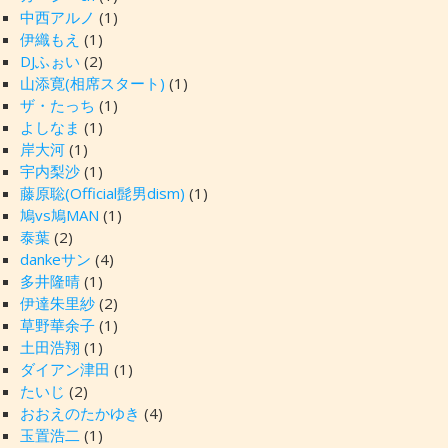
中西アルノ
(1)
伊織もえ
(1)
DJふぉい
(2)
山添寛(相席スタート)
(1)
ザ・たっち
(1)
よしなま
(1)
岸大河
(1)
宇内梨沙
(1)
藤原聡(Official髭男dism)
(1)
鳩vs鳩MAN
(1)
泰葉
(2)
dankeサン
(4)
多井隆晴
(1)
伊達朱里紗
(2)
草野華余子
(1)
土田浩翔
(1)
ダイアン津田
(1)
たいじ
(2)
おおえのたかゆき
(4)
玉置浩二
(1)