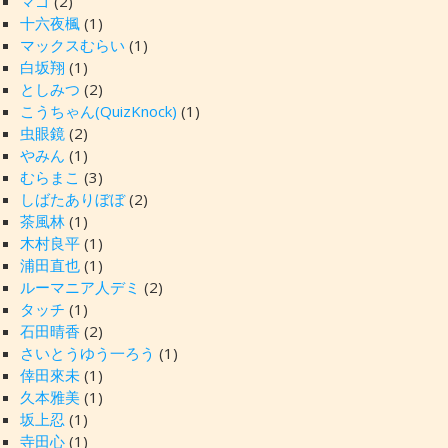
マゴ
(2)
十六夜楓
(1)
マックスむらい
(1)
白坂翔
(1)
としみつ
(2)
こうちゃん(QuizKnock)
(1)
虫眼鏡
(2)
やみん
(1)
むらまこ
(3)
しばたありぼぼ
(2)
茶風林
(1)
木村良平
(1)
浦田直也
(1)
ルーマニア人デミ
(2)
タッチ
(1)
石田晴香
(2)
さいとうゆう一ろう
(1)
倖田來未
(1)
久本雅美
(1)
坂上忍
(1)
寺田心
(1)