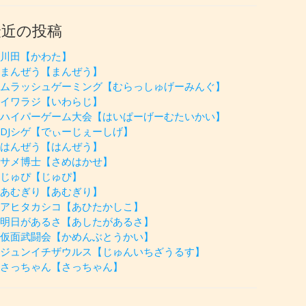
最近の投稿
川田【かわた】
まんぜう【まんぜう】
ムラッシュゲーミング【むらっしゅげーみんぐ】
イワラジ【いわらじ】
ハイパーゲーム大会【はいぱーげーむたいかい】
DJシゲ【でぃーじぇーしげ】
はんぜう【はんぜう】
サメ博士【さめはかせ】
じゅぴ【じゅぴ】
あむぎり【あむぎり】
アヒタカシコ【あひたかしこ】
明日があるさ【あしたがあるさ】
仮面武闘会【かめんぶとうかい】
ジュンイチザウルス【じゅんいちざうるす】
さっちゃん【さっちゃん】