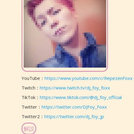
YouTube：
https://www.youtube.com/c/RepezenFoxx
Twitch：
https://www.twitch.tv/dj_foy_foxx
TikTok：
https://www.tiktok.com/@dj_foy_official
Twitter：
https://twitter.com/DJFoy_Foxx
Twitter2：
https://twitter.com/dj_foy_jp
解説