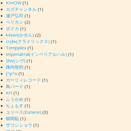
KIHOW
(1)
カズチャンネル
(1)
瀬戸弘司
(1)
ペリカン
(2)
ボドカ
(1)
k4sen(かせん)
(2)
crylix(クライリックス)
(1)
Tempplex
(1)
ImperialHal(インペリアルハル)
(1)
Shiv(シヴ)
(1)
陣内智則
(1)
j^p^n
(1)
ガーリィレコード
(1)
鳥バード
(1)
KH
(1)
ふうかめ
(1)
ちょもす
(1)
ユリース(Euriece)
(3)
鶴岡聡
(1)
ザコシショウ
(1)