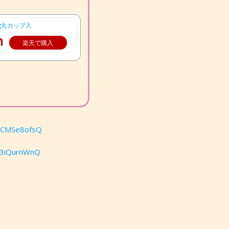
0g丸カップ入
楽天で購入
GmCMSe8ofsQ
f3iQurnWnQ