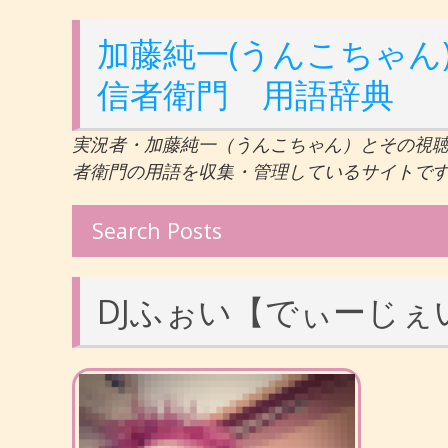
加藤純一(うんこちゃん)
信者衛門 用語辞典
実況者・加藤純一（うんこちゃん）とその視
者衛門の用語を収集・管理しているサイトで
Search Posts
DJふぉい【でぃーじぇ