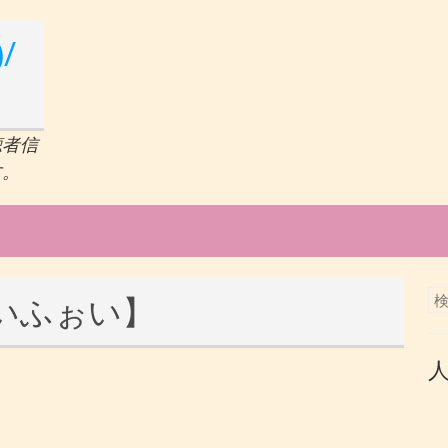
/
聴者信
す。
いふぉい】