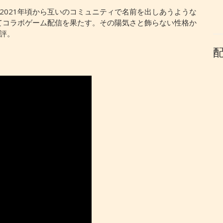
2021年頃から互いのコミュニティで名前を出しあうような
経てコラボゲーム配信を果たす。その陽気さと飾らない性格か
評。