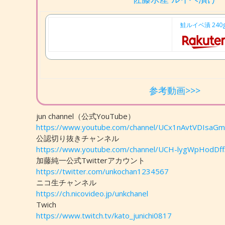
鮭ルイベ漬 24
参考動画>>>
jun channel（公式YouTube）
https://www.youtube.com/channel/UCx1nAvtVDIsa
公認切り抜きチャンネル
https://www.youtube.com/channel/UCH-lygWpHodDf
加藤純一公式Twitterアカウント
https://twitter.com/unkochan1234567
ニコ生チャンネル
https://ch.nicovideo.jp/unkchanel
Twich
https://www.twitch.tv/kato_junichi0817